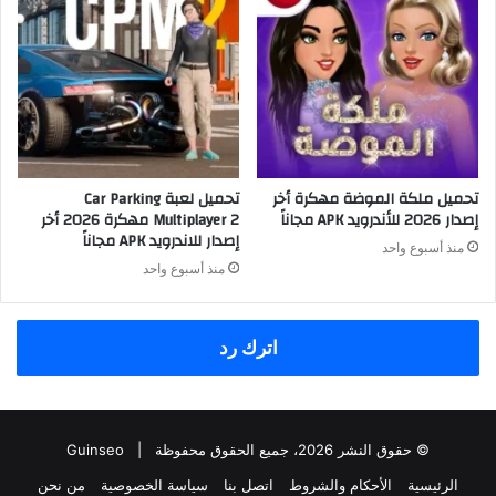
تحميل ملكة الموضة مهكرة أخر
تحميل لعبة Car Parking
إصدار 2026 للأندرويد APK مجاناً
Multiplayer 2 مهكرة 2026 أخر
إصدار للاندرويد APK مجاناً
منذ أسبوع واحد
منذ أسبوع واحد
اترك رد
© حقوق النشر 2026، جميع الحقوق محفوظة |
Guinseo
الرئيسية
الأحكام والشروط
اتصل بنا
سياسة الخصوصية
من نحن