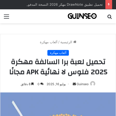
تحميل تطبيق DrawNote مهكر 2026 النسخة المدفوعة للأندرويد مجاناً
بحث
الق
عن
الرئيسية
/
ألعاب مهكرة
ألعاب مهكرة
تحميل لعبة برا السالفة مهكرة
2025 فلوس لا نهائية APK مجانًا
أرسل
Guinseo
يوليو 16, 2025
0
8 دقائق
بريدا
إلكترونيا