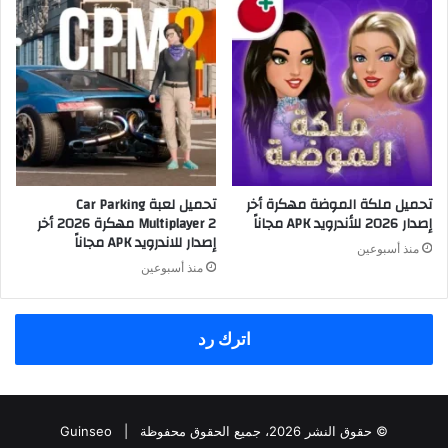
تحميل ملكة الموضة مهكرة أخر
تحميل لعبة Car Parking
إصدار 2026 للأندرويد APK مجاناً
Multiplayer 2 مهكرة 2026 أخر
إصدار للاندرويد APK مجاناً
منذ أسبوعين
منذ أسبوعين
اترك رد
© حقوق النشر 2026، جميع الحقوق محفوظة |
Guinseo