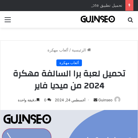
تحميل تطبيق DrawNote مهكر 2026 النسخة المدفوعة للأندرويد مجاناً
بحث
الق
عن
الرئيسية
/
ألعاب مهكرة
ألعاب مهكرة
تحميل لعبة برا السالفة مهكرة
2024 من ميديا فاير
أرسل
Guinseo
أغسطس 24, 2024
0
دقيقة واحدة
بريدا
إلكترونيا