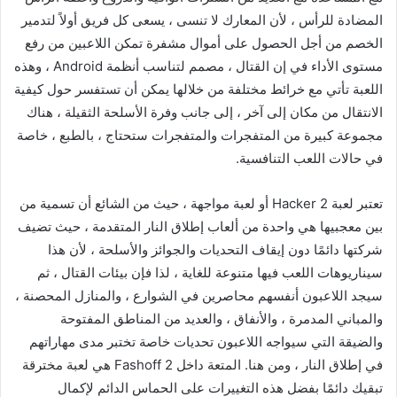
المضادة للرأس ، لأن المعارك لا تنسى ، يسعى كل فريق أولاً لتدمير
الخصم من أجل الحصول على أموال مشفرة تمكن اللاعبين من رفع
مستوى الأداء في إن القتال ، مصمم لتناسب أنظمة Android ، وهذه
اللعبة تأتي مع خرائط مختلفة من خلالها يمكن أن تستفسر حول كيفية
الانتقال من مكان إلى آخر ، إلى جانب وفرة الأسلحة الثقيلة ، هناك
مجموعة كبيرة من المتفجرات والمتفجرات ستحتاج ، بالطبع ، خاصة
في حالات اللعب التنافسية.
تعتبر لعبة Hacker 2 أو لعبة مواجهة ، حيث من الشائع أن تسمية من
بين معجبيها هي واحدة من ألعاب إطلاق النار المتقدمة ، حيث تضيف
شركتها دائمًا دون إيقاف التحديات والجوائز والأسلحة ، لأن هذا
سيناريوهات اللعب فيها متنوعة للغاية ، لذا فإن بيئات القتال ، ثم
سيجد اللاعبون أنفسهم محاصرين في الشوارع ، والمنازل المحصنة ،
والمباني المدمرة ، والأنفاق ، والعديد من المناطق المفتوحة
والضيقة التي سيواجه اللاعبون تحديات خاصة تختبر مدى مهاراتهم
في إطلاق النار ، ومن هنا. المتعة داخل Fashoff 2 هي لعبة مخترقة
تبقيك دائمًا بفضل هذه التغييرات على الحماس الدائم لإكمال