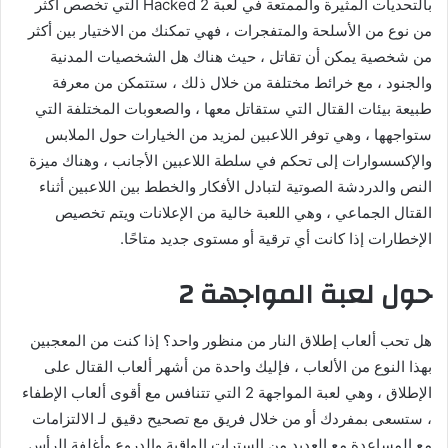
بالتحديات المثيرة والممتعة في لعبة Hacked 2 التي تخصص أكثر
من نوع من الأسلحة والمتفجرات ، فهي تمكنك من الاختيار بين أكثر
من شخصية يمكن أن تقاتل ، حيث هناك هل الشخصيات المدنية
والجنود ، مع خرائط مختلفة من خلال ذلك ، ستتمكن من معرفة
طبيعة بيئات القتال التي ستقاتل معها ، والصعوبات المختلفة التي
ستواجهها ، وهي توفر اللاعبين لمزيد من الخيارات حول الملابس
والإكسسوارات إلى تحكم في سلطة اللاعبين الأجانب ، وهناك ميزة
النص والدردشة الصوتية لتبادل الأفكار والخطط بين اللاعبين أثناء
القتال الجماعي ، وهي اللعبة خالية من الإعلانات ويتم تخصيص
الإخطارات إذا كانت أي ترقية أو مستوى جديد متاحًا.
حول لعبة المواجهة 2
هل تحب ألعاب إطلاق النار من منظور واحد؟ إذا كنت من المعجبين
بهذا النوع من الألعاب ، فإليك واحدة من أشهر ألعاب القتال على
الإطلاق ، وهي لعبة المواجهة 2 التي تتنافس مع أقوى ألعاب الإطفاء
، ستسعى بمفردك أو من خلال فريق مع تصحيح دقيق لـ الالتزامات
مع المساعدة مع العديد من السترات الواقية والدروع وأغلفة الرأس