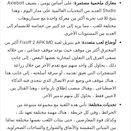
معارك ملحمية مستمرة:
على أساس يومي ، يضيف Axlebolt
Studio العديد من التحديات العالمية على مدار اليوم ، وهذا
يتيح للاعب تجربة أكثر من معركة واحدة مع سيناريوهات
مختلفة للعب ، مما يزيد إلى حد كبير من حماسه للانضمام إلى
العديد من المستويات الأخرى.
أوضاع لعب متعددة:
قم بتنزيل لعبة Fixoff 2 APK MD أكثر من
المخترق أكثر من موقف حيث يوجد موقف جماعي ، من خلاله
تسعى الفرق إلى التعاون لمحاربة بعضها البعض ، إلى جانب
ذلك ، يحاول كل واحد منهم منع تقدم الآخر من خلال زراعة
المتفجرات التي تعيق تقدمه ، أو سرقة أسلحته ، إلى جانب هذا
، هناك موقف في وضع عدم الاتصال الذي تتحدى فيه الذكاء
الاصطناعى ، وهناك منصب إطلاق نار واحد ، وهنا القتال بين
لاعبين فقط ، يحاول كل منهم تدمير الآخر.
تحديات مختلفة:
تأتي هذه اللعبة مع مجموعة متنوعة من
الخرائط ، وفي كل خريطة ، هناك مهمة مختلفة تعهد بك ،
وكذلك قوة المعارضين ، حتى بيئات اللعب نفسها مختلفة تمامًا
بين المباني المقيسة والأنفاق والشوارع والساحات الصحراوية.