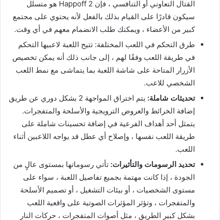
القتال التعاوني أو التنافسي ، فإن Happoff 2 هو متسلل
سيكون قادرًا على القيام بذلك بالفعل لأنه يحتوي على مجتمع
كبير من الأعضاء ، ويمكنك طلب الانضمام معهم في أي وقت.
طرق التحكم في اللعب المختلفة: تتيح اللعبة لاعبيها التحكم
في طريقة اللعب وفقًا لهم ، إلى جانب ذلك أنه يمكن تخصيص
الأزرار المتاحة على شاشة اللعبة بما يتماشى مع نمط اللعب
الشخصي للاعب.
تحديثات شاملة:
يتم اختراق المواجهة 2 بشكل دوري عن طريق
إضافة الخرائط والعروض الترويجية والأسلحة والمتفجرات.
يتمثل أحد أهداف الفرعية في إضافة تحسينات شاملة على
طريقة اللعب نفسها ، وإصلاح أي عطل قد يواجه اللاعبين أثناء
اللعب.
تحديد الرسومات والتأثيرات:
تأتي رسوماتها بمستوى عالٍ من
الجودة ، إذا كانت مهتمة بجميع تفاصيل اللعبة ، سواء على
مستوى الشخصيات ، أو بيئات التشغيل ، أو تصميم الأسلحة
والمتفجرات ، وتؤثر المؤثرات الصوتية على واقعية اللعب
بشكل كبير الطريق ، مثل أصوات المتفجرات ، حركات النار