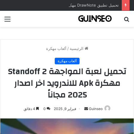
تحميل تطبيق DrawNote مهكر 2026 النسخة المدفوعة للأندرويد مجاناً
بحث
الق
عن
الرئيسية
/
ألعاب مهكرة
ألعاب مهكرة
تحميل لعبة المواجهة Standoff 2
مهكرة Apk للاندرويد اخر اصدار
2025 مجاناً
أرسل
Guinseo
فبراير 9, 2025
0
4 دقائق
بريدا
إلكترونيا