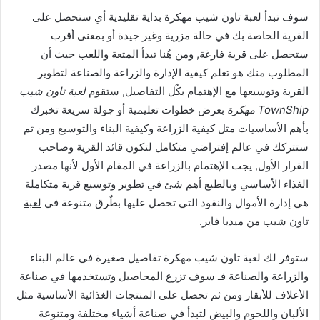
سوف تبدأ لعبة تاون شيب مهكرة بداية تقليدية أي ستحصل على
القرية الخاصة بك في حالة مزرية وغير جيدة أو بمعنى أقرب
ستحصل على قرية فارغة, ومن هٌنا تبدأ المتعة واللعب حيث أن
المطلوب منك هو تعلم كيفية الإدارة والزراعة والصناعة لتطوير
القرية وتوسيعها مع الإهتمام بكٌل التفاصيل, ستقوم
لعبة تاون شيب
TownShip مهكرة
بعرض خطوات تعليمية أو جولة سريعة تخبرك
بأهم الأساسيات مثل كيفية الزراعة وكيفية البناء والتوسيع ومن ثم
ستتركك في عالم إفتراضي متكامل لتكون قائد القرية وصاحب
القرار الأول, يجب الإهتمام بالزراعة في المقام الأول لأنها مصدر
الغذاء الأساسي وبالطبع أهم شئ في تطوير وتوسيع قرية متكاملة
هي إدارة الأموال والنقود التي تحصل عليها بطٌرق متنوعة في
لعبة
تاون شيب من ميديا فاير
.
ستوفر لك لعبة تاون شيب مهكرة تفاصيل صغيرة في عالم البناء
والزراعة والصناعة فـ سوف تزرع المحاصيل وتستخدمها في صناعة
الأعلاف للأبقار ومن ثم تحصل على المنتجات الغذائية الأساسية مثل
الألبان واللحوم والبيض لتبدأ في صناعة أشياء مختلفة ومتنوعة