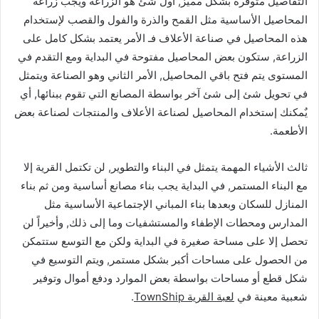
التفاصيل متوفرة بشكل مميز, أول شئ هو الزراعة ويجب زراعة
المحاصيل الأساسية مثل القمح والذرة والفول والقصب لإستخدام
هذه المحاصيل في صناعة الأعلاف فـ الأمر يعتمد بشكل كامل على
الزراعة, ستكون بعض المحاصيل مفتوحة في البداية ومع التقدم في
المستوى يتم فتح باقي المحاصيل, الأمر الثاني وهو الصناعة ويتمثل
في تحويل شئ إلى شئ آخر بواسطة المصانع التي تقوم ببنائها, أي
يٌمكنك إستخدام المحاصيل لصناعة الأعلاف والمنتجات لصناعة بعض
الأطعمة.
ثالث الأشياء المهمة يتمثل في البناء والتطوير, لن تكتمل القرية إلا
مع البناء المستمر, في البداية يجب بناء مصانع أساسية ومن ثم بناء
المنازل للسكان وبعدها بناء المباني الإجتماعية الأساسية مثل
المدارس ومحطات الإطفاء والمستشفيات وما إلى ذلك, وأخيراً لن
تحصل إلا على مساحة صغيرة في البداية ولكن مع التوسع ستتمكن
من الحصول على مساحات أكبر بشكل مستمر, ويتم التوسيع في
شكل قطع أو مساحات بواسطة بعض الموارد ودفع أموال وتوفير
شعبية معينة في
لعبة القرية TownShip
.