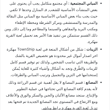
المباني المجتمعية :
أي مجتمع متكامل يجب أن يحتوى على
بعض المنشآت الأساسية للشعب, فـ المنازل وحدها لا تكفي
حيث يجب بناء بعض المباني الأساسية مع المباني مثل البقالة
والمدرسة والمستشفى ومركز الشرطة ومحطة الإطفاء
ومكتب البريد والمقاهي والسينما والمطاعم وما إلى ذلك, ومن
ذلك القسم ستتمكن من تنفيذ هذا الأمر بعد
تحميل لعبة القرية
مهكرة
.
الزينات :
شكل من أشكال المتعة في لعبة TownShip مهكرة
اخر اصدار أموال غير محدودة هو تخصيص القرية بالشك
والطريقة التي تناسب الشخص, ولذلك تم توفير قسم كامل
للزينات والطٌرق وتجد به أشكال وأشياء كثيرة للغاية يٌمكن
إستخدامها في التزين والتجميل وترتيب المباني والطرقات.
المصانع :
قسم المصانع لا يقل أهمية عن قسم الزراعة وذلك
لأنه يقدم كافة المصانع التي تحتاجها في عملية التطوير
والإنتاج, ستجد مصانع الألبان والجبن والسكر والورق والأعلاف
ومع الارتفاع في المستوى تجد المصانع الجديدة تم فتحها بعد
تنزيل لعبة القرية مهكرة برابط مباشر
.