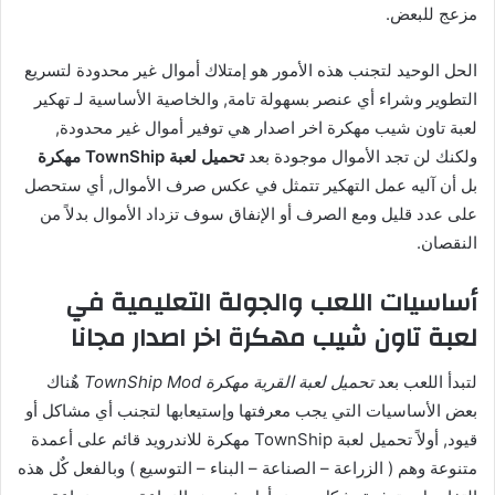
مزعج للبعض.
الحل الوحيد لتجنب هذه الأمور هو إمتلاك أموال غير محدودة لتسريع
التطوير وشراء أي عنصر بسهولة تامة, والخاصية الأساسية لـ تهكير
لعبة تاون شيب مهكرة اخر اصدار هي توفير أموال غير محدودة,
ولكنك لن تجد الأموال موجودة بعد
تحميل لعبة TownShip مهكرة
بل أن آليه عمل التهكير تتمثل في عكس صرف الأموال, أي ستحصل
على عدد قليل ومع الصرف أو الإنفاق سوف تزداد الأموال بدلاً من
النقصان.
أساسيات اللعب والجولة التعليمية في
لعبة تاون شيب مهكرة اخر اصدار مجانا
لتبدأ اللعب بعد
تحميل لعبة القرية مهكرة TownShip Mod
هٌناك
بعض الأساسيات التي يجب معرفتها وإستيعابها لتجنب أي مشاكل أو
قيود, أولاً تحميل لعبة TownShip مهكرة للاندرويد قائم على أعمدة
متنوعة وهم ( الزراعة – الصناعة – البناء – التوسيع ) وبالفعل كٌل هذه