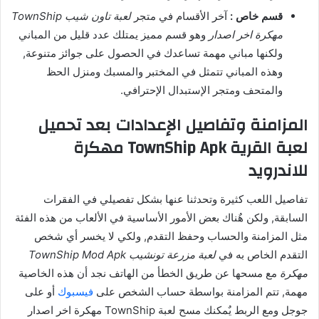
قسم خاص :
آخر الأقسام في متجر
لعبة تاون شيب TownShip
مهكرة اخر اصدار
وهو قسم مميز يمتلك عدد قليل من المباني
ولكنها مباني مهمة تساعدك في الحصول على جوائز متنوعة,
وهذه المباني تتمثل في المختبر والمسبك ومنزل الحظ
والمتحف ومتجر الإستبدال الإحترافي.
المزامنة وتفاصيل الإعدادات بعد تحميل
لعبة القرية TownShip Apk مهكرة
للاندرويد
تفاصيل اللعب كثيرة وتحدثنا عنها بشكل تفصيلي في الفقرات
السابقة, ولكن هٌناك بعض الأمور الأساسية في الألعاب من هذه الفئة
مثل المزامنة والحساب وحفظ التقدم, ولكي لا يخسر أي شخص
التقدم الخاص به في
لعبة مزرعة تونشيب TownShip Mod Apk
مهكرة
مع مسحها عن طريق الخطأ من الهاتف نجد أن هذه الخاصية
مهمة, تتم المزامنة بواسطة حساب الشخص على
فيسبوك
أو على
جوجل ومع الربط يٌمكنك مسح لعبة TownShip مهكرة اخر اصدار