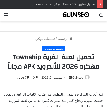
تحميل تطبيق DrawNote مهكر 2026 النسخة المدفوعة للأندرويد مجاناً
بحث
الق
عن
الرئيسية
/
تطبيقات مهكرة
تطبيقات مهكرة
تحميل لعبة القرية Township
مهكرة 2026 للأندرويد APK مجاناً
أرسل
Guinseo
ديسمبر 21, 2025
0
7 دقائق
بريدا
إلكترونيا
فئة ألعاب المزارع والمدن والتطوير من فئات الألعاب الرائعة وبالفعل
حققت شهرة ونجاح كبير منذ سنوات كثيرة بداية من لعبة المزرعة
السعيدة على الفيسبوك وصولاً إلى توفير مجموعة ضخمة من