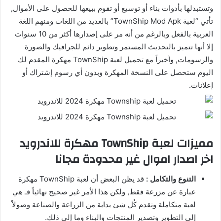
وتستبدلها بأدوات بناء أو توسيع أو تقوم ببيعها للحصول على الأموال,
تأتي “لعبة TownShip Mod Apk” بالعديد من اللغات ومنهم اللغة
العربية بالفعل وبالرغم من أنه مر على إصدارها أكثر من 10 سنوات
إلا أنها تتميز بالتحديث المستمر وتطوير دائم للجرافيك والصورة
والرسومات, وأخيراً مع تحميل لعبة TownShip مهكرة المقدم لك
اليوم ستحصل على النسخة المهكرة وبدون أي رسوم إشتراك أو
إعلانات.
مميزات لعبة TownShip مهكرة للاندرويد
اخر اصدار اموال غير محدودة مجانا
التنوع والتكامل :
قد يظن البعض أن لعبة TownShip مهكرة
عبارة عن مزرعة فقط, ولكن هذا الأمر غير صحيح نهائياً فـ هي
لعبة متكاملة وتقدم كُل شئ بداية من الزراعة والصناعة وصولاً
إلى التطوير وتصدير المنتجات والبناء وما إلى ذلك.