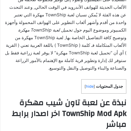
الألعاب الحديثة للهواتف الأندرويد في الوقت الحالي, وعند التحدث
عن هذه الفئة لا يٌمكن نسيان لعبة TownShip مهكرة التي تعتبر
واحدة من أقدم وأشهر ألعاب التطوير على الهواتف المحمولة وأجهزة
الكمبيوتر وموضوع اليوم حول
تحميل لعبة TownShip مهكرة
وتوضيح كافة التفاصيل الخاصة بها, لعبة TownShip مهكرة من
الألعاب المتكاملة فـ كلمة ( TownShip ) باللغة العربية تعني ( القرية
) أي أن “تحميل لعبة TownShip مهكرة” لا يوفر لعبة زراعية فقط بل
ستوفر لك إدارة وتطوير قرية كاملة مع الإهتمام بالأمور الزراعة
والصناعة والبناء والتوصيل والنقل والتوسيع.
جدول المحتويات
]
hide
[
نبذة عن لعبة تاون شيب مهكرة
TownShip Mod Apk اخر اصدار برابط
مباشر