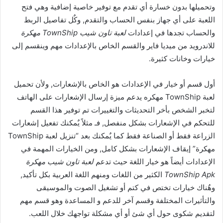
وتحميلها بدون خسارة أي تقدم مع توفير خاصية إضافية وهي فتح
اللعبة على أي جهاز بنفس الحساب والتقدم, وكٌل تفاصيل الربط
والحساب تجدها في إعدادات
لعبة تاون شيب TownShip مهكرة
للاندرويد من ميديا فاير والقسم الخاص بالإعدادات مهم وينقسم إلى
خيارات وخانات كثيرة.
أول قسم أو خيار في الإعدادات هو الخاص بالإشعارات, ولأن تحميل
لعبة TownShip مهكره يدعم ميزة إرسال الإشعارات على الهاتف
لتخبر الشخص بأخر التحديثات والتغييرات تم توفير هذا القسم
للتحكم في الإشعارات بشكل منفصل, فـ مثلاً يٌمكنك تفعيل إشعارات
الزراعة فقط أو الصناعة فقط كما يٌمكنك بعد “تنزيل لعبة TownShip
مهكرة” إيقاف الإشعارات بشكل كامل, ومن الخيارات المهمة في
الإعدادات أيضاً هو خيار اللغة حيث تدعم
لعبة تاون شيب مهكرة
TownShip Apk
الكثير من اللغات ومنهم اللغة العربية بكل تأكيد,
وهٌناك خيارات تختص في كتم أو تشغيل الصوت والموسيقى
والتأثيرات المختلفة وقسم آخر للدعم و المساعدة وهو قسم مهم
لتقديم شكوى حول أي شئ أو أي مشكلة تواجهك خلال اللعب.