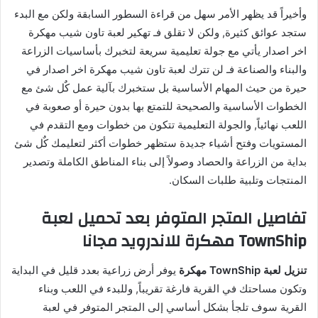
وأخيراً قد يظهر الأمر سهل من قراءة السطور السابقة ولكن مع البدء
ستجد عوائق كثيرة, ولكن لا تقلق فـ تهكير لعبة تاون شيب مهكرة
اخر اصدار يأتي مع جولة تعليمية سريعة لتخبرك بأساسيات الزراعة
والبناء والصناعة فـ لن تترك لعبة تاون شيب مهكرة اخر اصدار في
حيرة من حيث المهام الأساسية بل ستخبرك بآلية عمل كٌل شئ مع
الخطوات الأساسية والصحيحة للتمتع بها بدون حيرة أو صعوبة في
اللعب نهائياً, والجولة التعليمية تتكون من خطوات ومع التقدم في
المستويات وفتح أشياء جديدة ستظهر خطوات أكثر لتعليمك كٌل شئ
بداية من الزراعة والحصاد وصولاً إلى بناء المناطق الكاملة وتصدير
المنتجات وتلبية طلبات السكان.
تفاصيل المتجر المتوفر بعد تحميل لعبة
TownShip مهكرة للاندرويد مجانا
تنزيل لعبة TownShip مهكرة
يوفر أرض زراعية بعدد قليل في البداية
وتكون مساحتك في القرية فارغة تقريباً, وللبدء في اللعب وبناء
القرية سوف تلجأ بشكل أساسي إلى المتجر المتوفر في لعبة