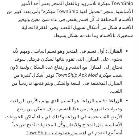
TownShip مهكرة للاندرويد وبالفعل المتجر يعتبر أحد الأمور
الأساسية, متجر “تحميل لعبة TownShip مهكره” يأتي بعدد كبير من
الأقسام المختلفة فـ كٌل قسم يختص في بناء شئ معين وتوفير
الأقسام شكل من أشكال تسهيل اللعب, وفي الفقرة الحالية
سنخبرك بالأقسام وما تقدمه بشكل بسيط.
المنازل :
أول قسم في المتجر وهو قسم أساسي ومهم لأنه
يحتوى على المنازل التي تقوم بنائها لسكان قريتك, سوف
تحتاج إلى المنازل مع التقدم وإرتفاع عدد السكان و
لعبة تاون
شيب مهكرة TownShip Apk Mod
توفر أشكال كثيرة من
المنازل المختلفة في السعة والشكل ويتم فتحها تدريجياً من
اللعب.
الزراعة :
قسم الزراعة هو القسم الذي يهتم بالأرض الزراعية
وحيوانات المزرعة, من هذا القسم سوف تتمكن من وضع
الأرض المٌستخدمة في الزراعة وكذلك في بناء أماكن الحيوانات
الأساسية مثل الدجاج والأبقار, وكٌل المحتويات تٌفتح تدريجياً
أيضاً مع التقدم في
لعبة مزرعة تونشيب TownShip