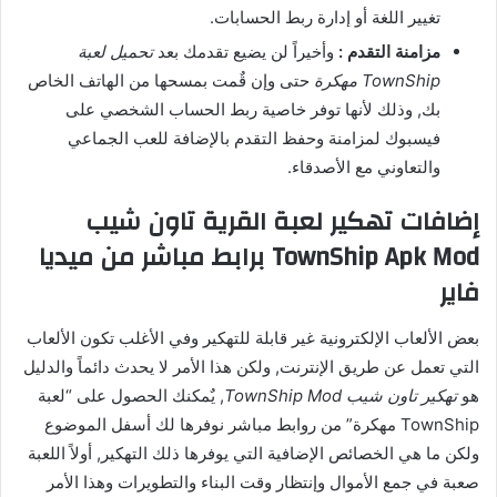
تغيير اللغة أو إدارة ربط الحسابات.
مزامنة التقدم :
وأخيراً لن يضيع تقدمك بعد
تحميل لعبة
TownShip مهكرة
حتى وإن قٌمت بمسحها من الهاتف الخاص
بك, وذلك لأنها توفر خاصية ربط الحساب الشخصي على
فيسبوك لمزامنة وحفظ التقدم بالإضافة للعب الجماعي
والتعاوني مع الأصدقاء.
إضافات تهكير لعبة القرية تاون شيب
TownShip Apk Mod برابط مباشر من ميديا
فاير
بعض الألعاب الإلكترونية غير قابلة للتهكير وفي الأغلب تكون الألعاب
التي تعمل عن طريق الإنترنت, ولكن هذا الأمر لا يحدث دائماً والدليل
هو
تهكير تاون شيب TownShip Mod
, يٌمكنك الحصول على “لعبة
TownShip مهكرة” من روابط مباشر نوفرها لك أسفل الموضوع
ولكن ما هي الخصائص الإضافية التي يوفرها ذلك التهكير, أولاً اللعبة
صعبة في جمع الأموال وإنتظار وقت البناء والتطويرات وهذا الأمر