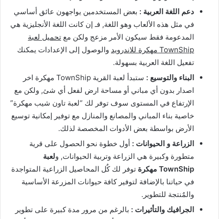
دعم اللغة العربية :
بعض المستخدمين يواجهون عائق أساسي
في مثل هذه الألعاب وهو اللغة, فـ إن كانت اللغة الأنجليزية هي
المدعومة فقط سيكون الأمر مزعج ولكن مع
تحميل لعبة
TownShip مهكرة للاندرويد
والوصول إلى الإعدادات يمكنك
تفعيل اللغة العربية بسهولة.
البناء والتوسيع :
ستبدأ لعبة القرية TownShip مهكرة اخر
اصدار بدون أي مباني أو مساحة ارض لفعل أي شئ, ولكن مع
الإرتفاع في المستوى سوف توفر لك “لعبة تاون شيب مهكرة”
خاصية بناء المباني والمصانع والمنازل مع توفير إمكانية توسيع
الأرض بواسطة بعض الأدوات المخصصة لذلك.
الزراعة و الحيوانات :
أول خطوة نحو الحصول على قرية
متطورة وكبيرة هي الزراعة وتربية الحيوانات, و
لعبة
TownShip مهكرة
توفر لك كٌل المحاصيل الزراعية المتواجدة
في حياتنا بالإضافة لتوفير كافة حيوانات المزرعة الأساسية
والمٌنتجة للتطوير.
الجرافيك والتأثيرات :
بالرغم من مرور مدة كبيرة على تطوير