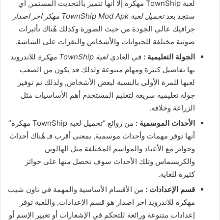
لعبة TownShip مهكرة إلا أنها تتميز بالتحديث المستمر, أي
ستجد بعد
تحميل لعبة TownShip Mod Apk مهكر اخر اصدار
جرافيك عالي الجودة من حيث الصورة وكذلك هٌناك تأثيرات
صوتية مختلفة للحيوانات والأشخاص والنقرات على الشاشة.
الجولة التعليمية :
في العادي
لعبة TownShip مهكرة
للاندرويد
بها تفاصيل كثيرة ومهام متنوعة ولذلك قد يكون من الصعب
لعبها للمرة الأولى بالنسبة لبعض الأشخاص, ولذلك تم توفير
جولة تعليمية سريعة لتعليم المستخدم أهم الأساسيات مثل
الزراعة وخلافه.
الأحداث الموسمية :
من روائع “تحميل لعبة TownShip مهكرة”
أنها توفر مهمات وأحداث موسمية, بمعنى أقرب فـ هٌناك أحداث
وجوائز مع الأعياد والمواسم المختلفة مثل الهالوين
والكريسماس وتلك الأحداث سوف تحصل منها على جوائز
كثيرة للغاية.
قسم الإعدادات :
من الأقسام الأساسية والمهمة في تاون شيب
مهكرة للاندرويد اخر اصدار هو قسم الإعدادات, واللعبة توفر
إعدادات متنوعة ورائعة للتحكم في الإشعارات أو تغيير الإسم أو