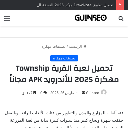
تحميل تطبيق DrawNote مهكر 2026 النسخة المدفوعة للأندرويد مجاناً
بحث
الق
عن
الرئيسية
/
تطبيقات مهكرة
تطبيقات مهكرة
تحميل لعبة القرية Township
مهكرة 2025 للأندرويد APK مجاناً
أرسل
Guinseo
مارس 26, 2025
0
7 دقائق
بريدا
إلكترونيا
فئة ألعاب المزارع والمدن والتطوير من فئات الألعاب الرائعة وبالفعل
حققت شهرة ونجاح كبير منذ سنوات كثيرة بداية من لعبة المزرعة
السعيدة على الفيسبوك وصولاً إلى توفير مجموعة ضخمة من