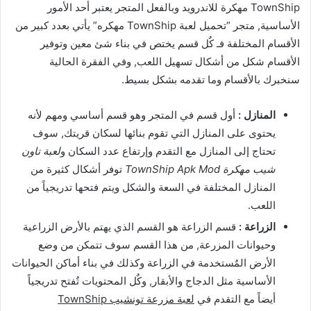
TownShip مهكرة للاندرويد وبالفعل المتجر يعتبر أحد الأمور
الأساسية, متجر “تحميل لعبة TownShip مهكره” يأتي بعدد كبير من
الأقسام المختلفة فـ كٌل قسم يختص في بناء شئ معين وتوفير
الأقسام شكل من أشكال تسهيل اللعب, وفي الفقرة الحالية
سنخبرك بالأقسام وما تقدمه بشكل بسيط.
المنازل :
أول قسم في المتجر وهو قسم أساسي ومهم لأنه
يحتوى على المنازل التي تقوم بنائها لسكان قريتك, سوف
تحتاج إلى المنازل مع التقدم وإرتفاع عدد السكان و
لعبة تاون
شيب مهكرة TownShip Apk Mod
توفر أشكال كثيرة من
المنازل المختلفة في السعة والشكل ويتم فتحها تدريجياً من
اللعب.
الزراعة :
قسم الزراعة هو القسم الذي يهتم بالأرض الزراعية
وحيوانات المزرعة, من هذا القسم سوف تتمكن من وضع
الأرض المٌستخدمة في الزراعة وكذلك في بناء أماكن الحيوانات
الأساسية مثل الدجاج والأبقار, وكٌل المحتويات تٌفتح تدريجياً
أيضاً مع التقدم في
لعبة مزرعة تونشيب TownShip