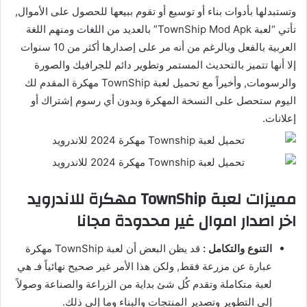
وتستبدلها بأدوات بناء أو توسيع أو تقوم ببيعها للحصول على الأموال,
تأتي “لعبة TownShip Mod Apk” بالعديد من اللغات ومنهم اللغة
العربية بالفعل وبالرغم من أنه مر على إصدارها أكثر من 10 سنوات
إلا أنها تتميز بالتحديث المستمر وتطوير دائم للجرافيك والصورة
والرسومات, وأخيراً مع تحميل لعبة TownShip مهكرة المقدم لك
اليوم ستحصل على النسخة المهكرة وبدون أي رسوم إشتراك أو
إعلانات.
مميزات لعبة TownShip مهكرة للاندرويد
اخر اصدار اموال غير محدودة مجانا
التنوع والتكامل :
قد يظن البعض أن لعبة TownShip مهكرة
عبارة عن مزرعة فقط, ولكن هذا الأمر غير صحيح نهائياً فـ هي
لعبة متكاملة وتقدم كُل شئ بداية من الزراعة والصناعة وصولاً
إلى التطوير وتصدير المنتجات والبناء وما إلى ذلك.