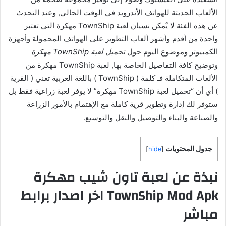
الألعاب الحديثة للهواتف الأندرويد في الوقت الحالي, وعند التحدث
عن هذه الفئة لا يٌمكن نسيان لعبة TownShip مهكرة التي تعتبر
واحدة من أقدم وأشهر ألعاب التطوير على الهواتف المحمولة وأجهزة
الكمبيوتر وموضوع اليوم حول
تحميل لعبة TownShip مهكرة
وتوضيح كافة التفاصيل الخاصة بها, لعبة TownShip مهكرة من
الألعاب المتكاملة فـ كلمة ( TownShip ) باللغة العربية تعني ( القرية
) أي أن “تحميل لعبة TownShip مهكرة” لا يوفر لعبة زراعية فقط بل
ستوفر لك إدارة وتطوير قرية كاملة مع الإهتمام بالأمور الزراعة
والصناعة والبناء والتوصيل والنقل والتوسيع.
جدول المحتويات
]
hide
[
نبذة عن لعبة تاون شيب مهكرة
TownShip Mod Apk اخر اصدار برابط
مباشر