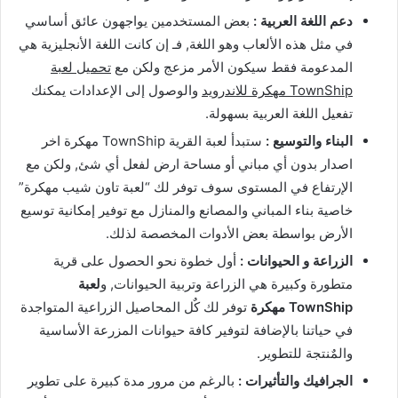
دعم اللغة العربية :
بعض المستخدمين يواجهون عائق أساسي
في مثل هذه الألعاب وهو اللغة, فـ إن كانت اللغة الأنجليزية هي
المدعومة فقط سيكون الأمر مزعج ولكن مع
تحميل لعبة
TownShip مهكرة للاندرويد
والوصول إلى الإعدادات يمكنك
تفعيل اللغة العربية بسهولة.
البناء والتوسيع :
ستبدأ لعبة القرية TownShip مهكرة اخر
اصدار بدون أي مباني أو مساحة ارض لفعل أي شئ, ولكن مع
الإرتفاع في المستوى سوف توفر لك “لعبة تاون شيب مهكرة”
خاصية بناء المباني والمصانع والمنازل مع توفير إمكانية توسيع
الأرض بواسطة بعض الأدوات المخصصة لذلك.
الزراعة و الحيوانات :
أول خطوة نحو الحصول على قرية
متطورة وكبيرة هي الزراعة وتربية الحيوانات, و
لعبة
TownShip مهكرة
توفر لك كٌل المحاصيل الزراعية المتواجدة
في حياتنا بالإضافة لتوفير كافة حيوانات المزرعة الأساسية
والمٌنتجة للتطوير.
الجرافيك والتأثيرات :
بالرغم من مرور مدة كبيرة على تطوير