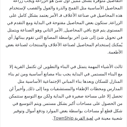
التفاصيل متوفرة بشكل مميز, أول شئ هو الزراعة ويجب زراعة
المحاصيل الأساسية مثل القمح والذرة والفول والقصب لإستخدام
هذه المحاصيل في صناعة الأعلاف فـ الأمر يعتمد بشكل كامل على
الزراعة, ستكون بعض المحاصيل مفتوحة في البداية ومع التقدم في
المستوى يتم فتح باقي المحاصيل, الأمر الثاني وهو الصناعة ويتمثل
في تحويل شئ إلى شئ آخر بواسطة المصانع التي تقوم ببنائها, أي
يٌمكنك إستخدام المحاصيل لصناعة الأعلاف والمنتجات لصناعة بعض
الأطعمة.
ثالث الأشياء المهمة يتمثل في البناء والتطوير, لن تكتمل القرية إلا
مع البناء المستمر, في البداية يجب بناء مصانع أساسية ومن ثم بناء
المنازل للسكان وبعدها بناء المباني الإجتماعية الأساسية مثل
المدارس ومحطات الإطفاء والمستشفيات وما إلى ذلك, وأخيراً لن
تحصل إلا على مساحة صغيرة في البداية ولكن مع التوسع ستتمكن
من الحصول على مساحات أكبر بشكل مستمر, ويتم التوسيع في
شكل قطع أو مساحات بواسطة بعض الموارد ودفع أموال وتوفير
شعبية معينة في
لعبة القرية TownShip
.