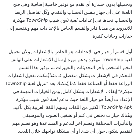
وتحميلها بدون خسارة أي تقدم مع توفير خاصية إضافية وهي فتح
اللعبة على أي جهاز بنفس الحساب والتقدم, وكٌل تفاصيل الربط
والحساب تجدها في إعدادات
لعبة تاون شيب TownShip مهكرة
للاندرويد من ميديا فاير والقسم الخاص بالإعدادات مهم وينقسم إلى
خيارات وخانات كثيرة.
أول قسم أو خيار في الإعدادات هو الخاص بالإشعارات, ولأن تحميل
لعبة TownShip مهكره يدعم ميزة إرسال الإشعارات على الهاتف
لتخبر الشخص بأخر التحديثات والتغييرات تم توفير هذا القسم
للتحكم في الإشعارات بشكل منفصل, فـ مثلاً يٌمكنك تفعيل إشعارات
الزراعة فقط أو الصناعة فقط كما يٌمكنك بعد “تنزيل لعبة TownShip
مهكرة” إيقاف الإشعارات بشكل كامل, ومن الخيارات المهمة في
الإعدادات أيضاً هو خيار اللغة حيث تدعم
لعبة تاون شيب مهكرة
TownShip Apk
الكثير من اللغات ومنهم اللغة العربية بكل تأكيد,
وهٌناك خيارات تختص في كتم أو تشغيل الصوت والموسيقى
والتأثيرات المختلفة وقسم آخر للدعم و المساعدة وهو قسم مهم
لتقديم شكوى حول أي شئ أو أي مشكلة تواجهك خلال اللعب.