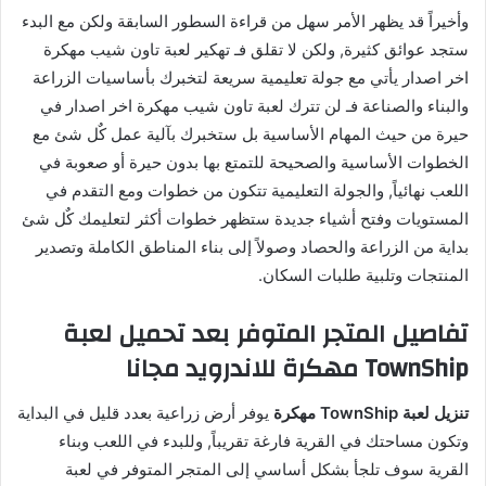
وأخيراً قد يظهر الأمر سهل من قراءة السطور السابقة ولكن مع البدء
ستجد عوائق كثيرة, ولكن لا تقلق فـ تهكير لعبة تاون شيب مهكرة
اخر اصدار يأتي مع جولة تعليمية سريعة لتخبرك بأساسيات الزراعة
والبناء والصناعة فـ لن تترك لعبة تاون شيب مهكرة اخر اصدار في
حيرة من حيث المهام الأساسية بل ستخبرك بآلية عمل كٌل شئ مع
الخطوات الأساسية والصحيحة للتمتع بها بدون حيرة أو صعوبة في
اللعب نهائياً, والجولة التعليمية تتكون من خطوات ومع التقدم في
المستويات وفتح أشياء جديدة ستظهر خطوات أكثر لتعليمك كٌل شئ
بداية من الزراعة والحصاد وصولاً إلى بناء المناطق الكاملة وتصدير
المنتجات وتلبية طلبات السكان.
تفاصيل المتجر المتوفر بعد تحميل لعبة
TownShip مهكرة للاندرويد مجانا
تنزيل لعبة TownShip مهكرة
يوفر أرض زراعية بعدد قليل في البداية
وتكون مساحتك في القرية فارغة تقريباً, وللبدء في اللعب وبناء
القرية سوف تلجأ بشكل أساسي إلى المتجر المتوفر في لعبة