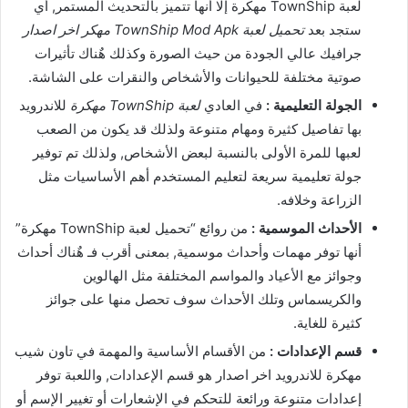
لعبة TownShip مهكرة إلا أنها تتميز بالتحديث المستمر, أي
ستجد بعد
تحميل لعبة TownShip Mod Apk مهكر اخر اصدار
جرافيك عالي الجودة من حيث الصورة وكذلك هٌناك تأثيرات
صوتية مختلفة للحيوانات والأشخاص والنقرات على الشاشة.
الجولة التعليمية :
في العادي
لعبة TownShip مهكرة
للاندرويد
بها تفاصيل كثيرة ومهام متنوعة ولذلك قد يكون من الصعب
لعبها للمرة الأولى بالنسبة لبعض الأشخاص, ولذلك تم توفير
جولة تعليمية سريعة لتعليم المستخدم أهم الأساسيات مثل
الزراعة وخلافه.
الأحداث الموسمية :
من روائع “تحميل لعبة TownShip مهكرة”
أنها توفر مهمات وأحداث موسمية, بمعنى أقرب فـ هٌناك أحداث
وجوائز مع الأعياد والمواسم المختلفة مثل الهالوين
والكريسماس وتلك الأحداث سوف تحصل منها على جوائز
كثيرة للغاية.
قسم الإعدادات :
من الأقسام الأساسية والمهمة في تاون شيب
مهكرة للاندرويد اخر اصدار هو قسم الإعدادات, واللعبة توفر
إعدادات متنوعة ورائعة للتحكم في الإشعارات أو تغيير الإسم أو