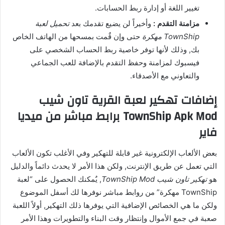
تغيير اللغة أو إدارة ربط الحسابات.
مزامنة التقدم :
وأخيراً لن يضيع تقدمك بعد
تحميل لعبة
TownShip مهكرة
حتى وإن قٌمت بمسحها من الهاتف الخاص
بك, وذلك لأنها توفر خاصية ربط الحساب الشخصي على
فيسبوك لمزامنة وحفظ التقدم بالإضافة للعب الجماعي
والتعاوني مع الأصدقاء.
إضافات تهكير لعبة القرية تاون شيب
TownShip Apk Mod برابط مباشر من ميديا
فاير
بعض الألعاب الإلكترونية غير قابلة للتهكير وفي الأغلب تكون الألعاب
التي تعمل عن طريق الإنترنت, ولكن هذا الأمر لا يحدث دائماً والدليل
هو
تهكير تاون شيب TownShip Mod
, يٌمكنك الحصول على “لعبة
TownShip مهكرة” من روابط مباشر نوفرها لك أسفل الموضوع
ولكن ما هي الخصائص الإضافية التي يوفرها ذلك التهكير, أولاً اللعبة
صعبة في جمع الأموال وإنتظار وقت البناء والتطويرات وهذا الأمر