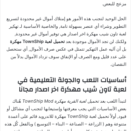
مزعج للبعض.
الحل الوحيد لتجنب هذه الأمور هو إمتلاك أموال غير محدودة لتسريع
التطوير وشراء أي عنصر بسهولة تامة, والخاصية الأساسية لـ تهكير
لعبة تاون شيب مهكرة اخر اصدار هي توفير أموال غير محدودة,
ولكنك لن تجد الأموال موجودة بعد
تحميل لعبة TownShip مهكرة
بل أن آليه عمل التهكير تتمثل في عكس صرف الأموال, أي ستحصل
على عدد قليل ومع الصرف أو الإنفاق سوف تزداد الأموال بدلاً من
النقصان.
أساسيات اللعب والجولة التعليمية في
لعبة تاون شيب مهكرة اخر اصدار مجانا
لتبدأ اللعب بعد
تحميل لعبة القرية مهكرة TownShip Mod
هٌناك
بعض الأساسيات التي يجب معرفتها وإستيعابها لتجنب أي مشاكل أو
قيود, أولاً تحميل لعبة TownShip مهكرة للاندرويد قائم على أعمدة
متنوعة وهم ( الزراعة – الصناعة – البناء – التوسيع ) وبالفعل كٌل هذه