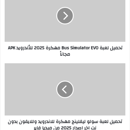
تحميل لعبة Bus Simulator EVO مهكرة 2025 للأندرويد APK
مجاناً
تحميل لعبة سولو ليفلينج مهكرة للاندرويد وللايفون بدون
نت اخر اصدار 2025 من ميديا فاير