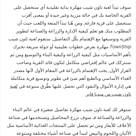
سوف تبدأ لعبة تاون شيب مهكرة بداية تقليدية أي ستحصل على
القرية الخاصة بك في حالة مزرية وغير جيدة أو بمعنى أقرب
ستحصل على قرية فارغة, ومن هٌنا تبدأ المتعة واللعب حيث أن
المطلوب منك هو تعلم كيفية الإدارة والزراعة والصناعة لتطوير
القرية وتوسيعها مع الإهتمام بكٌل التفاصيل, ستقوم
لعبة تاون شيب
TownShip مهكرة
بعرض خطوات تعليمية أو جولة سريعة تخبرك
بأهم الأساسيات مثل كيفية الزراعة وكيفية البناء والتوسيع ومن ثم
ستتركك في عالم إفتراضي متكامل لتكون قائد القرية وصاحب
القرار الأول, يجب الإهتمام بالزراعة في المقام الأول لأنها مصدر
الغذاء الأساسي وبالطبع أهم شئ في تطوير وتوسيع قرية متكاملة
هي إدارة الأموال والنقود التي تحصل عليها بطٌرق متنوعة في
لعبة
تاون شيب من ميديا فاير
.
ستوفر لك لعبة تاون شيب مهكرة تفاصيل صغيرة في عالم البناء
والزراعة والصناعة فـ سوف تزرع المحاصيل وتستخدمها في صناعة
الأعلاف للأبقار ومن ثم تحصل على المنتجات الغذائية الأساسية مثل
الألبان واللحوم والبيض لتبدأ في صناعة أشياء مختلفة ومتنوعة