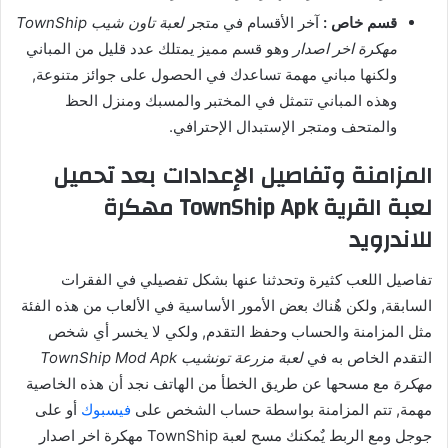
قسم خاص :
آخر الأقسام في متجر
لعبة تاون شيب TownShip
مهكرة اخر اصدار
وهو قسم مميز يمتلك عدد قليل من المباني
ولكنها مباني مهمة تساعدك في الحصول على جوائز متنوعة,
وهذه المباني تتمثل في المختبر والمسبك ومنزل الحظ
والمتحف ومتجر الإستبدال الإحترافي.
المزامنة وتفاصيل الإعدادات بعد تحميل
لعبة القرية TownShip Apk مهكرة
للاندرويد
تفاصيل اللعب كثيرة وتحدثنا عنها بشكل تفصيلي في الفقرات
السابقة, ولكن هٌناك بعض الأمور الأساسية في الألعاب من هذه الفئة
مثل المزامنة والحساب وحفظ التقدم, ولكي لا يخسر أي شخص
التقدم الخاص به في
لعبة مزرعة تونشيب TownShip Mod Apk
مهكرة
مع مسحها عن طريق الخطأ من الهاتف نجد أن هذه الخاصية
مهمة, تتم المزامنة بواسطة حساب الشخص على
فيسبوك
أو على
جوجل ومع الربط يٌمكنك مسح لعبة TownShip مهكرة اخر اصدار