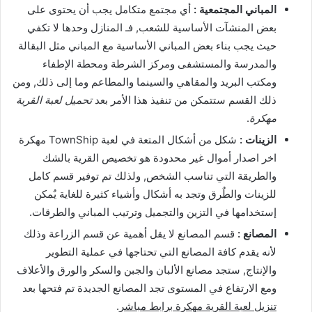
المباني المجتمعية :
أي مجتمع متكامل يجب أن يحتوى على
بعض المنشآت الأساسية للشعب, فـ المنازل وحدها لا تكفي
حيث يجب بناء بعض المباني الأساسية مع المباني مثل البقالة
والمدرسة والمستشفى ومركز الشرطة ومحطة الإطفاء
ومكتب البريد والمقاهي والسينما والمطاعم وما إلى ذلك, ومن
ذلك القسم ستتمكن من تنفيذ هذا الأمر بعد
تحميل لعبة القرية
مهكرة
.
الزينات :
شكل من أشكال المتعة في لعبة TownShip مهكرة
اخر اصدار أموال غير محدودة هو تخصيص القرية بالشك
والطريقة التي تناسب الشخص, ولذلك تم توفير قسم كامل
للزينات والطٌرق وتجد به أشكال وأشياء كثيرة للغاية يٌمكن
إستخدامها في التزين والتجميل وترتيب المباني والطرقات.
المصانع :
قسم المصانع لا يقل أهمية عن قسم الزراعة وذلك
لأنه يقدم كافة المصانع التي تحتاجها في عملية التطوير
والإنتاج, ستجد مصانع الألبان والجبن والسكر والورق والأعلاف
ومع الارتفاع في المستوى تجد المصانع الجديدة تم فتحها بعد
تنزيل لعبة القرية مهكرة برابط مباشر
.