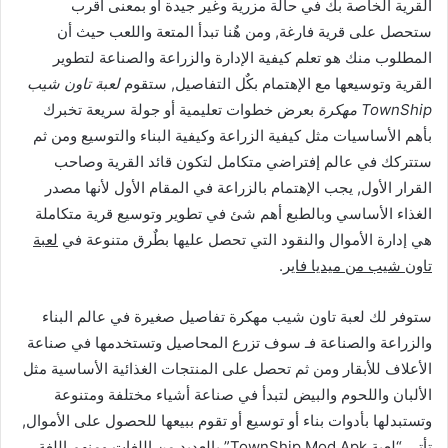
القرية الخاصة بك في حالة مزرية وغير جيدة أو بمعنى أقرب
ستحصل على قرية فارغة, ومن هٌنا تبدأ المتعة واللعب حيث أن
المطلوب منك هو تعلم كيفية الإدارة والزراعة والصناعة لتطوير
القرية وتوسيعها مع الإهتمام بكٌل التفاصيل, ستقوم
لعبة تاون شيب
TownShip مهكرة
بعرض خطوات تعليمية أو جولة سريعة تخبرك
بأهم الأساسيات مثل كيفية الزراعة وكيفية البناء والتوسيع ومن ثم
ستتركك في عالم إفتراضي متكامل لتكون قائد القرية وصاحب
القرار الأول, يجب الإهتمام بالزراعة في المقام الأول لأنها مصدر
الغذاء الأساسي وبالطبع أهم شئ في تطوير وتوسيع قرية متكاملة
هي إدارة الأموال والنقود التي تحصل عليها بطٌرق متنوعة في
لعبة
تاون شيب من ميديا فاير
.
ستوفر لك لعبة تاون شيب مهكرة تفاصيل صغيرة في عالم البناء
والزراعة والصناعة فـ سوف تزرع المحاصيل وتستخدمها في صناعة
الأعلاف للأبقار ومن ثم تحصل على المنتجات الغذائية الأساسية مثل
الألبان واللحوم والبيض لتبدأ في صناعة أشياء مختلفة ومتنوعة
وتستبدلها بأدوات بناء أو توسيع أو تقوم ببيعها للحصول على الأموال,
تأتي “لعبة TownShip Mod Apk” بالعديد من اللغات ومنهم اللغة