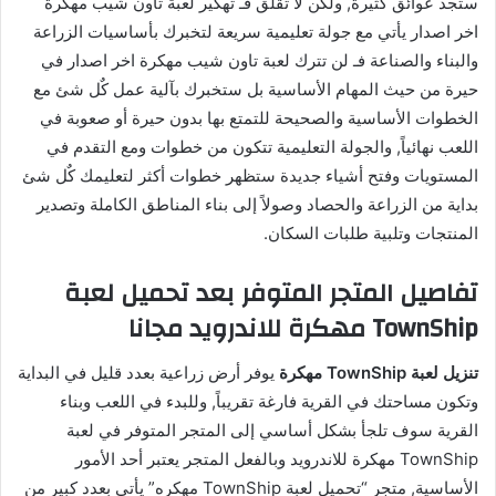
ستجد عوائق كثيرة, ولكن لا تقلق فـ تهكير لعبة تاون شيب مهكرة
اخر اصدار يأتي مع جولة تعليمية سريعة لتخبرك بأساسيات الزراعة
والبناء والصناعة فـ لن تترك لعبة تاون شيب مهكرة اخر اصدار في
حيرة من حيث المهام الأساسية بل ستخبرك بآلية عمل كٌل شئ مع
الخطوات الأساسية والصحيحة للتمتع بها بدون حيرة أو صعوبة في
اللعب نهائياً, والجولة التعليمية تتكون من خطوات ومع التقدم في
المستويات وفتح أشياء جديدة ستظهر خطوات أكثر لتعليمك كٌل شئ
بداية من الزراعة والحصاد وصولاً إلى بناء المناطق الكاملة وتصدير
المنتجات وتلبية طلبات السكان.
تفاصيل المتجر المتوفر بعد تحميل لعبة
TownShip مهكرة للاندرويد مجانا
تنزيل لعبة TownShip مهكرة
يوفر أرض زراعية بعدد قليل في البداية
وتكون مساحتك في القرية فارغة تقريباً, وللبدء في اللعب وبناء
القرية سوف تلجأ بشكل أساسي إلى المتجر المتوفر في لعبة
TownShip مهكرة للاندرويد وبالفعل المتجر يعتبر أحد الأمور
الأساسية, متجر “تحميل لعبة TownShip مهكره” يأتي بعدد كبير من