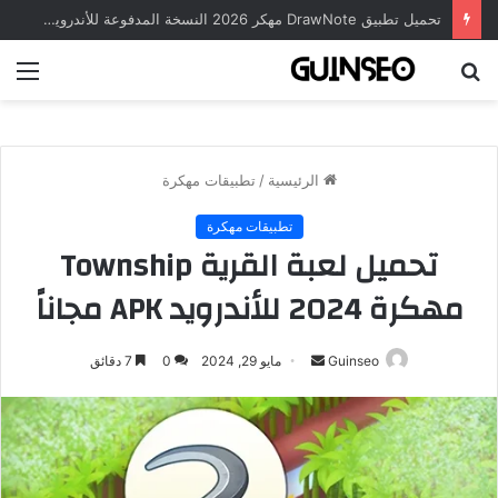
تحميل تطبيق DrawNote مهكر 2026 النسخة المدفوعة للأندرويد مجاناً
بحث
الق
عن
الرئيسية
/
تطبيقات مهكرة
تطبيقات مهكرة
تحميل لعبة القرية Township
مهكرة 2024 للأندرويد APK مجاناً
أرسل
Guinseo
مايو 29, 2024
0
7 دقائق
بريدا
إلكترونيا