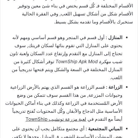
الأقسام المختلفة فـ كٌل قسم يختص في بناء شئ معين وتوفير
الأقسام شكل من أشكال تسهيل اللعب, وفي الفقرة الحالية
سنخبرك بالأقسام وما تقدمه بشكل بسيط.
المنازل :
أول قسم في المتجر وهو قسم أساسي ومهم لأنه
يحتوى على المنازل التي تقوم بنائها لسكان قريتك, سوف
تحتاج إلى المنازل مع التقدم وإرتفاع عدد السكان و
لعبة تاون
شيب مهكرة TownShip Apk Mod
توفر أشكال كثيرة من
المنازل المختلفة في السعة والشكل ويتم فتحها تدريجياً من
اللعب.
الزراعة :
قسم الزراعة هو القسم الذي يهتم بالأرض الزراعية
وحيوانات المزرعة, من هذا القسم سوف تتمكن من وضع
الأرض المٌستخدمة في الزراعة وكذلك في بناء أماكن الحيوانات
الأساسية مثل الدجاج والأبقار, وكٌل المحتويات تٌفتح تدريجياً
أيضاً مع التقدم في
لعبة مزرعة تونشيب TownShip
المباني المجتمعية :
أي مجتمع متكامل يجب أن يحتوى على
بعض المنشآت الأساسية للشعب, فـ المنازل وحدها لا تكفي