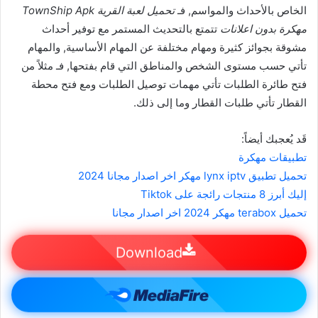
الخاص بالأحداث والمواسم, فـ
تحميل لعبة القرية TownShip Apk
مهكرة بدون اعلانات
تتمتع بالتحديث المستمر مع توفير أحداث
مشوقة بجوائز كثيرة ومهام مختلفة عن المهام الأساسية, والمهام
تأتي حسب مستوى الشخص والمناطق التي قام بفتحها, فـ مثلاً من
فتح طائرة الطلبات تأتي مهمات توصيل الطلبات ومع فتح محطة
القطار تأتي طلبات القطار وما إلى ذلك.
قَد يُعجبك أيضاً:
تطبيقات مهكرة
تحميل تطبيق lynx iptv مهكر اخر اصدار مجانا 2024
إليك أبرز 8 منتجات رائجة على Tiktok
تحميل terabox مهكر 2024 اخر اصدار مجانا
Download