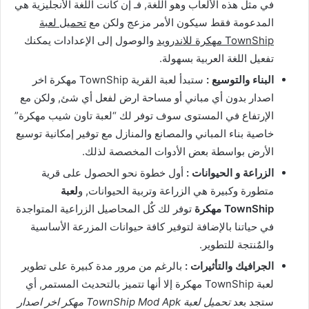
في مثل هذه الألعاب وهو اللغة, فـ إن كانت اللغة الأنجليزية هي
المدعومة فقط سيكون الأمر مزعج ولكن مع
تحميل لعبة
TownShip مهكرة للاندرويد
والوصول إلى الإعدادات يمكنك
تفعيل اللغة العربية بسهولة.
البناء والتوسيع :
ستبدأ لعبة القرية TownShip مهكرة اخر
اصدار بدون أي مباني أو مساحة ارض لفعل أي شئ, ولكن مع
الإرتفاع في المستوى سوف توفر لك “لعبة تاون شيب مهكرة”
خاصية بناء المباني والمصانع والمنازل مع توفير إمكانية توسيع
الأرض بواسطة بعض الأدوات المخصصة لذلك.
الزراعة و الحيوانات :
أول خطوة نحو الحصول على قرية
متطورة وكبيرة هي الزراعة وتربية الحيوانات, و
لعبة
TownShip مهكرة
توفر لك كٌل المحاصيل الزراعية المتواجدة
في حياتنا بالإضافة لتوفير كافة حيوانات المزرعة الأساسية
والمٌنتجة للتطوير.
الجرافيك والتأثيرات :
بالرغم من مرور مدة كبيرة على تطوير
لعبة TownShip مهكرة إلا أنها تتميز بالتحديث المستمر, أي
ستجد بعد
تحميل لعبة TownShip Mod Apk مهكر اخر اصدار