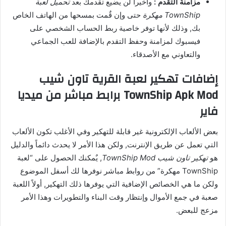
مزامنة التقدم :
وأخيراً لن يضيع تقدمك بعد
تحميل لعبة
TownShip مهكرة
حتى وإن قٌمت بمسحها من الهاتف الخاص
بك, وذلك لأنها توفر خاصية ربط الحساب الشخصي على
فيسبوك لمزامنة وحفظ التقدم بالإضافة للعب الجماعي
والتعاوني مع الأصدقاء.
إضافات تهكير لعبة القرية تاون شيب
TownShip Apk Mod برابط مباشر من ميديا
فاير
بعض الألعاب الإلكترونية غير قابلة للتهكير وفي الأغلب تكون الألعاب
التي تعمل عن طريق الإنترنت, ولكن هذا الأمر لا يحدث دائماً والدليل
هو
تهكير تاون شيب TownShip Mod
, يٌمكنك الحصول على “لعبة
TownShip مهكرة” من روابط مباشر نوفرها لك أسفل الموضوع
ولكن ما هي الخصائص الإضافية التي يوفرها ذلك التهكير, أولاً اللعبة
صعبة في جمع الأموال وإنتظار وقت البناء والتطويرات وهذا الأمر
مزعج للبعض.