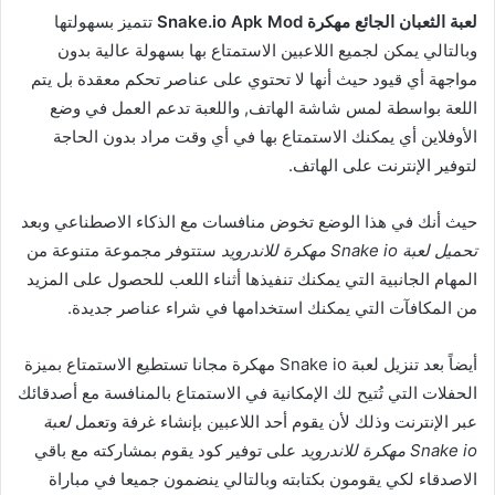
لعبة الثعبان الجائع مهكرة Snake.io Apk Mod
تتميز بسهولتها
وبالتالي يمكن لجميع اللاعبين الاستمتاع بها بسهولة عالية بدون
مواجهة أي قيود حيث أنها لا تحتوي على عناصر تحكم معقدة بل يتم
اللعة بواسطة لمس شاشة الهاتف, واللعبة تدعم العمل في وضع
الأوفلاين أي يمكنك الاستمتاع بها في أي وقت مراد بدون الحاجة
لتوفير الإنترنت على الهاتف.
حيث أنك في هذا الوضع تخوض منافسات مع الذكاء الاصطناعي وبعد
تحميل لعبة Snake io مهكرة للاندرويد
ستتوفر مجموعة متنوعة من
المهام الجانبية التي يمكنك تنفيذها أثناء اللعب للحصول على المزيد
من المكافآت التي يمكنك استخدامها في شراء عناصر جديدة.
أيضاً بعد تنزيل لعبة Snake io مهكرة مجانا تستطيع الاستمتاع بميزة
الحفلات التي تُتيح لك الإمكانية في الاستمتاع بالمنافسة مع أصدقائك
عبر الإنترنت وذلك لأن يقوم أحد اللاعبين بإنشاء غرفة وتعمل
لعبة
Snake io مهكرة للاندرويد
على توفير كود يقوم بمشاركته مع باقي
الاصدقاء لكي يقومون بكتابته وبالتالي ينضمون جميعا في مباراة