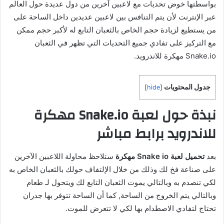
بواسطتها خوض تحديات مع لاعبين آخرين من دول عديدة حول العالم
عبر الإنترنت لأن يتم التنافس بين لاعبين عديدين داخل الساحة على
من يستطيع لزيادة حجم الخاص بالثعبان التابع له لأكبر حجم ممكن
مع التركيز على تفادي جميع التحديات التي تظهر في الثعبان
Snake.io مهكرة للاندرويد.
جدول المحتويات
]
hide
[
نبذة حول لعبة Snake.io مهكرة
للاندرويد برابط مباشر
بعد
تحميل لعبة Snake io مهكرة
ستلاحظ محاولة اللاعبين الآخرين
على صناعة فخ لك وذلك من خلال الإلتفاف حولك بالثعبان الخاص به
لكي تنصدم به وبالتالي يموت الثعبان التابع لك ويتحول لـ طعام
وبالتالي يتم الخروج من الساحة, كما أن الساحة تتوفر بها جدران
تحتاج لتفادي الاصطدام بها لكي لا تتعرض للموت.