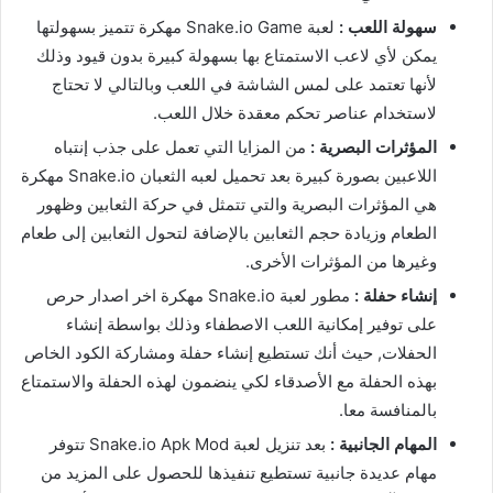
سهولة اللعب :
لعبة Snake.io Game مهكرة تتميز بسهولتها
يمكن لأي لاعب الاستمتاع بها بسهولة كبيرة بدون قيود وذلك
لأنها تعتمد على لمس الشاشة في اللعب وبالتالي لا تحتاج
لاستخدام عناصر تحكم معقدة خلال اللعب.
المؤثرات البصرية :
من المزايا التي تعمل على جذب إنتباه
اللاعبين بصورة كبيرة بعد تحميل لعبه الثعبان Snake.io مهكرة
هي المؤثرات البصرية والتي تتمثل في حركة الثعابين وظهور
الطعام وزيادة حجم الثعابين بالإضافة لتحول الثعابين إلى طعام
وغيرها من المؤثرات الأخرى.
إنشاء حفلة :
مطور لعبة Snake.io مهكرة اخر اصدار حرص
على توفير إمكانية اللعب الاصطفاء وذلك بواسطة إنشاء
الحفلات, حيث أنك تستطيع إنشاء حفلة ومشاركة الكود الخاص
بهذه الحفلة مع الأصدقاء لكي ينضمون لهذه الحفلة والاستمتاع
بالمنافسة معا.
المهام الجانبية :
بعد تنزيل لعبة Snake.io Apk Mod تتوفر
مهام عديدة جانبية تستطيع تنفيذها للحصول على المزيد من