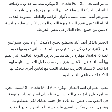
تتميز لعبة Snake.io Fun Games مهكرة بتصميم جذاب بالإضافة
لتأثيرات الحركة البسيطة كما أن الثعابين مزودة بألوان وأنماط
متنوعة, أيضا البيئة مليئة بالألوان الزاهية والطعام المتنوعة لجذب
انتباه اللاعبين, تقدم اللعبة ميزة اللعب المتعدد لأنك تستطيع منافسة
لاعبين من جميع أنحاء العالم في نفس الخريطة.
الجدير بالذكر أيضا أنك تستطيع تحدي الأصدقاء أو لاعبين عشوائيين
عبر الإنترنت, في كل مرة تنتهي من المنافسة التي تخوضها تقوم
لعبة Snake io مهكرة برابط مباشر بعرض اللوحة العالمية التي تضم
بها أسماء أفضل اللاعبين وترتيبهم حسب طول الثعابين التابعة لهم,
إذا كنت لا تمتلك الإنترنت يمكنك اللعب مع ثعابين أخرى يتحكم بها
الذكاء الاصطناعي التابع للعبة.
يجب العلم أن لعبة الثعبان مهكرة Snake.io Mod Apk ليست مجرد
سباق حول زيادة حجم الثعابين بل تحتاج إلى استراتيجيات متنوعة
في اللعب مثل حبس أعدائك داخل جسم ثعبانك لكي يصطدم بك
ويتحول لطعام يمكنك التغذي عليه وستحتاج للتحرك بحذر لتجنب