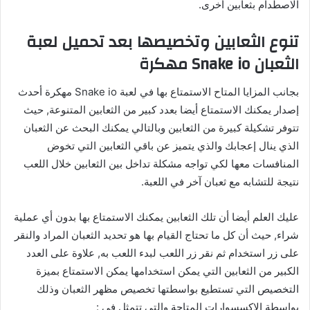
الاصطدام بثعابين أخرى.
تنوع الثعابين وتخصيصها بعد تحميل لعبة
الثعبان Snake io مهكرة
بجانب المزايا المتاح الاستمتاع بها في لعبة Snake io مهكرة أحدث
إصدار يمكنك الاستمتاع أيضا بعدد كبير من الثعابين المتنوعة, حيث
تتوفر تشكيلة كبيرة من الثعابين وبالتالي يمكنك البحث عن الثعبان
الذي ينال إعجابك والذي يتميز عن باقي الثعابين التي تخوض
المنافسات معها لكي تواجه مشكلة تداخل بين الثعابين خلال اللعب
نتيجة للتشابه مع ثعبان آخر في اللعبة.
عليك العلم أيضا أن تلك الثعابين يمكنك الاستمتاع بها بدون أي عملية
شراء, حيث أن كل ما تحتاج القيام بها هو تحديد الثعبان المراد والنقر
على زر استخدام ثم نقر زر اللعب لبدء اللعب به, علاوة على العدد
الكبير من الثعابين التي يمكن استخدامها يمكن الاستمتاع بميزة
التخصيص التي تستطيع بواسطتها تخصيص مظهر الثعبان وذلك
بواسطة الإكسسوارات المتاحة والتي تتمثل في :