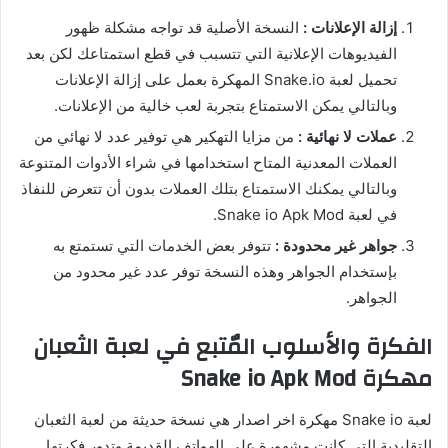
إزالة الإعلانات :
النسخة الأصلية قد تواجه مشكلة ظهور
الفيديوهات الإعلانية التي تتسبب في قطع استمتاعك لكن بعد
تحميل لعبة Snake.io المهكرة بعمل على إزالة الإعلانات
وبالتالي يمكن الاستمتاع بتجربة لعب خالية من الإعلانات.
عملات لا نهائية :
من مزايا التهكير هي توفير عدد لا نهائي من
العملات المعدنية المتاح استخدامها في شراء الأدوات المتنوعة
وبالتالي يمكنك الاستمتاع بتلك العملات بدون أن تتعرض للنفاذ
في لعبة Snake io Apk Mod.
جواهر غير محدودة :
تتوفر بعض الخدمات التي تستمتع به
بإستخدام الجواهر وهذه النسخة توفر عدد غير محدود من
الجواهر.
الفكرة والأسلوب المٌتبع في لعبة الثعبان
مهكرة Snake io Apk Mod
لعبة Snake io مهكرة اخر اصدار هي نسخة حديثة من لعبة الثعبان
التقليدية التي كانت مشهورة على الهواتف القديمة وتدور فكرتها