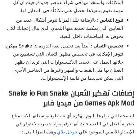
المكافآت واستخدامها في شراء عناصر جديدة, حيث أن كل
مهمة تقوم بتنفيذها تحصل على مكافأة في المقابل لها.
تنوع الثعابين :
بالإضافة تلك المزايا تتوفر أشكال عديد من
الثعابين التي يمكنك تحديد منها الثعبان الذي ينال إعجابك لكي
تخوض به المنافسات داخل اللعبة.
تخصيص الثعبان :
أيضاً بعد تحميل لعبة الدودة Snake io مهكرة
تتوفر الإمكانية في تخصيص مظهر الثعبان التي تستطيع من
خلالها العمل على تحديد الغكسسوارات التي تريد أن يظهر
الثعبان بها مثل القبعات والظهر وغيرها من العناصر الأخرى
التي يمكن تحديدها من قائمة الإكسسوارات.
إضافات تهكير الثعبان Snake io Fun Snake
Games Apk Mod من ميديا فاير
النسخة التي نوفرها اليوم مهكرة أي تستطيع بواسطتها الاستمتاع
بتجربة أفضل في اللعب حيث أنها توفر مزايا حصرية لا تتوفر في
الإصدار الأصلي الموجود علي
جوجل بلاي
وهذه المزايا مثل :