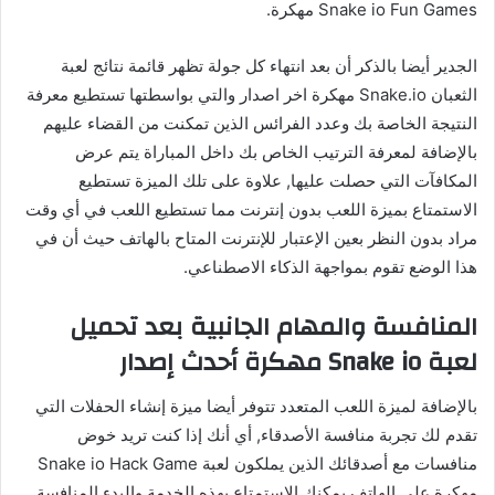
Snake io Fun Games مهكرة.
الجدير أيضا بالذكر أن بعد انتهاء كل جولة تظهر قائمة نتائج لعبة
الثعبان Snake.io مهكرة اخر اصدار والتي بواسطتها تستطيع معرفة
النتيجة الخاصة بك وعدد الفرائس الذين تمكنت من القضاء عليهم
بالإضافة لمعرفة الترتيب الخاص بك داخل المباراة يتم عرض
المكافآت التي حصلت عليها, علاوة على تلك الميزة تستطيع
الاستمتاع بميزة اللعب بدون إنترنت مما تستطيع اللعب في أي وقت
مراد بدون النظر بعين الإعتبار للإنترنت المتاح بالهاتف حيث أن في
هذا الوضع تقوم بمواجهة الذكاء الاصطناعي.
المنافسة والمهام الجانبية بعد تحميل
لعبة Snake io مهكرة أحدث إصدار
بالإضافة لميزة اللعب المتعدد تتوفر أيضا ميزة إنشاء الحفلات التي
تقدم لك تجربة منافسة الأصدقاء, أي أنك إذا كنت تريد خوض
منافسات مع أصدقائك الذين يملكون لعبة Snake io Hack Game
مهكرة على الهاتف يمكنك الاستمتاع بهذه الخدمة والبدء المنافسة