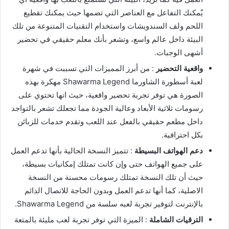
يٌمكنك التفاعل مع العناصر التي تضمها حيث يمكنك تقطيع
اللحم ولف السندويشات واستخدام التقنيات المتنوعة من تلك
البيئة داخل عالم واسع، وتشعر بأنك معلم حقيقي في تحضير
أشهى الوجبات.
واقعية التحضير
: من أبرز المميزات التي تسببت في شهرة
لعبة أسطورة الشاورما Shawarma Legend مهكرة بهذه
الصورة هي توفر تجربة تحضير واقعية، حيث انها تحتوي على
رسومات ثلاثية الأبعاد وعالية الجودة مما تجعلك تشعر بالتواجد
داخل مطعم حقيقي بالفعل عند اللعب وتقدم خدمات للزبائن
بكل احترافية.
دعم الهواتف البسيطة
: تتميز النسخة الحالية بأنها تدعم العمل
على جميع الهواتف حتى وإن كانت تمتلك إمكانيات بسيطة،
حيث أن تلك النسخة تمتلك رسومات محسنة من النسخة
الاصلية، كما أنها تدعم العمل وبدون الحاجة للاتصال الدائم
بالإنترنت لتوفير تجربة لعبه سلسة من Shawarma Legend.
الترقيات الشاملة
: الميزة التي توفر تجربة لعب مليئة بالمتعة