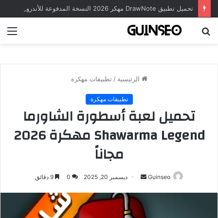
تحميل تطبيق DrawNote مهكر 2026 النسخة المدفوعة للأندرويد مجاناً
بحث
الق
عن
الرئيسية
/
تطبيقات مهكرة
تطبيقات مهكرة
تحميل لعبة أسطورة الشاورما
Shawarma Legend مهكرة 2026
مجاناً
أرسل
Guinseo
ديسمبر 20, 2025
0
9 دقائق
بريدا
إلكترونيا