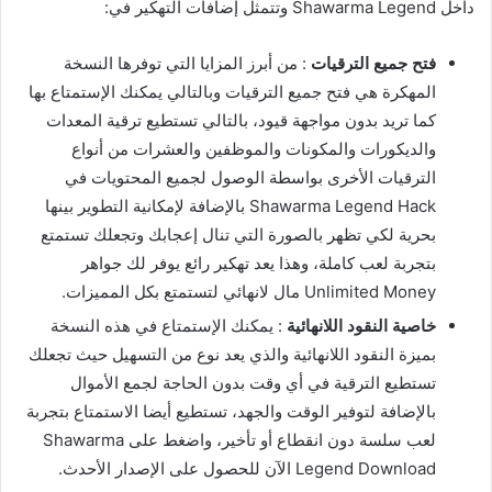
داخل Shawarma Legend وتتمثل إضافات التهكير في:
فتح جميع الترقيات
: من أبرز المزايا التي توفرها النسخة
المهكرة هي فتح جميع الترقيات وبالتالي يمكنك الإستمتاع بها
كما تريد بدون مواجهة قيود، بالتالي تستطيع ترقية المعدات
والديكورات والمكونات والموظفين والعشرات من أنواع
الترقيات الأخرى بواسطة الوصول لجميع المحتويات في
Shawarma Legend Hack بالإضافة لإمكانية التطوير بينها
بحرية لكي تظهر بالصورة التي تنال إعجابك وتجعلك تستمتع
بتجربة لعب كاملة، وهذا يعد تهكير رائع يوفر لك جواهر
Unlimited Money مال لانهائي لتستمتع بكل المميزات.
خاصية النقود اللانهائية
: يمكنك الإستمتاع في هذه النسخة
بميزة النقود اللانهائية والذي يعد نوع من التسهيل حيث تجعلك
تستطيع الترقية في أي وقت بدون الحاجة لجمع الأموال
بالإضافة لتوفير الوقت والجهد، تستطيع أيضا الاستمتاع بتجربة
لعب سلسة دون انقطاع أو تأخير، واضغط على Shawarma
Legend Download الآن للحصول على الإصدار الأحدث.