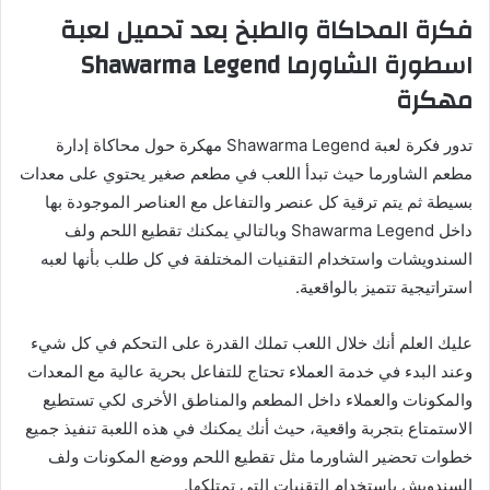
فكرة المحاكاة والطبخ بعد تحميل لعبة
اسطورة الشاورما Shawarma Legend
مهكرة
تدور فكرة لعبة Shawarma Legend مهكرة حول محاكاة إدارة
مطعم الشاورما حيث تبدأ اللعب في مطعم صغير يحتوي على معدات
بسيطة ثم يتم ترقية كل عنصر والتفاعل مع العناصر الموجودة بها
داخل Shawarma Legend وبالتالي يمكنك تقطيع اللحم ولف
السندويشات واستخدام التقنيات المختلفة في كل طلب بأنها لعبه
استراتيجية تتميز بالواقعية.
عليك العلم أنك خلال اللعب تملك القدرة على التحكم في كل شيء
وعند البدء في خدمة العملاء تحتاج للتفاعل بحرية عالية مع المعدات
والمكونات والعملاء داخل المطعم والمناطق الأخرى لكي تستطيع
الاستمتاع بتجربة واقعية، حيث أنك يمكنك في هذه اللعبة تنفيذ جميع
خطوات تحضير الشاورما مثل تقطيع اللحم ووضع المكونات ولف
السندويش باستخدام التقنيات التي تمتلكها.