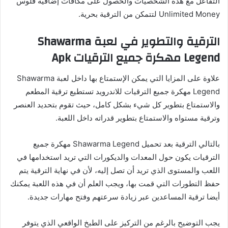
التفاعل مع هذه الشخصيات والحصول على مكافآت إضافية فلوس
Unlimited Money لتتمكن من الترقية بحرية.
الترقية والتطوير في لعبة Shawarma
Legend مهكرة جميع الترقيات Apk
علاوة على المزايا التي يمكن الإستمتاع بها داخل لعبة Shawarma
Legend مهكرة جميع الترقيات للاندرويد تستطيع ترقية المطعم
والاستمتاع بتطوير كل شيء بشكل كامل، حيث تقوم بتحديد العنصر
وترقية مستواه والاستمتاع بتطوير قدراته داخل اللعبة.
بالتالي الترقية بعد تحميل Shawarma Legend مهكرة جميع
الترقيات يكون حول المعدات والديكورات التي تريد استخدامها في
اللعب والمستوى الذي تريد أن تصل إليه، لأن في نهاية الترقية يتم
حفظ التطورات التي قمت بها، ويجب العلم أن في هذه اللعبة يمكنك
أيضا ترقية المساعدين عبر زيادة سرعتهم وفتح مهارات جديدة.
يجب التوضيح بالرغم من التركيز على الطبخ الواقعي الذي يتوفر