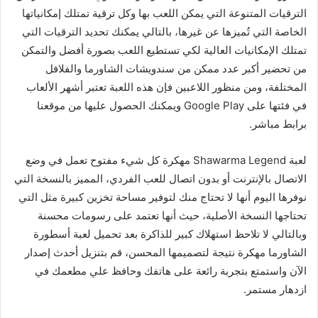
الترقيات المتنوعة التي يمكن اللعب بها وكل ترقية تمتلك إمكانياتها
الخاصة التي تُميزها عن غيرها، بالتالي يمكنك تحديد الترقيات التي
تمتلك الإمكانيات العالية لكي تستطيع اللعب بصورة أفضل والتمكن
من تحضير أكبر عدد ممكن من سندويشات الشاورما والفلافل
المختلفة، ومن منظور اللاعبين فإن هذه اللعبة تعتبر أشهر الألعاب
في فئتها على Google Play ويمكنك الحصول عليها من موقعنا
برابط مباشر.
لعبة Shawarma Legend مهكرة كل شيء مفتوح تعمل في وضع
الاتصال بالإنترنت أو بدون اتصال للعب الفردي، المميز بالنسخة التي
نوفرها اليوم أنها لا تحتاج منك لتوفير مساحة تخزين كبيرة مثل التي
تحتاجها النسخة الأصلية، حيث أنها تعتمد على رسومات محسنة
وبالتالي لا تلاحظ استهلاك كبير للذاكرة بعد تحميل لعبة أسطورة
الشاورما مهكرة نتيجة لتصميمها المحسن، قم بتنزيل أحدث إصدار
الآن واستمتع بتجربة رائعة على هاتفك وحافظ علي مطعمك في
ازدهار مستمر.