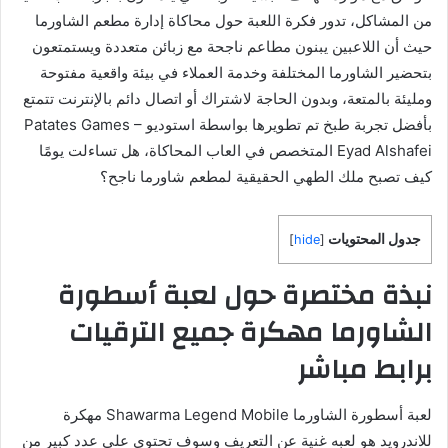
من المشاكل، تدور فكرة اللعبة حول محاكاة إدارة مطعم الشاورما
حيث أن اللاعبين يبنون مطاعم ناجحة مع زبائن متعددة ويستمتعون
بتحضير الشاورما المختلفة وخدمة العملاء في بيئة واقعية مفتوحة
ومليئة بالمتعة، وبدون الحاجة لاشتراك أو اتصال دائم بالإنترنت تتمتع
بأفضل تجربة طبخ تم تطويرها بواسطة استوديو Patates Games –
Eyad Alshafei المتخصص في العاب المحاكاة، هل تساءلت يومًا
كيف تصبح ملك الطهي الحقيقية لمطعم شاورما ناجح؟
جدول المحتويات
]
hide
[
نبذة مختصرة حول لعبة أسطورة
الشاورما مهكرة جميع الترقيات
برابط مباشر
لعبة أسطورة الشاورما Shawarma Legend Mobile مهكرة
للاندرويد هو لعبه غنية عن التعريف وسوف تحتوي على عدد كبير من