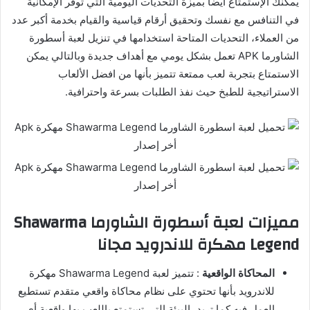
يمكنك الإستمتاع أيضا بميزة التحديات اليومية التي توفر الإمكانية
في التنافس مع نفسك وتحقيق أرقام قياسية والقيام بخدمة أكبر عدد
من العملاء، التحديات المتاحة استخدامها في تنزيل لعبة أسطورة
الشاورما APK تعمل بشكل يومي مع أهداف جديدة وبالتالي يمكن
الاستمتاع بتجربة لعب ممتعة تتميز بأنها من افضل الألعاب
الاستراتيجية للطبخ حيث نفذ الطلبات بسرعة واحترافية.
مميزات لعبة أسطورة الشاورما Shawarma
Legend مهكرة للاندرويد مجانا
المحاكاة الواقعية
: تتميز لعبة Shawarma Legend مهكرة
للاندرويد بأنها تحتوي على نظام محاكاة واقعي متقدم تستطيع
العمل فيه كما تريد، البيئة التي تستمتع باللعب بها واقعية أي