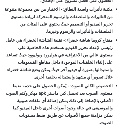
الحصول على أفضل مشروع على الإطلاق
.
مكتبة تأثيرات واسعة النطاق
:- الاختيار من بين مجموعة متنوعة
من التاثيرات والملصقات والرسوم المتحركة لزيادة مستوى
تحرير الفيديو أو التصميم حيثُ يحتوي على المئات من
الملصقات والتأثيرات والرسوم وغيرها
.
مفتاح كروما شاشة خضراء
:- تقنية الشاشة الخضراء هي عامل
رئيسي لإعداد تحرير الفيديو تستخدم هذه الخاصية على
مستوى عالي من الاحترافية في هوليوود وبوليوود حيثُ تساعد
على إلغاء الخلفيات الموجودة داخل مقاطع الفيديوهات
واستبدالها بصورة أو فيديو آخر حيثُ يمكن وضع شاشة خضراء
خلال تصوير أي مشهد واستبداله بخلفية أخرى
.
التخصيص الكلي للصوت
:- يُمكن الحصول على خدمة ضبط
مستوى الصوت بعد تحميل
كين ماستر
apk
مهكر وكتم الصوت
الأصلي بالإضافة إلى ذلك يمكن إضافة أي ملفات صوتية
والموسيقى في حالة وجود أصوات أخرى داخل الفيديو كما
يمكن مزامنة جميع الأصوات عن طريق ضبط مستويات
الصوت
.