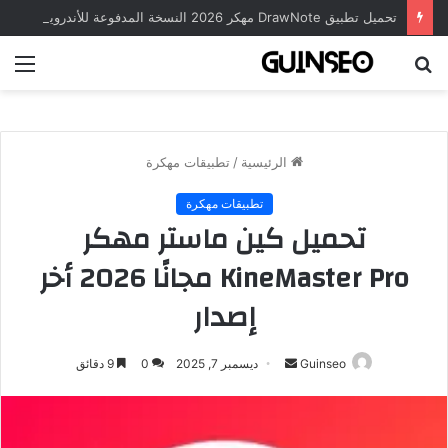
تحميل تطبيق DrawNote مهكر 2026 النسخة المدفوعة للأندرويد مجاناً
بحث
الق
عن
الرئيسية
/
تطبيقات مهكرة
تطبيقات مهكرة
تحميل كين ماستر مهكر
KineMaster Pro مجانًا 2026 أخر
إصدار
أرسل
Guinseo
ديسمبر 7, 2025
0
9 دقائق
بريدا
إلكترونيا