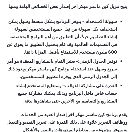
يتيح تنزيل كين ماستر مهكر اخر إصدار بعض الخصائص الهامة ومنها
:
سهولة الاستخدام
:- يتوفر البرنامج بشكل مبسط وسهل يمكن
استخدامه بكل سهولة من قِبل جميع المستخدمين لسهولة
إنشاء التصاميم حيثُ أن التطبيق من أهم البرامج المتخصصة
في التصميمات العالمية وقد قام بتحميل التطبيق ما يفوق عن
600
مليون مستخدم للاستمتاع بأفضل المزايا دائمًا
.
توفير الجدول الزمني
:- يعتبر القيام بالمشاريع المعقدة هو أمر
سريع وسهل عند استخدام برنامج كين ماستر مهكر ويعود ذلك
إلى الجدول الزمني الذي يوفره التطبيق للمستخدمين
.
القدرة على مشاركة القوالب
:- يستطيع المستخدم إنشاء
حساب خاص داخل البرنامج وبذلك يمكنك مشاركة جميع
المشاريع والتصاميم مع الآخرين حتى يشاهدوها بدقة
.
يقدم برنامج كين ماستر مهكر اخر إصدار العديد من الخدمات
ووظائف التحرير علاوة على ذلك القدرة على تحرير الفيديو والتعديل
به ويوفر مجموعة من مقاطع الفيديوهات والصور والأشكال