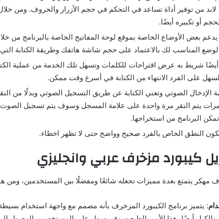
ابد من توفير أداة تساعد في التحكم في حجم الأزرار والحروف. ومن خلال 
حجم أو تكبيره أيضًا.
 يدعم بعض الأوضاع الخاصة بموقع لوحة المفاتيح الخاصة بالبرنامج من خلا
الوضع المناسب لك بالاعتماد على حجم شاشة هاتفك وطريقة الكتابة التي تت
 أيضًا شريط به عرض اقتراحات للكلمات وتسهل تلك الخدمة من عملية الكتا
هل على الفرد الانتهاء من الكتابة في أسرع وقت ممكن.
مة الإدخال الصوتي وتعني الكتابة عن طريق التسجيل الصوتي وبدلًا من الن
 مرات يتم النقر مرة واحدة على علامة المسجل وسوف يتم تسجيل الصو
تمكن البرنامج من استخراجها.
كون النطق الخاص بالفرد صحيح وواضح حتى لا تظهر اخطاء.
يل كيبورد مزخرف عربي وانجليزي
 مهكر يتمتع بعدة مميزات تجعله شائعًا ومفضلًا بين المستخدمين، ومن هذ
دام
: يتميز برنامج الكيبورد المزخرف بأنه مصمم مع واجهة استخدام بسيطة 
 والكبار أيضًا، هذا الأمر بالطبع سوف يسهل على المستخدمين الوصول إلى