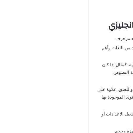
نجليزي
د مزخرف.
صة بالعديد من اللغات وأهم
. كمثال إذا كان
مة النصوص
 واللصق. علاوة على
وى الموجودة بها
عيل الإعدادات أو
جهزة وحجم