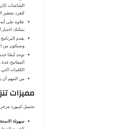
الشاشات كان ل
للفرد تصغير ال
علاوة على أنه
يمكنك اختيار 
يقدم البرنامج
وسيكون من الس
توجد أيضًا خد
المفاتيح عدة
الكلمات التي 
من المهم أن ي
مميزات تنز
تحميل كيبورد مزخرف
سهولة الاستخ
للجميع الصغار