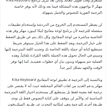
تستغرق وقت طويل للغاية, ولكن بعد تنزيل برنامج Kika Keyboard
مهكر لا يواجهون هذه المشكلة فيما بعد وذلك لأنه يوفر خاصية
الترجمة الفورية للنصوص والجمل بسهولة.
لن يضطر المستخدم إلى الخروج من الدردشة وإستخدام تطبيقات
منفصلة للترجمة لأن برنامج لوحة مفاتيح كيكا كيبورد مهكر وفر هذه
الخاصية مباشرة من لوحة المفاتيح, وكل ذلك يتم عن طريق الضغط
على خيار الترجمة, وبعد الضغط على هذا الخيار سيتوفر شريط
تستطيع كتابة أي جملة باللغة الخاصة بك وتحديد اللغة المترجمة إليها
وسيتم في الحال تحويل هذه الجملة باللغة المُرادة تلقائياً, وهذه
العملية تتم بسهولة وبدون بذل أي خطوات تعقيدية, كما إنها توفر
الوقت والجهد بشكل كبير جداً.
وبالنسبة إلى الترجمة فـ
تطبيق لوحة المفاتيح Kika Keyboard
مهكر
يدعم العديد من لغات العالم المختلفة حيث أنه لا يقتصر على
ترجمة لغة معينة فقط بل يستطيع كل مستخدم اختيار اللغة المترجمة
المناسبة له, والأمر لن يتوقف على كتابة النصوص فقط بل توجد
طريقة أخرى للترجمة وهي إمكانية التحدث عن طريق الميكروفون