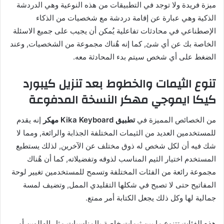
ميزة فريدة ولا توجد في التطبيقات من هذه النوعية وهي الدردشة
الذكية وهي عبارة عن إقامة دردشة مع شخصيات من الذكاء
الإصطناعي في محادثات تفاعلية يُمكن أن يجيب على جميع الاسئلة
الخاصة بك عن أي شئ, كما إنه هٌناك مجموعة من الشخصيات, وعند
الضغط على أي شخص سيتم بدء المحادثة معه.
تنوع الثيمات والخطوط بعد تنزيل كيبورد
كيكا ايموجي مهكر النسخة المدفوعة
من الخصائص المميزة في
تطبيق Kika Keyboard مهكر
إنه يقدم
للمستخدمين العديد من الثيمات المختلفة الجذابة والرائعة, ومما لا
شك فيه أن لكل شخص له ذوق مختلف عن الآخرين, لذلك يستطيع
المستخدم اختيار الثيم المناسب لذوقه وتفضيلاته, كما أن هٌناك
مجموعة رائعة من الفئات المختلفة وتسمح للمستخدمين تغيير لوحة
المفاتيح حتى لا تصبح في شكلها التقليدي الممل, وتضيف لمسة
جمالية لها وكل ذلك يجعل الكتابة أمر ممتع.
هذه الفئات تتنوع ما بين ثيمات خاصة بالمناسبات مثل الهالوين أو