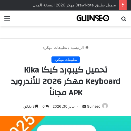
تحميل تطبيق DrawNote مهكر 2026 النسخة المدفوعة للأندرويد مجاناً
بحث
الق
عن
الرئيسية
/
تطبيقات مهكرة
تطبيقات مهكرة
تحميل كيبورد كيكا Kika
Keyboard مهكر 2026 للأندرويد
APK مجاناً
أرسل
Guinseo
يناير 30, 2026
0
8 دقائق
بريدا
إلكترونيا