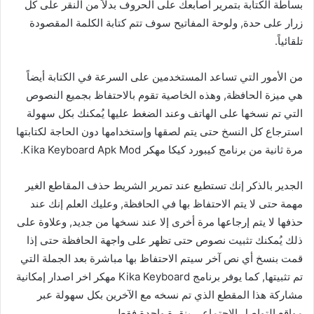
بساطة الكتابة بتمرير أصابعك على الحروف بدلاً من النقر على كل
زرار على حدة, ولوحة المفاتيح سوف تتم كتابة الكلمة المقصودة
تلقائياً.
من الأمور التي تساعد المستخدمين على السرعة في الكتابة أيضاً
هي ميزة الحافظة, وهذه الخاصية تقوم بالاحتفاظ بجميع النصوص
التي تم نسخها على الهاتف وعند الضغط عليها يُمكنك بكل سهولة
استرجاع كل النسخ حتى يتم لصقها وإستخدامها دون الحاجة لكتابتها
مرة ثانية من برنامج كيبورد كيكا مهكر Kika Keyboard Apk Mod.
الجدير بالذكر إنك تستطيع عند تمرير الشريط حذف المقاطع الغير
مهمة حتى لا يتم الاحتفاظ بها في الحافظة, وعليك العلم إنك عند
حذفها لا يتم إرجاعها مرة أخرى إلا عند نسخها من جديد, وعلاوة على
ذلك يُمكنك تثبيت نصوص حتى تظهر على واجهة الحافظة حتى إذا
قمت بنسخ أي نص آخر سيتم الاحتفاظ بها مباشرة بعد الجملة التي
تم تثبيتها, كما يوفر برنامج Kika Keyboard مهكر اخر اصدار إمكانية
مشاركة هذا المقطع الذي تم نسخه مع الآخرين بكل سهولة عبر
مواقع التواصل الإجتماعي بنقرة واحدة فقط.