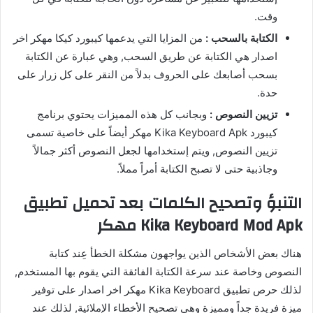
وقت.
الكتابة بالسحب :
من المزايا التي يدعمها كيبورد كيكا مهكر اخر
اصدار هي الكتابة عن طريق السحب, وهي عبارة عن الكتابة
بسحب أصابعك على الحروف بدلاً من النقر على كل زرار على
حدة.
تزيين النصوص :
وبجانب كل هذه المميزات يحتوي برنامج
كيبورد Kika Keyboard Apk مهكر أيضاً على خاصية تسمى
تزيين النصوص, ويتم إستخدامها لجعل النصوص أكثر جمالاً
وجاذبية حتى لا تصبح الكتابة أمراً مملاً.
التنبؤ وتصحيح الكلمات بعد تحميل تطبيق
Kika Keyboard Mod Apk مهكر
هناك بعض الأشخاص الذين يواجهون مشكلة الخطأ عِند كتابة
النصوص وخاصة عند سرعة الكتابة الفائقة التي يقوم بها المستخدم,
لذلك حرص تطبيق Kika Keyboard مهكر اخر اصدار على توفير
ميزة فريدة جداً ومميزة وهي تصحيح الأخطاء الإملائية, لذلك عند