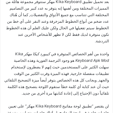
بعد تحميل تطبيق Kika Keyboard مهكر ستتوفر مجموعة هائلة من
المميزات المختلفة ومن أهمها إنه يتوفر به عدد كبير من التصاميم
المختلفة التي تتناسب مع جميع الأذواق والتفضيلات, كما أن هٌناك
عدد ضخم من أنواع الخطوط المزخرفة وعند النقر على أي خط من
الخطوط سيتم تفعيلها في الحال ولكن عليك العلم أن هذه الخطوط
تكون متوفرة لديك فقط لكن لا تظهر للأشخاص الآخرين عند
الدردشة.
واحدة من أهم الخصائص المتوفرة في
كيبورد كيكا مهكر Kika
Keyboard Apk Mod
هو وجود الترجمة الفورية وهذه الخاصية
سهلت الكثير على المستخدمين حيث إنهم لا يضطرون لإستخدام
تطبيقات منفصلة خارجية, فهذه الميزة وفرت الكثير من الوقت
والجهد, وبجانب كل هذه الخصائص يتوفر أيضاً ميزة التصحيح التلقائي
حيث أن عند كتابة أي كلمة خطأ ستقوم اللوحة بتصحيح هذه الكلمة
تلقائياً دون الإحتياج إلى إعادة كتابتها مرة أخرى من جديد.
لن يقتصر “تطبيق لوحة مفاتيح Kika Keyboard مهكر” على تعيين
خلفيات خاصة في لوحة المفاتيح بل هٌناك خلفيات وتصاميم متنوعة