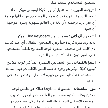
يستطيع المستخدم إستخدامها.
الترجمة الفورية :
بعد تنزيل كيبورد كيكا ايموجي مهكر مجانا
تتوفر الترجمة الفورية حيث يتمكن المستخدم من خلالها ترجمة
أي نص يريد ترجمته لأي لغة في العالم بسهولة وبدون مواجهة
أي قيود.
التصحيح الإملائي :
يضم برنامج Kika Keyboard مهكر
للاندرويد ميزة فريدة جداً وهي التصحيح التلقائي أي عند كتابتك
لأي كلمة غير صحيحة, ستقوم لوحة المفاتيح تلقائياً بتصحيحها
على الفور دون إعادة كتابتها من البداية.
التنبؤ بالكلمات :
من الخصائص المميزة أيضاً في
لوحة مفاتيح
كيبورد كيكا مهكر
هو وجود خاصية التنبؤ بالكلمات, فهي تساعد
المستخدم عند كتابة نصوص كبيرة لإختصار الوقت والدقة في
الكتابة.
تنوع الملصقات :
تطبيق Kika Keyboard هو تطبيق لوحة
مفاتيح يمتلك مكتبة ضخمة من الملصقات والرموز التعبيرية
المتنوعة الأشكال الجذابة والرائعة, ليتمكن كل مستخدم من
إستخدامها للتعبير عن مشاعره دون الحاجة للكتابة في كل