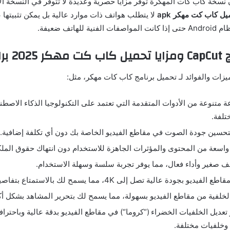
ن نسخة كاب كات المهكرة توفر مزايا حصرية وعديدة لا تتوفر في النسخة ا
يل
كاب
كت
مهكر
apk
لا يتطلب هواتف ذات موارد عالية بل يمكن تثبيتها
ظام
Android
حتى إذا كانت المواصفات الفنية للهاتف ضعيفة
.
CapCut
ومزايا
تحميل
كاب
كت
مهكر
2025 برابط مباشر
يزات والفوائد لـ تحميل برنامج كاب كات مهكر، مثل
:
متنوعة من الأدوات المتقدمة التي تعتمد على التكنولوجيا الذكاء الاصطنا
تلفة
.
تحسين جودة الصوت في مقاطع الفيديو الخاصة بك دون أي تكلفة إضافية
.
اسعة من المحتوى والمؤثرات الجاهزة للاستخدام دون انتهاك حقوق الملكي
ف صغير وأداء فعال، مما يوفر تجربة سلسة وسهلة الاستخدام
.
قاطع الفيديو بجودة عالية تصل إلى
4K
، مما يسمح لك بالاستمتاع بتفاص
 الخلفية من مقاطع الفيديو بسهولة، مما يسمح لك بتحرير المشاهد بشكل أكث
 تعديل الخلفيات الخضراء
(“
كروما
“)
في مقاطع الفيديو بدقة عالية وباحترافي
 وخلفيات مختلفة
.