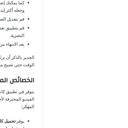
كما يمكنك إضا
وجعله أكثر إبدا
قم بتعديل الص
قم بتطبيق تعد
البصرية
.
بعد الانتهاء م
الجدير بالذكر أن
برن
الوقت حتى تصبح ملم
الخصائص
الم
يتوفر في تطبيق
كاب
الفيديو المحترفة لأ
المهكر
:
يوفر
تحميل
كا