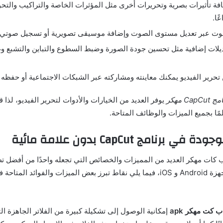
فة تأثيرات بصرية وتحريرات أخرى مثل المؤثرات الخاصة والتراكيب والتحولا
عًا
.
وت عبر تعديل مستوى الصوت وإضافة موسيقى تصويرية أو تسجيل صوتي إذ
يلات إضافية مثل تحسين جودة الصورة وضبط السطوع والتباين والتشبع وغ
ن تحرير الفيديو يمكنك معاينته ومشاركته عبر الشبكات الاجتماعية أو حفظ
امج
CapCut مهكر
يوفر العديد من الخيارات والأدوات لتحرير الفيديو، لذا
ًا بجميع الميزات والوظائف المتاحة
.
وجودة
في
برنامج
CapCut بدون علامة مائية
 كات
مهكر العديد من المميزات والخصائص التي تجعله واحدًا من أفضل ت
جهزة
Android
و
iOS
، فيما يلي نقاط تبرز بعض الميزات والفوائد المتاحة 
ب
كت
مهكر
apk
إمكانية الوصول إلى تشكيلة كبيرة من الفلاتر الجاهزة ا