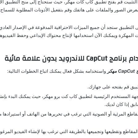
التثبيت قم بفتح تطبيق
كاب كات
مهكر، حيث ستحتاج إلى منح التطبيق الأ
رض الصور والملفات على هاتفك وقم بتفعيل الأذونات المطلوبة للسماح 
ى التطبيق ستجد أن جميع الميزات الاحترافية المدفوعة في الإصدار العادي 
المهكرة ويمكنك الآن استخدامها لإنتاج محتواك الإبداعي وحفظ الفيديوها
ام
برنامج
CapCut للاندرويد بدون علامة مائية
CapCut مهكر
واستخدامه بشكل فعال يمكنك اتباع الخطوات التالية
:
طبيق قم بفتحه على جهازك
.
هة المستخدم الرئيسية لتطبيق
كاب كت برو مهكر
، حيث يمكنك البدء بإنش
ق إذا كان لديك
.
قاطع المرئية أو الصوتية التي ترغب في تحريرها من الهاتف أو استيرادها 
لمقاطع وتقطيعها وتجميعها بالطريقة التي ترغب بها لإنشاء الفيديو المرغ