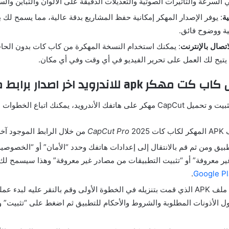
السرعة والتأثيرات الصوتية والتعديلات الدقيقة على الألوان والتباين وال
ة
:
يوفر الإصدار المهكر إمكانية حفظ المشاريع بدقة عالية، مما يسمح لك ب
ية ووضوح فائق
.
تصال بالإنترنت
:
يمكنك استخدام النسخة المهكرة من كاب كات بدون الحاج
ا يتيح لك العمل على تحرير الفيديو في أي وقت وفي أي مكان
.
كاب
كت
مهكر
apk للاندرويد اخر اصدار برابط مباشر
تثبيت و تحميل
CapCut
مهكر على هاتفك الأندرويد، يمكنك اتباع الخطوات الت
APK
المهكر لكاب كات
2025
CapCut Pro
من خلال الرابط الموجود آخر
طبيق ومن ثم قم بالانتقال إلى إعدادات هاتفك وحدد
“
الأمان
”
أو
“
الخصوصية
ير معروفة
”
أو
“
تثبيت التطبيقات من مصادر غير معروفة
”
وهذا سيسمح لك ب
.
 ملف
APK
الذي قمت بتنزيله في الخطوة الأولى وقم بالنقر عليه لبدء عملي
 الأذونات المطلوبة والشروط والأحكام للتطبيق ثم اضغط على
“
تثبيت
”
و