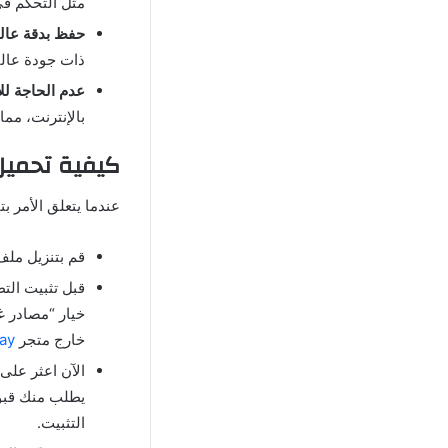
مثل التحكم في 
حفظ بدقة عالي
ذات جودة عال
عدم الحاجة للا
بالإنترنت، مم
كيفية
تحميل
عندما يتعلق الأمر ب
قم بتنزيل ملف
قبل تثبيت الت
خيار
“
مصادر غ
خارج متجر
Google Play
الآن اعثر على
يطلب منك قبول
التثبيت
.