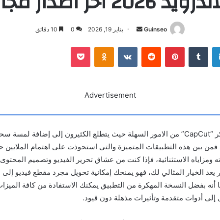
رويد 2026 اخر اصدار مجانا
أرسل
Guinseo
يناير 19, 2026
0
10 دقائق
بريدا
لينكدإن
بينتيريست
بوكيت
Odnoklassniki
إلكترونيا
Advertisement
ر
“CapCut” من الامور السهلة حيث
يتطلع الكثيرون إلى إضافة لمسة سح
 فمن بين هذه التطبيقات المتميزة والتي استحوذت على اهتمام الملايين حو
 ومزاياه الاستثنائية، فإذا كنت من عشاق تحرير الفيديو وتصميم المحتوى
ر
يعد الخيار المثالي لك، فهو يمنحك إمكانية تحويل مجرد مقطع فيديو إل
 أنه بفضل النسخة المهكرة من التطبيق يمكنك الاستفادة من كافة الميزات
 إلى أدوات متقدمة وتأثيرات مذهلة دون قيود
.