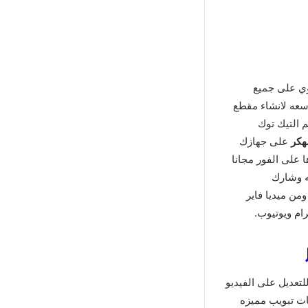
وي على جميع
اسعه لانشاء مقطع
م التيك توك
هكر
على جهازك
ا على الفور مجانا
 وشارك
ومن ميديا فاير
ام ويوتيوب.
لتعديل على الفيديو
مات تبويب مميزه