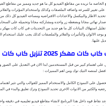
 الخاصه ما تريده من مقاطع الفيديو كل ما هو جديد ومميز من مقاطع الفيد
على تغيير للسرعه واضافه الملصقات وكذلك واستخدام المؤثرات والفلاتر 
تحديد الاطار والبيكسل والاعدادات الافتراضيه ومساحه الفيديو كل ذلك من
دار نهائي مجانا وبضغطه زر واحده ومشاركته مجانا وتحميله على السحاب
قليل استهلاك البيانات كل ما هو جديد من التحديثات في كاب كات مهكر ي
و يوجد الالوان والتأثيرات والفلاتر والملصقات كذلك يجب عليك استخدام 
يل عليها.
كات مهكر 2025 تنزيل كاب كات
لى اهتمام كبير من قبل المستخدمين ابدا الان في التعديل على الصور و
لافضل لمنصه التيك توك ومن اهم المميزات :
صول على النموذج الكامل والاستخدام المميز للقوالب والتي تثير اهتمام
رجعيه والكثير من الادوات الاخرى تحديد النموذج وترك تعليق والبدء في المت
 نقاط قوه داخل هذا البرنامج لانشاء مقاطع فيديو تعليميه في دقيقه واحد