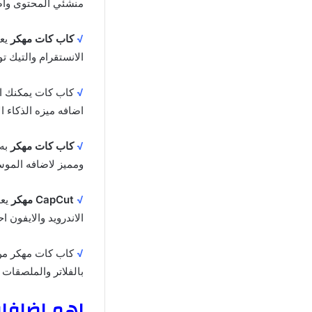
منشئي المحتوى واضاف
√
كاب كات مهكر
يعد
الانستقرام والتيك ت
√
كاب كات يمكنك ال
اضافه ميزه الذكاء ا
√
كاب كات
مهكر
به 
ومميز لاضافه الموسي
√
CapCut مهكر
يعد
الاندرويد والايفون 
√
كاب كات مهكر من ا
بالفلاتر والملصقات ا