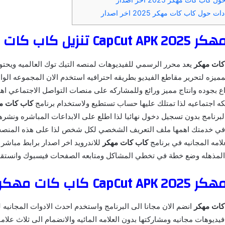
حول كاب كات مهكر 2025 اخر اصدار
C تنزيل كاب كات
كات مهكر
يعد محرر الرسمي للفيديوهات لمنصه التيك توك العالميه ويحت
لمميزه لتحرير مقاطع الفيديو بطريقه احترافيه استخدم الان المجموعه الو
اع بجوده وانتاج مميز ورائع وللمشاركه على منصات التواصل الاجتماعي اه
كه اجتماعيه لذا تمتلك عليها حساب تستطيع ولاستخدام برنامج
كاب كات م
لبرنامج بدون تسجيل دخول نهائيا لذا اطلع على الابداعات المباشره ونشره
 خدمتك اهمها ملف التعريف الشخصي لكل شخص لذا على هذه المنصه
لامه المجانيه في برنامج
كاب كات مهكر
للاندرويد اخر اصدار برابط مباشر 
 المذهله وضع خطة في تخطي المشاكل ومتابعه الصفحات فيسبوك وانستقر
C كاب كات مهكر
كات مهكر
انضم الان مجانا الى البرنامج واستخدم احدث الادوات المجانيه ل
يديوهات مجانيه ومشاركتها بدون العلامه المائيه والانضمام الى ثلاث علا