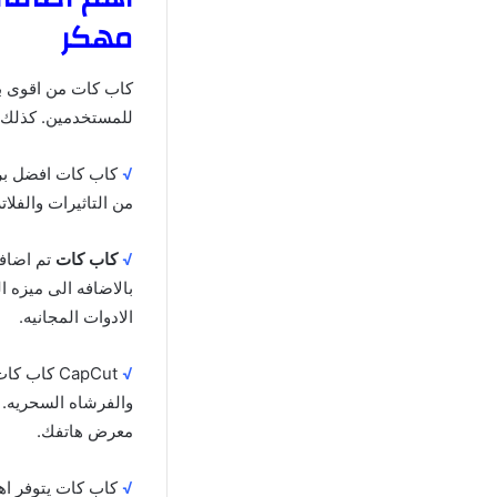
مهكر
كاب كات من اقوى برا
للمستخدمين. كذلك م
√
كاب كات افضل برنا
من التاثيرات والفلا
√
كاب كات
تم اضافه
بالاضافه الى ميزه ا
الادوات المجانيه.
√
CapCut كا
والفرشاه السحريه. 
معرض هاتفك.
√
كاب كات يتوفر اهم