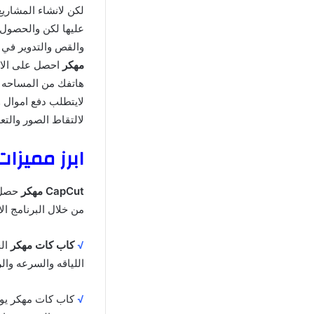
لكن لانشاء المشاريع
عليها لكن والحصول 
والقص والتدوير في 
مهكر
احصل على الاص
هاتفك من المساحه ت
لايتطلب دفع اموال 
لالتقاط الصور والتعد
ابرز مميزات كاب 
CapCut مهكر
حصل ع
من خلال البرنامج ا
√
كاب كات مهكر
الح
اللياقه والسرعه وال
√
كاب كات مهكر يوجد