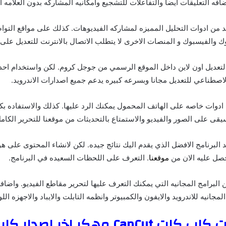
ه التعليقات ايضا والتفاعلات للتشجيع وامكانيه المشاركه بدون العلامه ال
 من ادوات التحليل المميزه لمشاركه الفيديوهات. كذلك على مواقع التوا
وك والفيسبوك و المنصات الاخرى لا يتطلب الاتصال بالانترنت للتعديل على 
تعديل اون لاين داخل الموقع الرسمي من جوجل كروم. لكن واستخدام احدث
لاصطناعي للتعديل مجانا وبسرعه كبيره يدعم جميع اصدارات الاندرويد.
ادوات خاصه على الهاتف المحمول يمكنك الرد عليها. كذلك والاستفاده بك
قى على الصور والفيديو والاستمتاع بالتحديثات من موقعنا للتحرير الكامل
 البرنامج الافضل الذي يقدم اليك نتائج جيده. لكن لانشاء المحتوى على 
احصل عليه الان من
موقعنا
. التعرف على اللحظات السعيده في البرنامج.
لبرامج المجانيه التي يمكنك التعرف عليها لتحرير مقاطع الفيديو. واضافه ا
لمجانيه للاندرويد والايفون والكمبيوتر وانظمه التابلت والايباد والاجهزه اللو
اهم اضافات كاب كات CapCut مهكر اخر اص