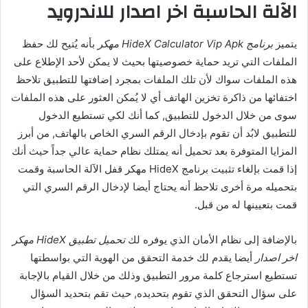
الآلة الحاسبة اخر اصدار للاندرويد
يتميز
برنامج HideX Calculator Vip Apk مهكر
بأنه يُتيح لك حفظ
الملفات التي تريد حماية خصوصيتها بحيث لا يمكن لأحد الإطلاع على
هذه الملفات سواك لأن تلك الملفات بمجرد إضافتها للتطبيق تلاحظ
اختفائها من ذاكرة تخزين الهاتف أي لا يُمكن العثور على هذه الملفات
سوى من خلال الدخول للتطبيق, كما أنك لكي تستطيع الدخول
للتطبيق لابُد أن تقوم بإدخال الرقم السري الخاص بالهاتف, من أبرز
المزايا المتوفرة بعد تحميل أنه يمتلك نظام حماية عالي جداً حيث أنك
إذا قمت بإلغاء تثبيت برنامج HideX مهكر قفل الآلة الحاسبة وقمت
بتحميله مرة أخرى تلاحظ أنه يحتاج أيضا لإدخال الرقم السري التي
قمت بتعيينها له من قبل.
بالإضافة إلى نظام الأمان الذي يوفره لك
تحميل تطبيق HideX مهكر
اخر اصدار
أيضا يقدم لك خدمة التحقق من الهوية التي بواسطتها
تستطيع استرجاع كلمة مرور التطبيق وذلك من خلال القيام بالإجابة
على سؤال التحقق الذي تقوم بتحديده, حيث تقم بتحديد السؤال