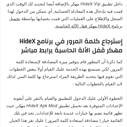
داخل تطبيق HideX Vip مهكر بالإضافة أيضا لتحديد لك الوقت الذي
قمت فيه بإدخال هذه المعادلة الحسابية, أي تتمكن من الدخول لهذا
السجل والإطلاع على العمليات التي قمت بحسابها بواسطة
تحميل
برنامج HideX مهكر قفل الآلة الحاسبة.
إسترجاع كلمة المرور في برنامج HideX
مهكر قفل الآلة الحاسبة برابط مباشر
كما ذكرنا أن المطور قام بتوفير ميزة المصادقة لإستعادة كلمة
المرور, لكي تستمتع بهذه الخدمة عليك القيام أولا ببعض الخطوات
التي تقوم فيها بتحديد الطريقة المراد استرجاع بها كلمة السر, لذلك
لابد القيام بالخطوات التالية :
الخطوة الأولى عليك الدخول للتطبيق والقيام بالنقر على أيقونة
الإعدادات المتوفرة بعد
تحميل تطبيق HideX Apk Mod مهكر
, حيث
تظهر قائمة تضم بها خيارات عديدة تابعة للإعدادات, تجد في تلك
القائمة خيار ( مصادقة استعادة كلمة المرور ) عليك نقر هذا الخيار,