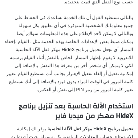
حسب نوع القفل الذي قمت بتحديده.
بالتالي نستطيع القول أن تلك الخدمة تساعدك في الحفاظ على
جميع معلوماتك الشخصية المتوفرة في أي تطبيق بكل سهولة
وبالتالي لا يمكن لأحد الإطلاع على هذه المعلومات سواك, أيضا
يمكنك ضبط بعض الإعدادات الخاصة بهذه الخدمة مثل : القيام بإخفاء
المسار أي تجعل تحميل برنامج HideX مهكر قفل الآلة الحاسبة
للاندرويد لا يقوم بإظهار المسار الخاص بالنقش أثناء القيام برسمه
لكي لا يتمكن أي شخص أخر من معرفة هذا النقش بالإضافة إلى
إمكانية تفعيل أو إلغاء تفعيل الإهتزاز بجانب أنك تستطيع القيام بتغيير
كلمة المرور في الوقت المراد بدون قيود بالإضافة إلى أنك تستطيع
تغيير كلمة المرور من رمز PIN إلى نقش أو العكس.
استخدام الآلة الحاسبة بعد تنزيل برنامج
HideX مهكر من ميديا فاير
تحميل برنامج HideX مهكر قفل الآلة الحاسبة
يوفر لك إمكانية
الاستمتاع بحساب المعادلات الرياضية بكل سهولة, حيث أن
تطبيق