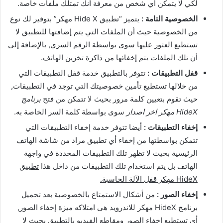
لكي لا يتمكن أي شخص من معرفة أنك تمتلك ملفات خاصة.
الخصوصية التامة :
يتميز “تطبيق Hide X مهكر” بتوفير لك نوع
من الخصوصية حيث أن الملفات التي يتم إضافتها للتطبيق لا
تستطيع العثور عليها سوى بواسطة الرقم السري, بالإضافة إلى
أن تلك الملفات يتم إخفائها من ذاكرة تخزين الهاتف.
قفل التطبيقات :
تتوفر بالتطبيق خدمة قفل التطبيقات التي
من خلالها تستطيع تأمين خصوصيتك التي توجد في التطبيقات,
حيث تقوم بتعيين كلمة مرور بحيث لا تتمكن من فتح
برنامج
HideX مهكر اخر اصدار
سوى بواسطة كلمة السر الخاصة به.
إخفاء التطبيقات :
أيضا تتوفر خدمة إخفاء التطبيقات التي
تتمكن بواسطتها من إخفاء أي تطبيق مراد من شاشة الهاتف
الرئيسية بحيث لا تظهر تلك التطبيقات المحددة في واجهة
الهاتف بل يتم استخدام تلك التطبيقات من داخل هذا
تطبيق
HideX مهكر قفل الآلة الحاسبة.
إخفاء الصور :
من أشكال الاستمتاع بالخصوصية بعد تحميل
برنامج HideX مهكر للاندرويد هى امتلاكه ميزة إخفاء الصور,
أي تستطيع إخفاء الصور ومقاطع الفيديو بالتطبيق بحيث لا