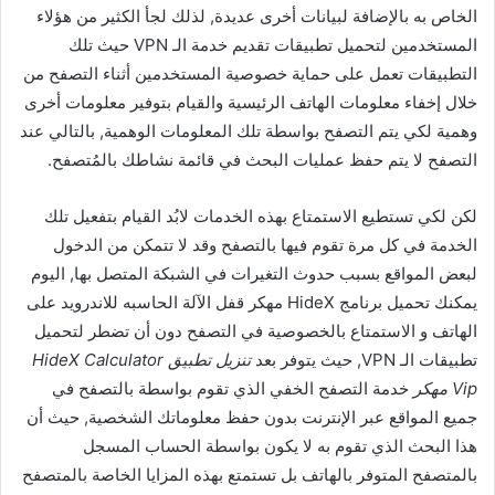
الخاص به بالإضافة لبيانات أخرى عديدة, لذلك لجأ الكثير من هؤلاء
المستخدمين لتحميل تطبيقات تقديم خدمة الـ VPN حيث تلك
التطبيقات تعمل على حماية خصوصية المستخدمين أثناء التصفح من
خلال إخفاء معلومات الهاتف الرئيسية والقيام بتوفير معلومات أخرى
وهمية لكي يتم التصفح بواسطة تلك المعلومات الوهمية, بالتالي عند
التصفح لا يتم حفظ عمليات البحث في قائمة نشاطك بالمُتصفح.
لكن لكي تستطيع الاستمتاع بهذه الخدمات لابُد القيام بتفعيل تلك
الخدمة في كل مرة تقوم فيها بالتصفح وقد لا تتمكن من الدخول
لبعض المواقع بسبب حدوث التغيرات في الشبكة المتصل بها, اليوم
يمكنك تحميل برنامج HideX مهكر قفل الآلة الحاسبه للاندرويد على
الهاتف و الاستمتاع بالخصوصية في التصفح دون أن تضطر لتحميل
تطبيقات الـ VPN, حيث يتوفر بعد
تنزيل تطبيق HideX Calculator
Vip مهكر
خدمة التصفح الخفي الذي تقوم بواسطة بالتصفح في
جميع المواقع عبر الإنترنت بدون حفظ معلوماتك الشخصية, حيث أن
هذا البحث الذي تقوم به لا يكون بواسطة الحساب المسجل
بالمتصفح المتوفر بالهاتف بل تستمتع بهذه المزايا الخاصة بالمتصفح