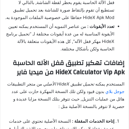
قفل الآلة الحاسبة يقوم بحظر لقطة الشاشة, بالتالي لا
تستطيع أن تقوم بإلتقاط صورة للشاشة بعد تحميل تطبيق
HideX Apk Mod حفاظا على خصوصية الملفات الموجودة به.
تعدد الأيقونات :
من عناصر التمويه أن المستخدم يمكنه تعيين
الأيقونة المناسبة له من عدة أيقونات مختلفة لـ “تحميل برنامج
HideX مهكر قفل الآله”, كل هذه الأيقونات متعلقة بالآلة
الحاسبة ولكن بأشكال مختلفة.
إضافات تهكير تطبيق قفل الآله الحاسبة
HideX Calculator Vip Apk من ميديا فاير
المستخدم يمكنه
تحميل تطبيق HideX الأصلي
من متجر التطبيقات
جوجل بلاي
بدون قيود ولكن تلك النسخة المهكرة حازت على عدد
هائل من عمليات التنزيل, حيث تتوفر بتلك النسخة مزايا عديدة و
حصرية لا تتوفر بالنسخة الأصلية مثل :
إتاحة الخدمات المقفلة :
النسخة الأصلية تحتوي على خدمات
عديدة مقفلة لا يمكن الاستمتاع بها سوى بعد الإشتراك أول في