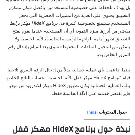
بل يهدف للحفاظ على خصوصية المستخدمين بأفضل شكل ممكن,
التطبيق يحتوي على العديد من المميزات الحصرية التي تجعل
المستخدم يستمتع بخصوصية كبيرة في
برنامج HideX مهكر برابط
مباشر
من أبرزها ميزة التموية أي أن المستخدم عندما يقوم بفتح
التطبيق تظهر أمامه الواجهة الرئيسية الخاصة بالآلة الحاسبة ولا
يتمكن من الدخول للملفات المحفوظة سوى بعد القيام بإدخال رقم
المرور الخاص بك.
بينما إذا قمت بأي عملية حسابية بدلاً من إدخال الرقم السري تلاحظ
قيام “برنامج HideX مهكر قفل الآلة الحاسبة” بحساب الناتج الخاص
بتلك العملية الحسابية وكأن تطبيق HideX مهكر للاندرويد من ميديا
فاير تقتصر خدمته على الآلة الحاسبة فقط.
جدول المحتويات
]
hide
[
نبذة حول برنامج HideX مهكر قفل