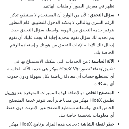
تظهر في معرض الصور أو ملفات الهاتف.
سؤال التحقق :
لأن من الوارد أن المستخدم لا يستطيع تذكر
الرقم السري وبالتالي لا يمكنه الدخول للتطبيق, قام المطور
بتوفير خدمة التحقق من الهوية بواسطة سؤال التحقق حيث
يتم تحديد لك سؤال تقوم بتحديد إجابة له يجب عليك أن تقوم
إدخال تلك الإجابة لإثبات التحقق من هويتك و إستعادة الرقم
الخاصة بك.
الآلة الحاسبة :
من الخدمات التي يمكنك الاستمتاع بها في
تطبيق إخفاء الصور HideX Vip مهكر
هى خدمة الآلة الحاسبة
أي تستطيع حساب أي معادلة رياضية بكل سهولة ودون حدوث
أي مشكلات.
المتصفح الخاص :
بالإضافة لهذه المميزات المتوفرة بعد
تحميل
تطبيق HideX مهكر من ميديا فاير
أيضا تتوفر خدمة المتصفح
الخاص الذي بواسطته تستطيع التصفح عبر الإنترنت دون حفظ
أي معلومات شخصية خاصة بك.
حظر لقطة الشاشة :
بجانب هذه المزايا برنامج HideX مهكر