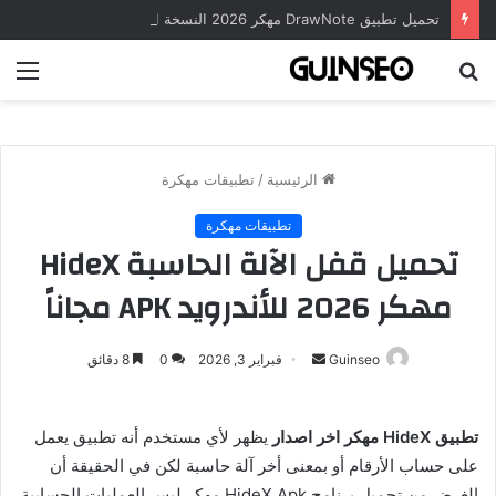
تحميل تطبيق DrawNote مهكر 2026 النسخة المدفوعة للأندرويد مجاناً
بحث
الق
عن
الرئيسية
/
تطبيقات مهكرة
تطبيقات مهكرة
تحميل قفل الآلة الحاسبة HideX
مهكر 2026 للأندرويد APK مجاناً
أرسل
Guinseo
فبراير 3, 2026
0
8 دقائق
بريدا
إلكترونيا
تطبيق HideX مهكر اخر اصدار
يظهر لأي مستخدم أنه تطبيق يعمل
على حساب الأرقام أو بمعنى أخر آلة حاسبة لكن في الحقيقة أن
الغرض من تحميل برنامج HideX Apk مهكر ليس العمليات الحسابية