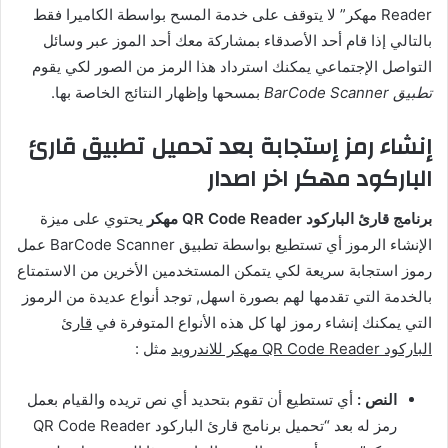
Reader مهكر” لا يتوقف على خدمة المسح بواسطة الكاميرا فقط
بالتالي إذا قام أحد الأصدقاء بمشاركة معك أحد الموز عبر وسائل
التواصل الإجتماعي يمكنك استرداد هذا الرمز من الصور لكي يقوم
تطبيق BarCode Scanner
بمسحها وإظهار النتائج الخاصة بها.
إنشاء رمز إستجابة بعد تحميل تطبيق قارئ
الباركود مهكر اخر اصدار
برنامج قارئ الباركود QR Code Reader مهكر
يحتوي على ميزة
الإنشاء الرموز أي تستطيع بواسطة تطبيق BarCode Scanner عمل
رموز استجابة سريعة لكي يتمكن المستخدمين الأخرين من الاستمتاع
بالخدمة التي تقدمها لهم بصورة اسهل, توجد أنواع عديدة من الرموز
التي يمكنك إنشاء رموز لها كل هذه الأنواع المتوفرة في
قارئ
الباركود QR Code Reader مهكر للاندرويد
مثل :
النص :
أي تستطيع أن تقوم بتحديد أي نص تريده والقيام بعمل
رمز له بعد “تحميل برنامج قارئ الباركود QR Code Reader