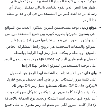
مهكر” بحيث أن نتيجة المسح الخاصة بهذا الرمز تعمل على
إظهار هذا النص الذي تقوم بكتابته, بالتالي يمكنك إرسال أي
رسالة مرادة لعدد كبير من المستخدمين في آن واحد بواسطة
هذا الرمز.
موقع ويب :
يوجد مستخدمين كثيرين يملكون العديد من المواقع
التي يسعون لشهرتها بصورة كبيرة بين جميع المستخدمين, من
أبرز وأشهر الصور التي يتم استخدامها في زيادة شهرة تلك
المواقع والملفات الشخصية هي ترويج رابط المشاركة الخاص
بالموقع أو بالملف, يمكنك عمل رمز لهذا الرابط بواسطة
تحميل برنامج قارئ الباركود QR Code مهكر بحيث يعمل الرمز
على توجيه المستخدمين للموقع الخاص بهذا الرابط.
واي فاي :
من الاستخدامات الشائعة لهذا الرمز هو الحصول
على كلمة مرور لشبكات الواي فاي, أيضا
تحميل برنامج قارئ
الباركود QR Code
يجعلك تستطيع عمل رمز QR يوفر لك
إمكانية مشاركة كلمة مرور أي شبكة مرادة بكل سهولة, حيث
أنك تقوم فيها بتحديد اسم الشبكة وتحديد نوع الحماية بالإضافة
لإدخال كلمة المرور لكي يتم تقدم لك رمز يحتوي به على جميع