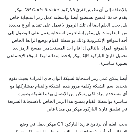
بالإضافة إلى أن
تطبيق قارئ الباركود QR Code Reader مهكر
يقدم خدمة المسح تستطيع أيضا بواسطته عمل رمز استجابة خاص
بك, يجب العلم أيضا أن تلك الرموز لا تعمل على تقديم أنواع محددة
من المعلومات بل يمكن إنشاء رمز استجابة يعمل على الوصول إلى
أحد المواقع الإلكترونية وذلك بواسطة القيام بوضع الرابط الخاص
بالموقع المراد, بالتالي إذا قام أحد المستخدمين بمسح الرمز بعد
تحميل قارئ الباركود QR مهكر يلاحظ إنتقاله لهذا الموقع الإجتماعي
بصورة مباشرة.
أيضا يمكن عمل رمز استجابة لشبكة الواي فاي المرادة بحيث تقوم
بتحديد اسم الشبكة وكلمة مرور هذه الشبكة والقيام بمشاركتها مع
أي مستخدم مراد لكي يتمكن من الإتصال بهذه الشبكة بصورة
مباشرة بواسطة القيام بمسح هذا الرمز الخاص بالاستجابة السريعة
في تطبيق قارئ الباركود مهكر من ميديا فاير.
يجب العلم أن برنامج قارئ الباركود QR مهكر يعمل في وضع
الاوفلاين أي أنك لا تحتاج لتوفير الإنترنت على الهاتف لكي تتمكن من