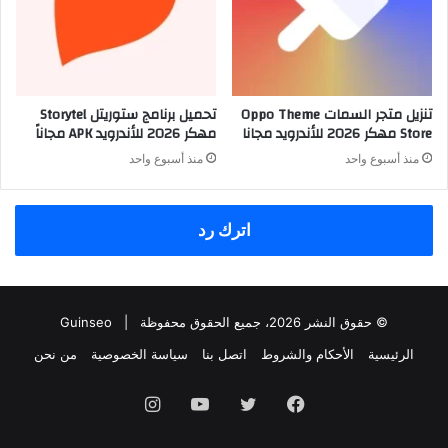
تنزيل متجر السمات Oppo Theme
تحميل برنامج ستوريتل Storytel
Store مهكر 2026 للأندرويد مجانا
مهكر 2026 للأندرويد APK مجاناً
منذ أسبوع واحد
منذ أسبوع واحد
اترك رد
© حقوق النشر 2026، جميع الحقوق محفوظة |
Guinseo
الرئيسية
الأحكام والشروط
اتصل بنا
سياسة الخصوصية
من نحن
فيسبوك
تويتر
يوتيوب
انستقرام