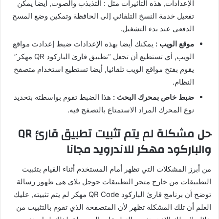
الإعدادات, هذه التأثيرات مثل : التذبذب والصوت, أيضا يمكن
تفعيل خدمة النسخ التلقائي إلى الحافظة وتمكين وضع المسح
الدفعي عند بدء التشغيل.
موقع الويب :
يمكنك أيضا بهذه الإعدادات ضبط إعدادت مواقع
الويب, أي تستطيع أن تجعل “تطبيق قارئ الباركود QR مهكر”
يقوم بفتح مواقع الويب تلقائيا, أيضا تستطيع استخدام متصفح
النظام.
ضبط خاص بمحرك البحث :
هذا الضبط تقوم بواسطته بتحديد
نوع المحرك المراد الاستمتاع بالتصفح فيه.
حل مشكلة لم يتم تثبيت تطبيق قارئ QR
والباركود مهكر للاندرويد مجانا
من أبرز المشكلات التي تظهر أمام المستخدم أثناء القيام بتثبيت
التطبيقات من خارج متجر التطبيقات جوجل بلاي هى ظهور رسالة
توضح أن برنامج قارئ الباركود QR Code مهكر لم يتم تثبيته, عليك
العلم أن تلك المشكلة تظهر لأن المتصفحة الذي تقوم بالتثبيت من