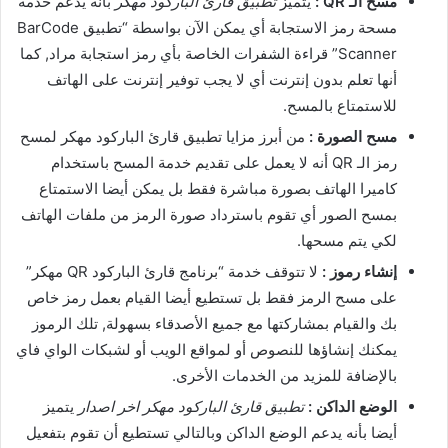
مسح الـ QR :
يتميز
تطبيق قارئ الباركود مهكر
بأنه يدعم خدمة
مسحة رمز الاستجابة أي يمكن الآن بواسطة “تطبيق BarCode
Scanner” قراءة الشفرات الخاصة بأي رمز استجابة مراد, كما
أنها تعلم بدون إنترنت أي لا يجب توفير إنترنت على الهاتف
للاستمتاع بالمسح.
مسح الصورة :
من أبرز مزايا تطبيق قارئ الباركود مهكر لمسح
رمز الـ QR أنه لا يعمل على تقديم خدمة المسح باستخدام
كاميرا الهاتف بصورة مباشرة فقط بل يمكن أيضا الاستمتاع
بمسح الصور أي تقوم باسترداد صورة الرمز من ملفات الهاتف
لكي يتم مسحها.
إنشاء رموز :
لا تتوقف خدمة “برنامج قارئ الباركود QR مهكر”
على مسح الرمز فقط بل تستطيع أيضا القيام بعمل رمز خاص
بك والقيام بمشاركتها مع جميع الأصدقاء بسهولة, تلك الرموز
يمكنك إنشاؤها للنصوص أو لمواقع الويب أو لشبكات الواي فاي
بالإضافة للمزيد من الخدمات الأخرى.
الوضع الداكن :
تطبيق قارئ الباركود مهكر اخر اصدار
يتميز
أيضا بأنه يدعم الوضع الداكن وبالتالي تستطيع أن تقوم بتفعيل