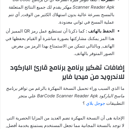
Scanner Reader Apk مهكر
يقدم لك جميع النتائج المتعلقة
بالمسح بسرعة عالية بدون استهلاك الكثير من الوقت, أي تتم
عملية المسح في ثواني معدودة.
الحفظ بالهاتف :
كما ذكرنا أن تستطيع عمل رمز QR المميز أن
هذا المز يمكنك مشاركتها بصورة مباشرة أو القيام بحفظها في
الهاتف, وبالتالي تتمكن من الاستمتاع بهذا الرمز من معرض
الصور المتوفر بالهاتف.
إضافات تهكير برنامج برنامج قارئ الباركود
للاندرويد من ميديا فاير
ما الذي السبب وراء تحميل النسخة المهكرة بالرغم من توافر
برنامج
ماسح الباركود BarCode Scanner Reader Apk
علي متجر
التطبيقات
جوجل بلاي
؟
الإجابة هى أن النسخة المهكرة تضم العديد من المزايا الحصرية التي
لا توجد بالنسخة المجانية مما تجعل المستخدم يستمتع بخدمة أفضل,