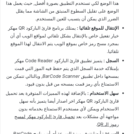
هذا الوضع لكي تستخدم التطبيق بصورة أفضل, حيث يعمل هذا
الوضع على تقليل السطوع المنبثق من الشاشة مما يقلل
الضرر الذي يمكن أن يتسبب للعين المستخدم.
الإنتقال للموقع تلقائيا :
يمتلك برنامج قارئ الباركود QR مهكر
خيار تفعيل خاص بالإنتقال بشكل تلقائي لمواقع الويب أي أن
بمجرد مسح رمز خاص بموقع الويب يتم الانتقال لهذا الموقع
تلقائيا.
السجل :
يتميز تطبيق قارئ الباركود Code Reader مهكر
بإمتلاكه خدمة السجل الذي يتم حفظ فيه الموز التي قمت
بمسحها داخل
تطبيق BarCode Scanner
, وبالتالي تتمكن من
الاستمتاع بأي رمز قمت بمسحه من قبل بدون قيود.
سهل الاستخدام :
بالإضافة لهذه المميزات المتوفرة بعد تحميل
قارئ الباركود QR مهكر اخر اصدار أيضا يتميز بأنه سهل
الاستخدام ويمكن لأي مستخدم الاستمتاع بخدماته بدون
مواجهة أي مشكلات بعد
تحميل قارئ الباركود مهكر لمسح
رموز الـ QR
.
السرعة :
أيضا تتوفر ميزة السرعة أي أن
برنامج BarCode