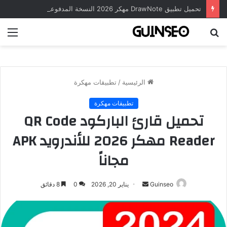
تحميل تطبيق DrawNote مهكر 2026 النسخة المدفوعة للأندرويد مجاناً
بحث
الق
عن
الرئيسية
/
تطبيقات مهكرة
تطبيقات مهكرة
تحميل قارئ الباركود QR Code
Reader مهكر 2026 للأندرويد APK
مجاناً
أرسل
Guinseo
يناير 20, 2026
0
8 دقائق
بريدا
إلكترونيا