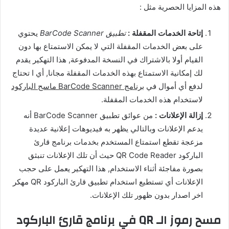
هذه المزايا الحصرية مثل :
إتاحة الخدمات المقفلة :
تطبيق BarCode Scanner
يحتوي
على بعض الخدمات المقفلة التي لا يمكن الاستمتاع بها دون
القيام أولا بالاشتراك في النسخة المدفوعة, هذا التهكير يقدم
لك إمكانية الاستمتاع بهذه الخدمات المقفلة مجانا, أي ا تحتاج
لدفع أي أموال في
برنامج BarCode Scanner ماسح الباركود
لاستخدام هذه الخدمات المقفلة.
إزالة الإعلانات :
من عوائق تطبيق BarCode Scanner أنه
يدعم الإعلانات وبالتالي يظهر به فيديوهات إعلانية عديدة
مزعجة تقطع استمتاع المستخدم بخدمات برنامج قارئ
الباركود QR Code Reader حيث أن تلك الإعلانات تنبثق
بصورة مفاجئة أثناء الاستخدام, هذا التهكير يعمل على حجب
الإعلانات أي تستطيع استخدام تطبيق قارئ الباركود QR مهكر
اخر اصدار بدون ظهور تلك الإعلانات.
مسح رموز الـ QR في برنامج قارئ الباركود