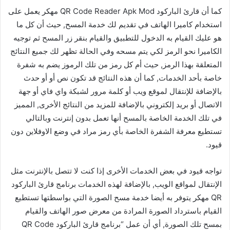
كما أن قارئ الباركود QR Code Reader Apk Mod مهكر يعمل على
استخدام كاميرا الهاتف في تقديم لك خدمة المسح, حيث أن كل ما
هو عليك القيام به الدخول للتطبيق والقيام بنقر زر المسح ثم توجيه
الكاميرا نحو الرمز لكي يتم مسحه وفي الحالة تظهر لك جميع النتائج
المتعلقة بهذا الرمز, حيث أم كل رمز من تلك الرموز يضم به شفرة
خاصة بأحد الخدمات, كما أن هذه النتائج قد تكون نص أو أو حدث
بالإضافة للإنتقال لموقع ويب أو كلمة مرور لشبكة واي فاي أو جهة
الاتصال أو بريد إلكتروني بالإضافة للمزيد من النتائج الأخرى, المميز
في تلك الخدمة الخاصة بالمسح أنها تعمل بدون إنترنت وبالتالي
تستطيع معرفة الشفرة الخاصة بأي رمز مراد في وضع الاوفلاين دون
قيود.
تواجه قيود في بعض الخدمات الأخرى إذا كنت لا تتصل بالإنترنت مثل
الإنتقال لمواقع الويب, بالإضافة لهذه الخدمات برنامج قارئ الباركود
QR مهكر يتوفر به أيضا خدمة مسح الصورة التي بواسطتها تستطيع
القيام باسترداد الصورة المرادة من معرض صور الهاتف والقيام
بمسح تلك الصورة, أي أن عمل “برنامج قارئ الباركود QR Code