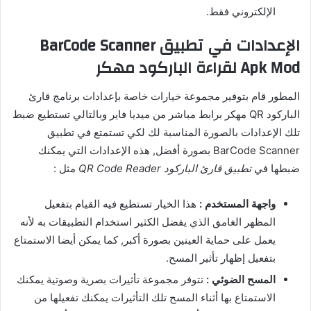
الإلكتروني فقط.
الإعدادات في تطبيق BarCode Scanner
Apk Mod لقراءة الباركود مهكر
المطور قام بتوفير مجموعة خيارات خاصة بإعدادات برنامج قارئ
الباركود QR مهكر برابط مباشر من ميديا فاير وبالتالي تستطيع ضبط
تلك الإعدادات بالصورة المناسبة لك لكي تستمتع في تطبيق
BarCode Scanner بصورة أفضل, هذه الإعدادات التي يمكنك
ضبطها في
تطبيق قارئ الباركود QR Code Reader
مثل :
واجهة المستخدم :
هذا الخيار تستطيع فيه القيام بتفعيل
المظهر الغامق الذي يفضل الكثير استخدام التطبيقات به لأنه
يعمل على حماية العينين بصورة أكبر, كما يمكن أيضا الاستمتاع
بتفعيل إظهار تأثير المسح.
المسح الضوئي :
تتوفر مجموعة تأثيرات بصرية وصوتية يمكنك
الاستمتاع بها أثناء المسح تلك التأثيرات يمكنك تفعيلها من