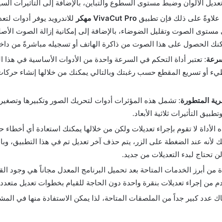
عديل الألوان وضبط مستوى السطوع والتباين، بالإضافة إلى التأثيرات السين
 علاوةً على ذلك فإن تطبيق
VivaCut Pro مهكر
للاندرويد يوفر أدوات لتع
مستوى الصوت وتقليل الضوضاء، بالإضافة إلى إمكانية إزالة الصوت الأصل
ك الحصول على هذا الصوت من ذاكرة الهاتف أو تسجيله مباشرةً من داخل
سرعة
: تعتبر أداة التحكم في السرعة واحدة من الأدوات الأساسية في هذا ال
طيء أو تسريع المقطع حسب رغبتك وبالتالي يمكنك من خلالها إنشاء حركا
رية المتطورة
: تشمل هذه المؤثرات أدوات لتحريك الصور وتكبيرها وتصغيره
طبيق التأثيرات ثلاثية الأبعاد.
ه الأداة لا تقوم بإجراء تعديلات ولكن من خلالها يمكنك استعادة أي أخطاء ح
ك لأنه عند الضغطة على الزر، يتم حذف آخر تعديل تم في هذا التطبيق، وبال
ن تحتاج لبدء التعديلات من جديد.
ة من أبرز الخدمات المتاحة بعد تحميل البرنامج المعدل مجاناً هي وجود الق
 من إجراء تعديلات بنقرة واحدة دون الحاجة للقيام بخطوات تعديل متعددة
اك عدد كبير جداً من الملصقات المتاحة، لذا يمكن الاستفادة منها في المشا