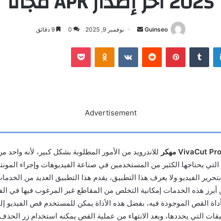
2025 أخر إصدار APK مجاناً
أرسل
Guinseo
نوفمبر 9, 2025
0
9 دقائق
بريدا
لينكدإن
بينتيريست
بوكيت
Odnoklassniki
إلكترونيا
Advertisement
VivaCut Pr مهكر
للاندرويد من الأمور المطلوبة بشكل كبير، لأنه واحد 
 التي يحتاجها الكثير من المستخدمين في صناعة الفيديوهات وإجراء المونتاج
تحرير الفيديو ولا يعرف هذا التطبيق، يقدم هذا التطبيق العديد من الخدمات
ن أبرز هذه الخدمات إمكانية التخلص من المقاطع غير المرغوب فيها في ال
داة القص الموجودة فيه، بفضل هذه الأداة يمكن للمستخدم قص الفيديو إل
يقات التي يحددها، وبعد الانتهاء من عملية القص يمكنه استخدام زر الحذف 