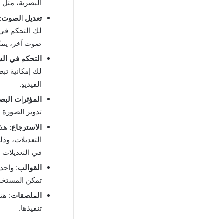
البصرية، مثل ت
تعديل الصوت
:
لك التحكم في 
صوت آخر، يمكن
التحكم في ال
لك إمكانية تب
الفيديو.
المؤثرات البص
تدوير الصورة وت
الاسترجاع
: هذ
التعديلات، وذل
في التعديلات ل
القوالب
: واحد
تمكن المستخدم
الملصقات
: هن
تنفيذها.