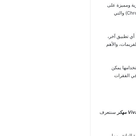
ية ومميزة على
الفيديو، كما يوفر التطبيق بدون علامة مائية أداة فريدة تعرف بأداة الكروما الخضراء (Chroma Key) والتي
أي تطبيق آخر،
فريمات، والأهم
تخدامها يمكن
في الفقرات
مهكر
سنتعرف
ة الهاتف مما