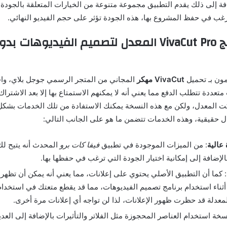
افة إلى ذلك يقدم التطبيق مجموعة متنوعة من الخيارات المتعلقة بالجودة م
رغب في حفظ المشروع بها، هذه الجودة تؤثر على حجم الفيديو النهائي.
إضافات برنامج VivaCut Pro المعدل لتصميم الفيديوها
ون بـ تحميل
VivaCut مهكر
المجاني من المتجر الرسمي جوجل بلاي، وا
تعددة تتطلب الدفع مما يعني أنه لا يمكنهم الاستمتاع بها إلا بعد الاشترا
ت المعدل، ولكن مع هذه النسخة يمكنك الاستفادة من تلك الخدمات بشك
ال حقيقية، وهذه الخدمات تتضمن ما هو على الجانب التالي:
عالية
: من الميزات الموجودة في تطبيق
فيفا كات برو
المحدث أنه يتيح ل
الإضافة إلى إمكانية اختيار الجودة التي ترغب في حفظها بها.
: كما أن التطبيق الأصلي يحتوي على إعلانات، مما يعني أنه يمكن أن تظهر 
ناء استخدام برنامج تصميم الفيديوهات، مما قد يقطع متعتك في استخدام 
معدلة قد حظرت ظهور الإعلانات، لذا لن تواجه أي إعلانات مرة أخرى.
خة استخدام العناصر المحجوزة مثل الفلاتر والتأثيرات بالإضافة إلى العدي