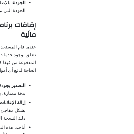
الجودة
: بالإض
الجودة التي ت
مائية
عندما قام المستخدم
تتعلق بوجود خدمات م
المدفوعة من فيفا ك
الحاجة لدفع أي أمو
التصدير بجودة 
بدقة ممتازة، ب
إزالة الإعلانات
بشكل مفاجئ أث
ذلك النسخة ال
أتاحت هذه النس