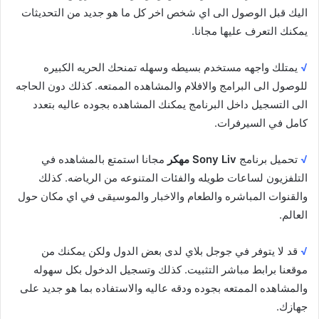
اليك قبل الوصول الى اي شخص اخر كل ما هو جديد من التحديثات
يمكنك التعرف عليها مجانا.
√
يمتلك واجهه مستخدم بسيطه وسهله تمنحك الحريه الكبيره
للوصول الى البرامج والافلام والمشاهده الممتعه. كذلك دون الحاجه
الى التسجيل داخل البرنامج يمكنك المشاهده بجوده عاليه بتعدد
كامل في السيرفرات.
√
تحميل برنامج
Sony Liv مهكر
مجانا استمتع بالمشاهده في
التلفزيون لساعات طويله والفئات المتنوعه من الرياضه. كذلك
والقنوات المباشره والطعام والاخبار والموسيقى في اي مكان حول
العالم.
√
قد لا يتوفر في جوجل بلاي لدى بعض الدول ولكن يمكنك من
موقعنا برابط مباشر التثبيت. كذلك وتسجيل الدخول بكل سهوله
والمشاهده الممتعه بجوده ودقه عاليه والاستفاده بما هو جديد على
جهازك.