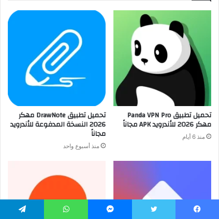
تحميل تطبيق Panda VPN Pro
تحميل تطبيق DrawNote مهكر
مهكر 2026 للأندرويد APK مجاناً
2026 النسخة المدفوعة للأندرويد
مجاناً
منذ 6 أيام
منذ أسبوع واحد
يسبوك
تويتر
ماسنجر
واتساب
تيلقرام