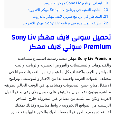
19.
اهداف برنامج Sony Liv مهكر للاندرويد
20.
الناحيه التقنيه في برنامج Sony Liv مهكر للاندرويد
21.
المخاطر في برنامج سوني لايف مهكر للاندرويد
22.
طريقه المشاهده في برنامج Sony Liv مهكر للاندرويد
تحميل سوني لايف مهكر Sony Liv
Premium سوني لايف مهكر
Sony Liv Premium
مهكر
منصه رسميه استمتاع بمشاهده
والفيديوهات والمسلسلات والعروض الحصريه والرياضه والبث
المباشر واللايف واكتشاف كل ما هو جديد من التحديثات مجانا في
مختلف القنوات العربيه واجنبيه لذا من الاخبار والموسيقى وبرامج
الاطفال متابع جميع المحتويات ومشاهدتها في الوقت الحالي بطريقه
مباشره وبدون دفع اموال ولا يتوفر على جوجل بلاي وفي بعض الدول
العربيه ولكن يتم تثبيته من مصادر غير المعروفه خارج المتاجر
الرسميه من المواقع الالكترونيه بروابط مباشره وكذلك يمكنك
الاستفاده بجميع العروض المفضله لديك والعثور عليها بضغطه زر