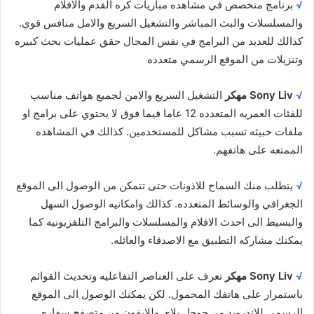
√
برنامج متخصص في مشاهده مباريات كره القدم والافلام
والمسلسلات والبث المباشر والتشغيل السريع والامل منافس قوي.
كذالك للعديد من البرامج في نفس المجال حقق عمليات بحث كبيره
وتنزيلات من الموقع الرسمي متعدده
√
Sony Liv مهكر
التشغيل السريع والامن لجميع هواتف مناسب
للفئات العمريه المتعدده 12 عاما فيما فوق لا يحتوي على برامج او
ملفات خبيثه تسبب مشاكل للمستخدمين. كذالك في المشاهده
الممتعه على هاتفهم.
√
يتطلب منك السماح للاذونات حتى تتمكن من الوصول الى الموقع
الجغرافي والوسائط المتعدده. كذالك وامكانيه الوصول السهل
والبسيط الى احدث الافلام والمسلسلات والبرامج التلفزيونيه كما
يمكنك مشاركه التطبيق مع الاصدقاء والعائله.
√
Sony Liv مهكر
تعرف على العناصر التفاعليه وتحديث القوائم
باستمرار على هاتفك المحمول. لكن يمكنك الوصول الى الموقع
الرسمي للاندرويد من جوجل بلاي وللايفون من متصفح سفاري