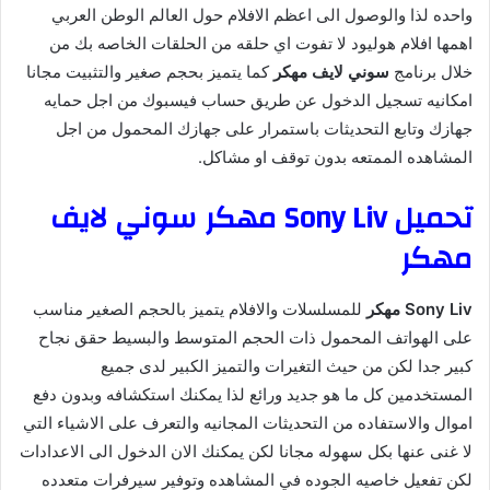
واحده لذا والوصول الى اعظم الافلام حول العالم الوطن العربي
اهمها افلام هوليود لا تفوت اي حلقه من الحلقات الخاصه بك من
خلال برنامج
سوني لايف مهكر
كما يتميز بحجم صغير والتثبيت مجانا
امكانيه تسجيل الدخول عن طريق حساب فيسبوك من اجل حمايه
جهازك وتابع التحديثات باستمرار على جهازك المحمول من اجل
المشاهده الممتعه بدون توقف او مشاكل.
تحميل Sony Liv مهكر سوني لايف
مهكر
Sony Liv مهكر
للمسلسلات والافلام يتميز بالحجم الصغير مناسب
على الهواتف المحمول ذات الحجم المتوسط والبسيط حقق نجاح
كبير جدا لكن من حيث التغيرات والتميز الكبير لدى جميع
المستخدمين كل ما هو جديد ورائع لذا يمكنك استكشافه وبدون دفع
اموال والاستفاده من التحديثات المجانيه والتعرف على الاشياء التي
لا غنى عنها بكل سهوله مجانا لكن يمكنك الان الدخول الى الاعدادات
لكن تفعيل خاصيه الجوده في المشاهده وتوفير سيرفرات متعدده