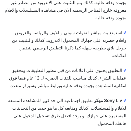
بجوده ودقه عاليه. كذلك يتم التثبيت على الاندرويد من مصادر غير
معروفه خارج المتاجر الرسميه الان في مشاهده المسلسلات والافلام
بجوده ودقه عاليه.
√
استمتع بث مباشر لقنوات سوني واللايف والرياضه والعروض
وافلام حصريه على جهازك المحمول الاندرويد. كذلك والتثبيت من
جوجل بلاي بطريقه سهله كما ذكرنا التطبيق الرسمي يتضمن
اعلانات.
√
التطبيق يحتوي على اعلانات من قبل مطور التطبيقات وتحقيق
عمليات الشراء. كذلك مناسب للفئات العمريه ل 12 عام فيما فوق
امكانيه المشاهده بجوده ودقه عاليه وبرابط مباشر وسيرفر متعدد.
√
Sony Liv مهكر
تطبيق اجتماعيه الى حد كبير للمشاهده الممتعه
للافلام والمسلسلات. كذلك ومتابعه كل ما هو جديد من التحديثات
المستمره على جهازك. و يوجد افضل طرق تسجيل الدخول على
هاتفك المحمول.