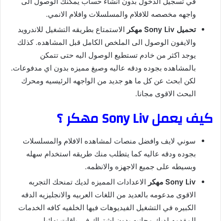
في تسجيل الدخول بدون انشاء حساب يمكنك الوصول الى
واجهه مخصصه للافلام والمسلسلات وافلام الانمي.
تحميل Sony Liv مهكر
الاستمتاع بطريقه التشغيل للاندرويد
والايفون الوصول الى الملخص الكامل قبل المشاهده. كذلك
يوجد اكثر من خادم تستطيع الوصول اليه حتى تتمكن
بالمشاهده بجوده ودقه عاليه وصيغ مميزه بدون اي مدفوعات.
لكن ابحث عن كل ما هو جديد من الواجهه الرئيسيه ومحرك
البحث الاقوى مجانا.
كيف يعمل Sony Liv مهكر ؟
سوني لايف وافضل منصات لمشاهده الافلام والمسلسلات
بجوده ودقه عاليه كما يتطلب منك طريقه استخدام سهله
وبسيطه على جميع الاجهزه والانظمه.
Sony Liv مهكر
الاعدادات المميزه لديك تمنحك التجربه
الاقوى مدعومه بالعديد من اللغات العربيه والانجليزيه الدقه
الكبيره في التشغيل الفيديوهات فيها الخلفيه كافه الخدمات
المقدمه لديك مجانيه بدون اشتراك في باقات نهائيا.