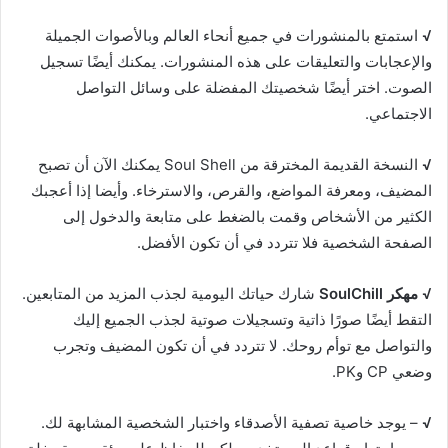
√
استمتع بالمنشورات في جميع أنحاء العالم وبالأصوات الجميلة
والإعجابات والتعليقات على هذه المنشورات. يمكنك أيضًا تسجيل
الصوت. اختر أيضًا شخصيتك المفضلة على وسائل التواصل
الاجتماعي.
√
النسخة القديمة المخترقة من Soul Shell يمكنك الآن أن تصبح
المضيف، ومعرفة المواضع، والقرص، والاسترخاء. وأيضا إذا أعجبك
الكثير من الأشخاص وقمت بالضغط على متابعة والدخول إلى
الصفحة الشخصية فلا تتردد في أن تكون الأفضل.
√
مهكر SoulChill
شارك حياتك اليومية لجذب المزيد من المتابعين.
التقط أيضًا صورًا ذاتية وتسجيلات صوتية لجذب الجميع إليك
والتواصل مع توأم روحك. لا تتردد في أن تكون المضيف وتجرب
وضعي CP وPK.
√
– يوجد خاصية تصفية الأصدقاء واختبار الشخصية المشابهة لك.