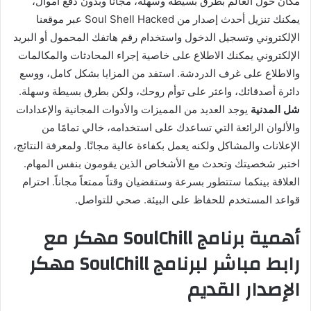
مكان حول العالم بطرق بسيطة وسهلة، مجانًا وبدون دفع أموال،
يمكنك تنزيل أحدث إصدار من Soul Shell Hacked عبر موقعنا
الإلكتروني وتسجيل الدخول واستخدام رقم هاتفك المحمول أو البريد
الإلكتروني يمكنك الاطلاع على خاصية إجراء المحادثات والمكالمات
والاطلاع على غرف الدردشة. استفد من المزايا بشكل كامل، ووسع
دائرة أصدقائك، واعثر على توأم روحك، ولكن بطرق بسيطة وسهلة.
شل المدنية
يوجد العديد من المميزات والأدوات المجانية والإعدادات
والألوان الرائعة التي تساعدك على استخدامه، خالي تمامًا من
الإعلانات والمشاكل ولكنه يعمل بكفاءة عالية مجانًا. ولمعرفة النتائج،
اختبر شخصيتك وتحدث مع الأشخاص الذين يقومون بنفس المهام.
العلاقة بينكما ستتطور بسرعة وستقضيان وقتاً ممتعاً مجاناً. احترام
قواعد المستخدم للحفاظ على البيئة. صحي للتواصل.
أهمية برنامج SoulChill مهكر مع
رابط مباشر لبرنامج SoulChill مهكر
الإصدار القديم