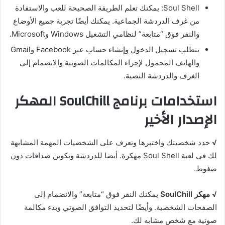
Soul Shell: يمكنك تعلم الطريقة الصحيحة للعب والاستفادة
من غرف الدردشة الجماعية. يمكنك أيضًا تجربة جميع الأوضاع
والنقر فوق “متابعة” لنظامي التشغيل Windows وMicrosoft.
يتطلب تسجيل الدخول وإنشاء حساب عبر Facebook وGmail
والهاتف المحمول لإجراء المكالمات الصوتية والانضمام إلى
الغرف والدردشة النصية.
استخدامات برنامج SoulChill المهكر
الإصدار الأخير
√
حدد شخصيتك واختبرها وتعرف على الشخصيات المهمة المشابهة
لك في لعبة Soul Shell مهكرة. أيضا للدردشة وتكوين صداقات دون
ضغوط.
√
مهكر SoulChill
يمكنك النقر فوق “متابعة” والانضمام إلى
الصفحات الشخصية. وأيضًا لتحديد التوافق الصوتي وبدء مكالمة
صوتية مع شخص مشابه لك.