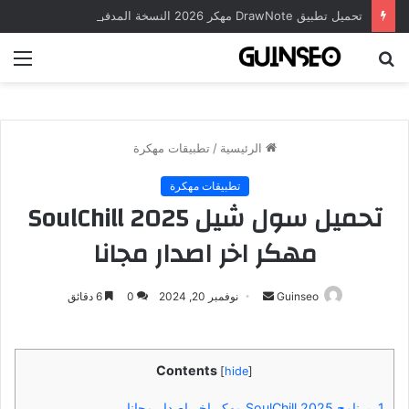
تحميل تطبيق DrawNote مهكر 2026 النسخة المدفوعة للأندرويد مجاناً
بحث
الق
عن
الرئيسية
/
تطبيقات مهكرة
تطبيقات مهكرة
تحميل سول شيل 2025 SoulChill
مهكر اخر اصدار مجانا
أرسل
Guinseo
نوفمبر 20, 2024
0
6 دقائق
بريدا
إلكترونيا
Contents
[
hide
]
1.
برنامج SoulChill 2025 مهكر اخر اصدار مجانا