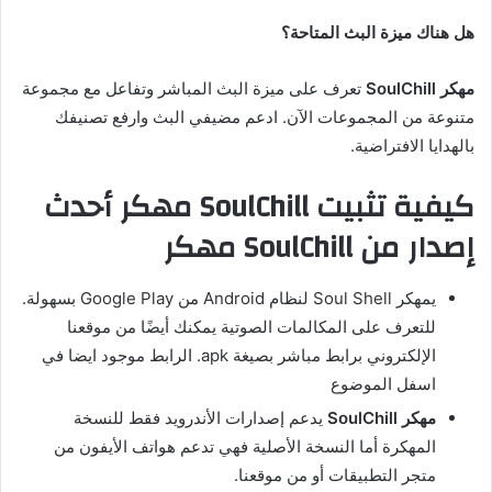
هل هناك ميزة البث المتاحة؟
مهكر SoulChill
تعرف على ميزة البث المباشر وتفاعل مع مجموعة
متنوعة من المجموعات الآن. ادعم مضيفي البث وارفع تصنيفك
بالهدايا الافتراضية.
كيفية تثبيت SoulChill مهكر أحدث
إصدار من SoulChill مهكر
يمهكر Soul Shell لنظام Android من Google Play بسهولة.
للتعرف على المكالمات الصوتية يمكنك أيضًا من موقعنا
الإلكتروني برابط مباشر بصيغة apk. الرابط موجود ايضا في
اسفل الموضوع
مهكر SoulChill
يدعم إصدارات الأندرويد فقط للنسخة
المهكرة أما النسخة الأصلية فهي تدعم هواتف الأيفون من
متجر التطبيقات أو من موقعنا.