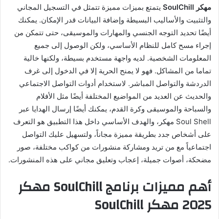
مهكر SoulChill
يتمتع بميزات مميزة تتمثل في التسجيل المجاني
والتثبيت والأساليب البسيطة وإضافة البيانات قدر الإمكان. يمكنك
أيضًا تحديد التوجه الجنسي والمهارات والموسيقى، حتى تتمكن من
إجراء مسح كامل للنظام الأساسي، ولكن الوصول إلى جميع
المعلومات الشخصية. لديه واجهة مستخدم بسيطة، ولكنها خالية
تماما من المشاكل. فهو لا يمنح الحرية إلا في الدخول إلى غرف
الدردشة والتواصل المباشر. لاستخدام أدوات التواصل الاجتماعي
والحديث عن العديد من المواضيع المختلفة أيضًا مثل الأفلام
والسباحة والموسيقى وكرة القدم، يمكنك أيضًا إرسال الهدايا عبر
Soul Shell مهكر، والهدف الأساسي داخل هذا التطبيق هو التعرف
على أشخاص جدد بطريقة مميزة مجاناً، ولتسهيل عليك التواصل
اجتماعياً مع من تريد ومشاركة منشورات من كواكب مختلفة، صور
مضحكة، أصوات جميلة، إعجاب وتعليق مجاني على هذه المنشورات.
أهم مميزات برنامج SoulChill مهكر
2025 مهكر SoulChill