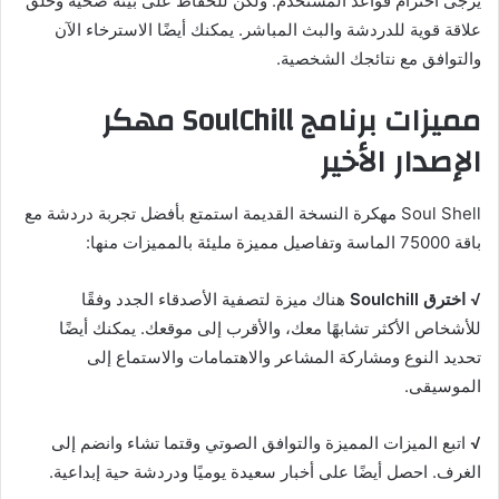
يرجى احترام قواعد المستخدم. ولكن للحفاظ على بيئة صحية وخلق
علاقة قوية للدردشة والبث المباشر. يمكنك أيضًا الاسترخاء الآن
والتوافق مع نتائجك الشخصية.
مميزات برنامج SoulChill مهكر
الإصدار الأخير
Soul Shell مهكرة النسخة القديمة استمتع بأفضل تجربة دردشة مع
باقة 75000 الماسة وتفاصيل مميزة مليئة بالمميزات منها:
√
اخترق Soulchill
هناك ميزة لتصفية الأصدقاء الجدد وفقًا
للأشخاص الأكثر تشابهًا معك، والأقرب إلى موقعك. يمكنك أيضًا
تحديد النوع ومشاركة المشاعر والاهتمامات والاستماع إلى
الموسيقى.
√
اتبع الميزات المميزة والتوافق الصوتي وقتما تشاء وانضم إلى
الغرف. احصل أيضًا على أخبار سعيدة يوميًا ودردشة حية إبداعية.