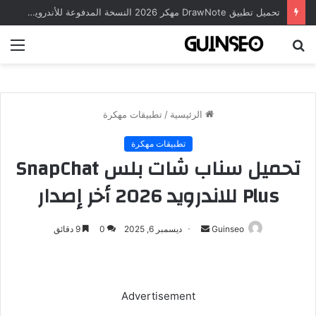
تحميل تطبيق DrawNote مهكر 2026 النسخة المدفوعة للأندرويد مجاناً
بحث
الق
عن
الرئيسية
/
تطبيقات مهكرة
تطبيقات مهكرة
تحميل سناب شات بلس SnapChat
Plus للاندرويد 2026 أخر إصدار
أرسل
Guinseo
ديسمبر 6, 2025
0
9 دقائق
بريدا
إلكترونيا
Advertisement