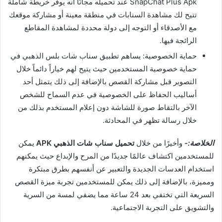
SnapChat Plus Apk عند تحميله مجانًا أنه يوفر خريطة شاملة
تتيح لك مشاهدة السنابات في منطقة معينة أو مشاركة موقعك
مع الأصدقاء أو التوجه إلى دولة محددة لمشاهدة المقاطع
الرائجة فيها.
حماية الخصوصية: يساهم تطبيق سناب شات بلس الذهبي في
حماية خصوصية المستخدمين حيث يتيح لهم خياراً دائماً خلال
التصوير قبل مشاركة القصص بالإضافة إلى ذلك يتمثل أحد
أساليب الحفاظ على الخصوصية في عدم السماح للشخص
الآخر بالتقاط صورة للشاشة دون إعلام المستخدم بذلك من
خلال رسالة تظهر في المحادثة.
الخلاصة:-
وأخيرًا من خلال
تحميل
سناب
شات
الذهبي
APK
يمكن
للمستخدمين اكتشاف عالمًا جديدًا من المرح والإبداع حيث يمكنهم
استخدام العدسات الجديدة والتعبير عن أنفسهم بطرق مبتكرة
ومميزة، بالإضافة إلى ذلك يمكن للمستخدمين تجربة ميزة القصص
السريعة التي تختفي بعد
24
ساعة مما يضفي لمسة من السرية
والتشويق على التجربة الاجتماعية
.