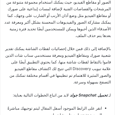
الصور أو مقاطع الفيديو، حيث يمكنك استخدام مجموعة متنوعة من
المرشحات والقصاصات الفنية لإضافة لمسات إبداعية على صورك
أو مقاطع الفيديو مثل وضع آذان الأرنب أو الشارب على وجهك، كما
يمكنك مشاركة الصور والفيديوهات المحسنة بشكل أكبر ومعرفة عدد
الأصدقاء الذين أحبوها ويمكن للمستخدمين أيضًا تحديد فترة زمنية
بعدها يتم حذف الملف
.
بالإضافة إلى ذلك فمن خلال إحصائيات لقطات الشاشة يمكنك تقدير
شعبية صورك ومقاطع الفيديو ومعرفة مستخدمي سناب شات الذين
قاموا بالتقاط لقطات شاشة منها، كما يحتوي التطبيق أيضًا على
علامة تبويب
Discovery
التي تتيح لك اكتشاف مقاطع الفيديو
والصور المثيرة للاهتمام تم تنظيمها في أقسام مختلفة تمكنك من
التصفح بسهولة وسرعة
.
لـ
تحميل
Snapchat جولد
لابد من اتباع الخطوات التالية بعناية
:
انقر على الرابط الموجود أسفل المقال ليتم توجيهك مباشرةً
إلى صفحة تنزيل سناب شات بلس
.