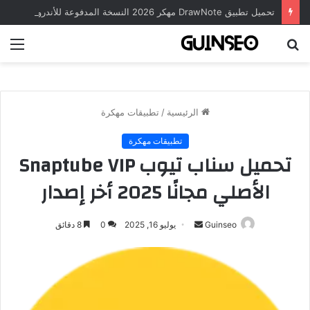
تحميل تطبيق DrawNote مهكر 2026 النسخة المدفوعة للأندرويد مجاناً
بحث
الق
عن
الرئيسية
/
تطبيقات مهكرة
تطبيقات مهكرة
تحميل سناب تيوب Snaptube VIP
الأصلي مجانًا 2025 أخر إصدار
أرسل
Guinseo
يوليو 16, 2025
0
8 دقائق
بريدا
إلكترونيا