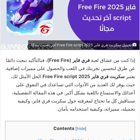
تحميل سكربت فري فاير 2025 Free Fire script آخر تحديث مجانًا
إذا كنت من عشاق لعبة
فري فاير (Free Fire)
، فبالتأكيد تبحث دائمًا
عن طرق لتحسين تجربتك في اللعب والحصول على مميزات إضافية.
يعتبر
سكربت فري فاير 2025 Free Fire script
الحل الأمثل لك،
حيث يوفر لك العديد من الأدوات التي تساعدك في التفوق على
أعدائك والاستمتاع باللعبة بشكل أكبر. في هذه المقالة التفصيلية،
سنناقش كل ما تحتاج لمعرفته حول سكربت فري فاير، وكيفية
تحميله، مميزاته، وكيفية استخدامه بأمان.
Contents
[
hide
]