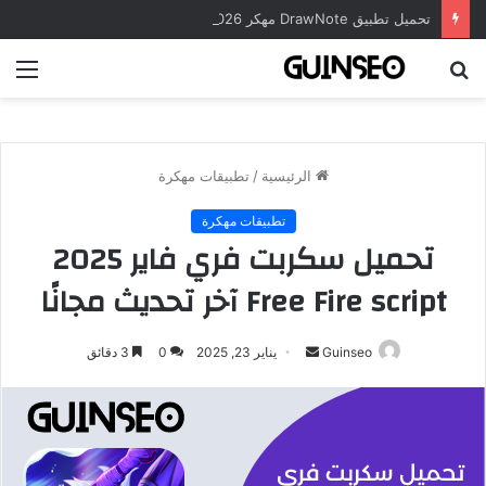
تحميل تطبيق DrawNote مهكر 2026 النسخة المدفوعة للأندرويد مجاناً
بحث
الق
عن
الرئيسية
/
تطبيقات مهكرة
تطبيقات مهكرة
تحميل سكربت فري فاير 2025
Free Fire script آخر تحديث مجانًا
أرسل
Guinseo
يناير 23, 2025
0
3 دقائق
بريدا
إلكترونيا