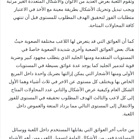
وتقوم اللعبة بعرض العديد من الألوان والأشكال المتعددة الغير مرتبة
ويجب تبديل وتحريك الأشكال بطريقة معينة مع الأخذ في الاعتبار
متطلبات الفوز لتحقيق الهدف المطلوب للمستوى قبل أن تنتهي
كافة المحاولات المتاحة.
كما أن العوائق التي قد يتعرض لها اللاعب مختلفة الصعوبة حيثُ
هناك بعض العوائق الصعبة وأخرى شديدة الصعوبة خاصةً في
المستويات المتقدمة ومنها الجليد الذي يتطلب مجهود كبير وضربة
قوية لتدمير الجليد كما يوجد عدة عوائق بسيطة في المستويات
الأولى ومنها الأشجار التي يمكن إزالتها بضربك واحدة داخل المربع
الخاص بها ويختلف كل مستوى عن الاخر في ثلاث أشياء وهما الأول
الشكل العام وكيفية عرض الأشكال والثاني عدد المحاولات المتاح
إلى كل لاعب والثالث الهدف المطلوب تحقيقه في المستوى للفوز
والانتقال إلى المستوى التالي مما يزداد المتعة والغموض داخل
اللعبة.
من جانب آخر العوائق التي يقابلها المستخدم داخل اللعبة ووسائل
المساعدة فهي من الأشكال الهامة لتسهيل اللعب ومن أهم الأشياء