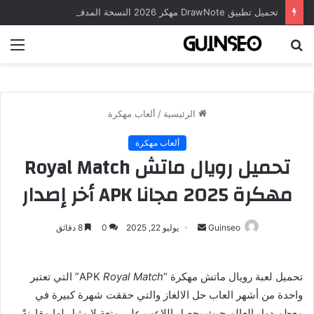
تحميل تطبيق DrawNote مهكر 2026 النسخة المدفوعة للأندرويد مجاناً
بحث
الق
عن
الرئيسية
/
ألعاب مهكرة
ألعاب مهكرة
تحميل رويال ماتش Royal Match
مهكرة 2025 مجانا APK أخر إصدار
أرسل
Guinseo
يوليو 22, 2025
0
8 دقائق
بريدا
إلكترونيا
تحميل لعبة رويال ماتش مهكرة “
Royal Match
APK” التي تعتبر
واحدة من أشهر العاب حل الالغاز والتي حققت شهرة كبيرة في
معظم دول العالم حيث يحصل اللاعب على متعة لا مثيل لها مقارنةً