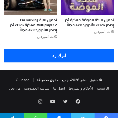
تحميل ملكة الموضة مهكرة أخر
تحميل لعبة Car Parking
إصدار 2026 للأندرويد APK مجاناً
Multiplayer 2 مهكرة 2026 أخر
إصدار للاندرويد APK مجاناً
منذ أسبوعين
منذ أسبوعين
اترك رد
© حقوق النشر 2026، جميع الحقوق محفوظة |
Guinseo
الرئيسية
الأحكام والشروط
اتصل بنا
سياسة الخصوصية
من نحن
فيسبوك
تويتر
يوتيوب
انستقرام