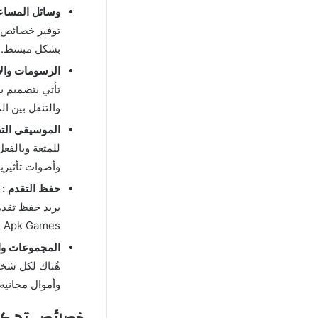
وسائل المساعد
توفير خصائص 
بشكل مبسط.
الرسومات والأ
والتنقل بين ا
الموسيقى التص
وأصوات تأثيرية
حفظ التقدم :
خ
يريد حفظ تقدمه
Royal Match Mod Apk Games تسجيل ا
المجموعات وال
هٌناك لكل شخ
وأموال مجانية