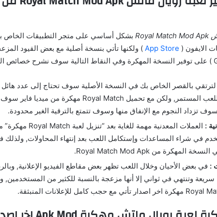
خصائص تهكير لعبة رو
Royal
بشكل أساسي على متجر التطبيقات الخاص بال
ت الايفون (
App Store
) ولكنها تأتي بنسخة أصلية مع بعض القيود المزعج
ترتقي بالقصر الخاص بك في النسخة الأصلية سوف تحتاج إلى عدد هائل م
ستحتاج إلى اللعب المستمر, ولكن مع تحميل Royal Match مهكر
وف تزداد النجوم مع الإنفاق منها وسوف تتمتع بالترقية الغير محدودة.
ية :
العملات المعدنية مهمة للغاية بعد
ستخدم في شراء المساعدات وإستكامل اللعب بعد إنتهاء المحاولات, ولذلك فـ 
ة المهكرة من Royal Match Mod Apk.
 :
في بعض الأحيان وخلال اللعب تظهر بعض مقاطع الفيديو الإعلانية, وبال
سريعة وتنتهي في ثواني إلا أنها مزعجة بالنسبة للكثير من المستخدمين, و
نظرة على فكرة لعبة رويال ماتش م