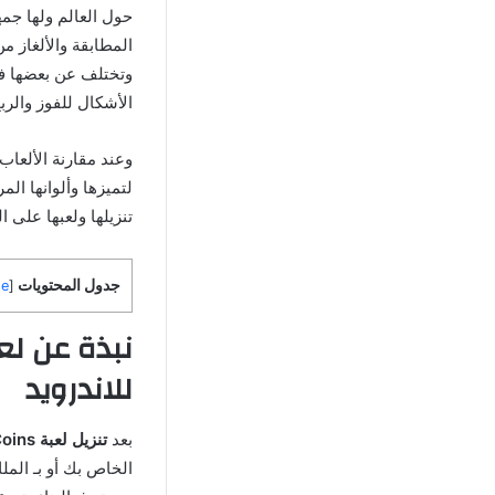
حول العالم ولها جمه
المطابقة والألغاز م
وتختلف عن بعضها في
الأشكال للفوز والرب
لتميزها وألوانها ال
تنزيلها ولعبها على ا
جدول المحتويات
de
[
للاندرويد
بعد
تنزيل لعبة Royal Match Unlimited Coins مهكرة
الخاص بك أو بـ الم