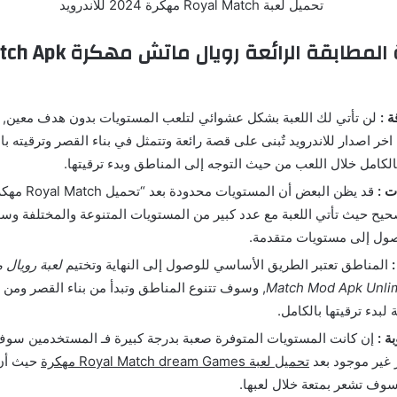
مميزات لعبة المطابقة الرائع
 :
هكرة اخر اصدار للاندرويد تٌبنى على قصة رائعة وتتمثل في بناء القصر وترقيته
لكامل خلال اللعب من حيث التوجه إلى المناطق وبدء ترقيتها.
ت :
قد يظن البعض أن الم
صحيح حيث تأتي اللعبة مع عدد كبير من المستويات المتنوعة والمختلفة 
ول إلى مستويات متقدمة.
المناطق تعتبر الطريق الأساسي للوصول إلى النهاية وتختيم
Match Mod Apk Unli
, وسوف تتنوع المناطق وتبدأ من بناء القصر ومن ث
 لبدء ترقيتها بالكامل.
ة :
إن كانت المستويات المتوفرة صعبة بدرجة كبيرة فـ المستخدمين سوف
ر غير موجود بعد
تحميل لعبة Royal Match dream Games مهكرة
حيث أن 
وف تشعر بمتعة خلال لعبها.