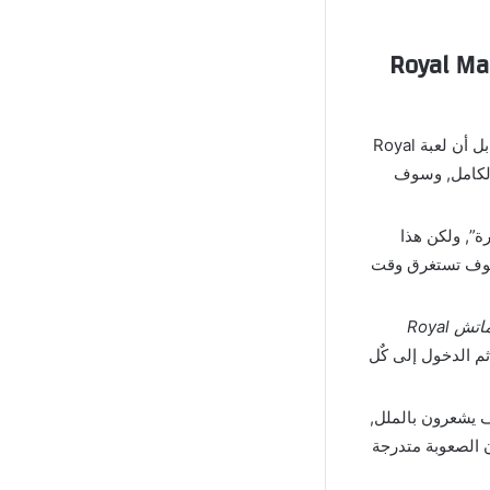
ة رويال ماتش مهكرة Royal Match Apk
لن تأتي لك اللعبة بشكل عشوائي لتلعب المستويات بدون هدف معين, بل أن لعبة Royal
 بالكامل, وسوف
ستويات محدودة بعد “تحميل Royal Match مهكرة”, ولكن هذا
وسوف تستغرق وقت
لعبة رويال ماتش Royal
م الدخول إلى كٌل
 يشعرون بالملل,
الصعوبة متدرجة