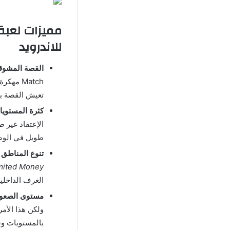
للاندرويد
القصة المشوقة
Match م
تعيش القصة با
كثرة المستويا
الإعتقاد غير 
طويل في الوص
تنوع المناطق :
mited Money
الغرف الداخلية
مستوى الصعوب
ولكن هذا الأم
بالمستويات وس