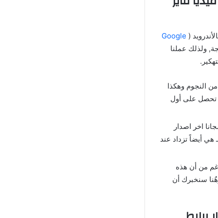
يال ماتش Royal Match Mod Apk من ميديا فاير
أندرويد (
Google
ة, ولذلك عملنا
ن النجوم وهكذا
ة من ميديا فاير سوف تحصل على أول
 “تنزيل لعبة Royal Match مهكرة” مجانا اخر اصدار
هي أيضاً تزداد عند
رغم من أن هذه
هٌنا سنخبرك أن
هكرة Apk Mod اخر اصدار برابط