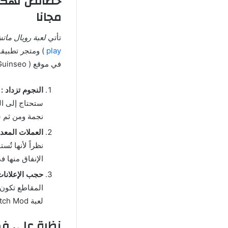
مجانا
تأتي
لعبة رويال ماتش  Match Mod Apk
play
) ومتجر تطبيقا
في موقع ( Guinseo ) على توفير النسخة المهكرة وفي النقاط التالية سوف نشرح خصائص التهكير.
النجوم تزداد :
ل
نجمة ومن ثم س
العملات المعدن
نظراً لأنها تٌ
الإنفاق منها في النسخ
حجب الإعلانات
المقاطع تكون 
لعبة Royal Match Mod مهكرة اخر اصدار تأتي مع حجب كامل للإعلانات المنبثقة.