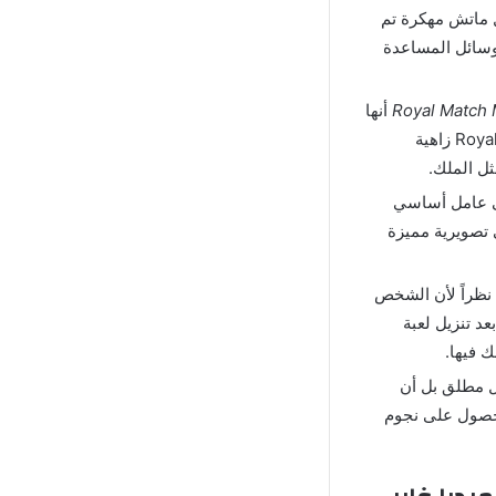
ل ماتش مهكرة تم
وسائل المساعدة
أنها
تأتي بتصميم بصري رائع ومشوق, ستجد أن الألوان في لعبة ألغاز Royal Match Puzzle Hack زاهية
ل الملك.
ى عامل أساسي
تع بموسيقى تصويرية مميزة
نظراً لأن الشخص
عد تنزيل لعبة
 فردية بشكل مطلق بل أن
حصول على نجوم