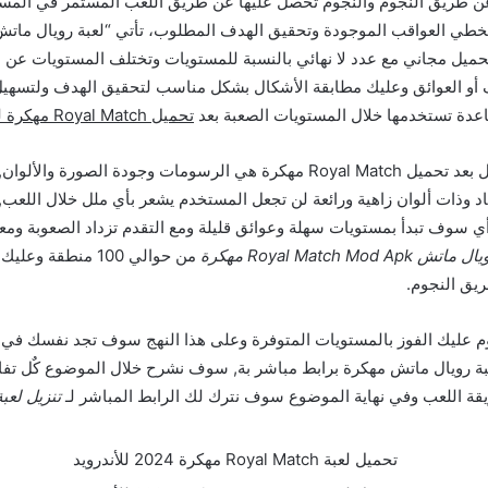
م عن طريق النجوم والنجوم تحصل عليها عن طريق اللعب المستمر في المست
كرة” تحميل مجاني مع عدد لا نهائي بالنسبة للمستويات وتختلف المستويات عن
أو العوائق وعليك مطابقة الأشكال بشكل مناسب لتحقيق الهدف ولتسهيل ال
عدة تستخدمها خلال المستويات الصعبة بعد
تحميل Royal Match مهكرة للاندرويد مجانا
الميزة الأهم والأفضل بعد تحميل Royal Match مهكرة هي الرسومات وجودة الصورة
بعاد وذات ألوان زاهية ورائعة لن تجعل المستخدم يشعر بأي ملل خلال اللع
ي سوف تبدأ بمستويات سهلة وعوائق قليلة ومع التقدم تزداد الصعوبة ومعها
 Royal Match Mod Apk مهكرة
من حوالي 100 منطقة 
يق النجوم.
 عليك الفوز بالمستويات المتوفرة وعلى هذا النهج سوف تجد نفسك في 
عبة رويال ماتش مهكرة برابط مباشر بة, سوف نشرح خلال الموضوع كٌل تفا
قة اللعب وفي نهاية الموضوع سوف نترك لك الرابط المباشر لـ