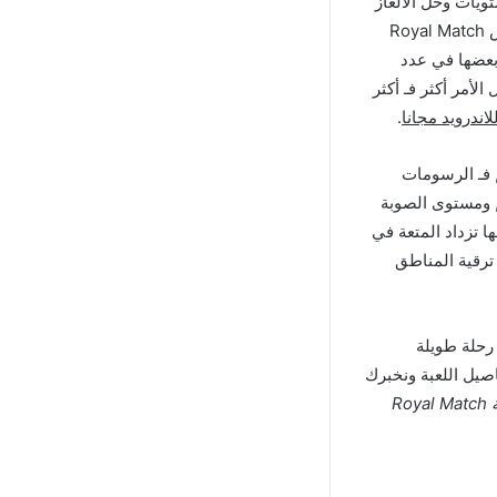
ويات وحل الألغاز
ومطابقة الأشكال لتخطي العواقب الموجودة وتحقيق الهدف المطلوب، تأتي “لعبة رويال ماتش Royal Match
 بعضها في عدد
أمر أكثر فـ أكثر
.
 والألوان, فـ الرسومات
ب, ومستوى الصوبة
 تزداد المتعة في
وعليك ترقية المناطق
رحلة طويلة
صيل اللعبة ونخبرك
تنزيل لعبة Royal Match