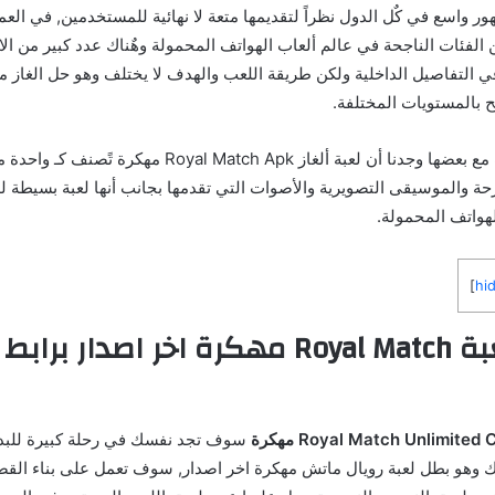
ور واسع في كٌل الدول نظراً لتقديمها متعة لا نهائية للمستخدمين, في العم
ن الفئات الناجحة في عالم ألعاب الهواتف المحمولة وهٌناك عدد كبير من ال
 التفاصيل الداخلية ولكن طريقة اللعب والهدف لا يختلف وهو حل الغاز م
ح بالمستويات المختلفة.
وعند مقارنة الألعاب مع بعضها وجدنا أن لعبة ألغاز yal Match Apk
مرحة والموسيقى التصويرية والأصوات التي تقدمها بجانب أنها لعبة بسيطة ل
لهواتف المحمولة.
]
hi
نبذة عن لعبة Royal Match مهكرة اخر اصدار 
سوف تجد نفسك في رحلة كبيرة للبدء
لك وهو بطل لعبة رويال ماتش مهكرة اخر اصدار, سوف تعمل على بناء القص