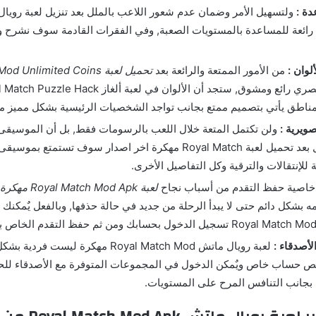
ة :
ولتسهيل الأمر وضمان عدم شعور اللاعب بالملل بعد تنزيل لعبة رويا
رائعة للمساعدة بالمستويات الصعبة, وفي الفقرات القادمة سوف نشرح 
لوان :
من الأمور الممتعة والرائعة بعد
تحميل لعبة Royal Match Mod Unlimited Coins
لمناطق يأتي بتصميم ممتع بجانب تواجد الشخصيات الرئيسية بشكل مميز مث
ويرية :
ولن تكتمل المتعة خلال اللعب بالرسومات فقط, بل أن الموسيق
للمتعة وبالفعل بعد تحميل لعبة Royal Match مهكرة اخر اصدار سوف تستم
 للإنتقالات والترقية وكل التفاصيل الأخرى.
اصية حفظ التقدم من أسباب نجاح
لعبة Royal Match Mod Apk مهكرة
 بشكل دائم حتى لا يبدأ الرحلة من جديد في حالة حذفها, وبالفعل يٌمكنك ب
لدخول بحسابك ومن ثم حفظ التقدم الخاص بك فيها.
أصدقاء :
لعبة رويال ماتش Royal Match Mod مهكرة ليست
ص حساب خاص ويٌمكن الدخول في المجموعات المتوفرة مع الأصدقاء لل
 بجانب التنافس المرح على المستويات.