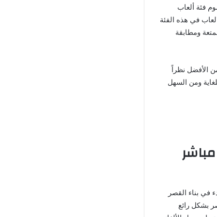
وم فئة ألعاب
العاب في هذه الفئة
متعة ومطابقة
Ro مهكرة تًصنف كـ واحدة من الأفضل نظراً
لغاية ومن السهل
برابط مباشر
 في بناء القصر
ر بشكل رائع