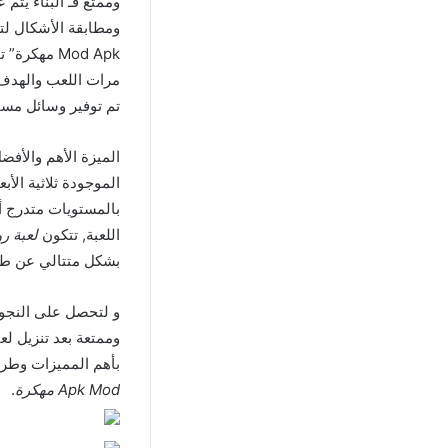
وممتع فـ البناء يت
Mod Apk مه
مرات اللعب والهدف 
تم توفير وسائل مسا
الموجودة ثلاثية الأ
بالمستويات متدرج أ
اللعبة, تتكون
لعبة رويال ماتش
بشكل متتالي عن طر
و لتحصل على النجوم
وممتعة بعد تنزيل ل
بأهم المميزات وطري
Apk Mod مهكرة
.