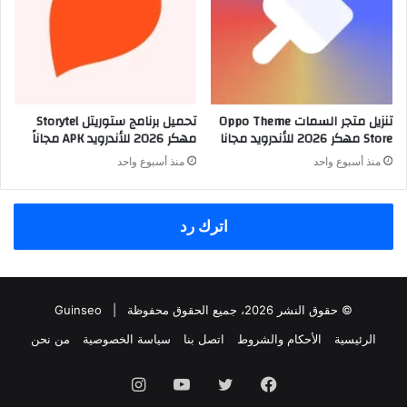
تنزيل متجر السمات Oppo Theme
تحميل برنامج ستوريتل Storytel
Store مهكر 2026 للأندرويد مجانا
مهكر 2026 للأندرويد APK مجاناً
منذ أسبوع واحد
منذ أسبوع واحد
اترك رد
© حقوق النشر 2026، جميع الحقوق محفوظة |
Guinseo
الرئيسية
الأحكام والشروط
اتصل بنا
سياسة الخصوصية
من نحن
فيسبوك
تويتر
يوتيوب
انستقرام