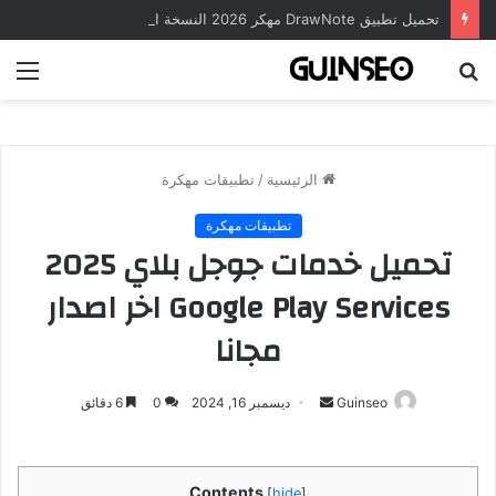
تحميل تطبيق DrawNote مهكر 2026 النسخة المدفوعة للأندرويد مجاناً
بحث
الق
عن
الرئيسية
/
تطبيقات مهكرة
تطبيقات مهكرة
تحميل خدمات جوجل بلاي 2025
Google Play Services اخر اصدار
مجانا
أرسل
Guinseo
ديسمبر 16, 2024
0
6 دقائق
بريدا
إلكترونيا
Contents
[
hide
]