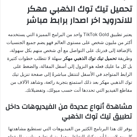
تحميل
تيك
توك
الذهبي مهكر
للاندرويد
اخر اصدار برابط مباشر
يعتبر تطبيق
TikTok Gold
واحد من البرامج المميزة التي يستخدمه
أكثر من مليون شخص على مستوى العالم فهو يضم جميع الجنسيات
بالإضافة إلى قدرتك على التواصل مع أي شخص منهم بكل سهولة،
وطريقة
تحميل
تيك
توك
الذهبي
مهكر
سهلة لا تتطلب خطوات كثيرة
بل كل ما عليك فعله هو النزول إلى أسفل المقالة، والضغط على
الرابط المتواجد في الأسفل لتنتقل مباشرةً إلى صفحة تنزيل
تيك
توك الذهبي مهكر
بعد ذلك استمتع بتجربة رائعة، وشاهد الآلاف من
مقاطع الفيديو التي تحددها أنت حسب ميولك، وتفضيلاتك
.
مشاهدة
أنواع
عديدة
من
الفيديوهات
داخل
تطبيق
تيك
توك
الذهبي
يوفر لك هذا البرنامج الكثير من الفيديوهات التي تستطيع مشاهدتها
كل يوم لاسيما أنه يمكنك التفاعل معها، وترك تعليق يناسب المقطع