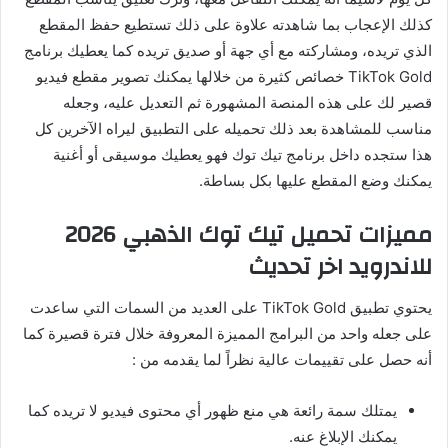
كذلك الإعجاب بما شاهدته علاوة على ذلك تستطيع حفظ المقطع
الذي تريده، ومشاركته مع أي جهة أو صديق تريده كما يعطيك برنامج
TikTok Gold
خصائص كثيرة من خلالها يمكنك تصوير مقطع فيديو
قصير لك على هذه المنصة المشهورة ثم التعديل عليه، وجعله
مناسب للمشاهدة بعد ذلك تحميله على التطبيق ليراه الآخرين كل
هذا ستجده داخل برنامج تيك توك فهو يعطيك موسيقى أو أغنية
يمكنك وضع المقطع عليها بكل بساطة
.
مميزات
تحميل
تيك
توك
الذهبي
2026
للاندرويد اخر تحديث
يحتوي تطبيق
TikTok Gold
على العديد من السمات التي ساعدت
على جعله واحد من البرامج المميزة المعروفة خلال فترة قصيرة كما
أنه حصل على تقييمات عالية نظراً لما يقدمه من
:
يمتلك سمة رائعة هي منع ظهور أي محتوى فيديو لا تريده كما
يمكنك الإبلاغ عنه
.