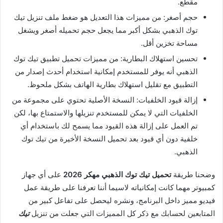
مقطع.
حجم أصغر: من مميزات هذا التعديل هو ضغط ملف تنزيل تيك
توك الذهبي بشكل أكبر مما يجعل حجم تحميله أصغر ويشغل
مساحة تخزين أقل.
تحسين استهلاك البطارية: من مميزات تحميل تطبيق تيك توك
الذهبي أنه يوفر للمستخدم إمكانية استخدام أحدث إصدار من
التطبيق مع تقليل استهلاك بطارية الهاتف بشكل ملحوظ.
إزالة قيود الخلفيات: النسخة الأصلية تحتوي على مجموعة من
الخلفيات التي لا يمكن للمستخدم تنزيلها والاستمتاع بها، لكن
تم العمل على إزالة هذه القيود مما يسمح لك باستخدام أي
خلفية دون أي قيود بعد تحميل النسخة الأخيرة من تيك توك
الذهبي.
وضحنا طريقة
تحميل
تيك
توك
الذهبي
مهكر 2026
على أي جهاز
كمبيوتر مهما كانت إمكانياته لاسيما أننا تعرفنا على طريقة عمل
فيديو مميز داخل البرنامج، ونشره ليحصل على تفاعل كبير من
المتابعين لحسابك مع ذكر كل المميزات التي جعلت من تنزيل
تيك