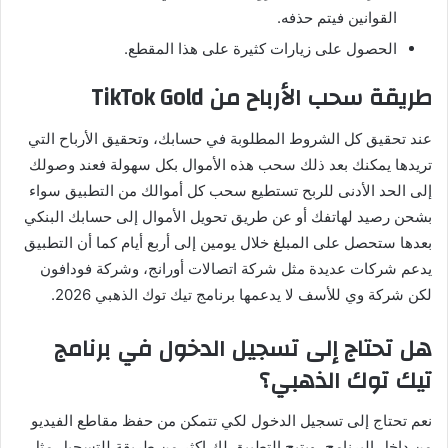
القوانين فيتم حذفه
.
الحصول على زيارات كثيرة على هذا المقطع
.
طريقة
سحب
الأرباح
من
TikTok Gold
عند تحقيق كل الشروط المطلوبة في حسابك، وتحقيق الأرباح التي
تريدها يمكنك بعد ذلك سحب هذه الأموال بكل سهولة فعند وصولك
إلى الحد الأدنى للربح تستطيع سحب كل أموالك من التطبيق سواء
بشحن رصيد لهاتفك أو عن طريق تحويل الأموال إلى حسابك البنكي
بعدها ستحصل على المبلغ خلال يومين إلى أربع أيام
كما أن التطبيق
يدعم شركات عديدة مثل شركة اتصالات أورانج، وشركة فودافون
لكن شركة وي للأسف لا يدعمها برنامج تيك توك الذهبي 2026
.
هل
تحتاج
إلى
تسجيل
الدخول
في
برنامج
تيك
توك
الذهبي؟
نعم تحتاج إلى تسجيل الدخول لكي تتمكن من حفظ مقاطع الفيديو
من داخل البرنامج، ويتيح التطبيق لك اكثر من طريقة للتسجيل مثل