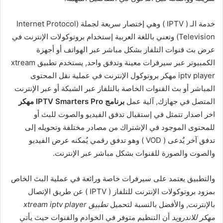
خدمة الـ ( IPTV ) وهي إختصار سريعة لجملة (Internet Protocol
Television) وتعني باللغة العربية إستخدام بروتوكولات الإنترنت في
عرض بث قنوات التلفاز بشكل مباشر عبر الهواتف أو أجهزة
الكمبيوتر عبر سيرفرات معينة وتدفق واحد, يستخدم تطبيق xtream
iptv player مهكر بروتوكول الإنترنت في عملية نقل المحتوى
المباشر أو بث القنوات الخاصة بالتلفاز عبر الشبكة أو عبر الإنترنت
المتصل في جهازك, آلية عمل
برنامج IPTV Smarters Pro مهكر
اخر اصدار تتمثل في إستقبال تدفق الفيديو والصوت للبث أو
للمحتوى الموجود في الإشتراك من مصادر مختلفة وتحويله إلى
تدفق آخر يٌدعى ( VOD ) وهو تدفق رقمي يٌمكنه عرض الفيديو
والصوت والصورة للقنوات بشكل مباشر عبر الإنترنت.
والتطبيق يعتمد على سيرفرات خاصة ورائعة في عملية البث الخاص
بمزود بروتوكولات الإنترنت للتلفاز ( IPTV ) عن طريق الإتصال
بالإنترنت, والأفضل بالنسبة لتحميل
تطبيق xtream iptv player
مهكر للاندرويد
أن التنظيم متوفر في الخوادم والقنوات حيث يأتي