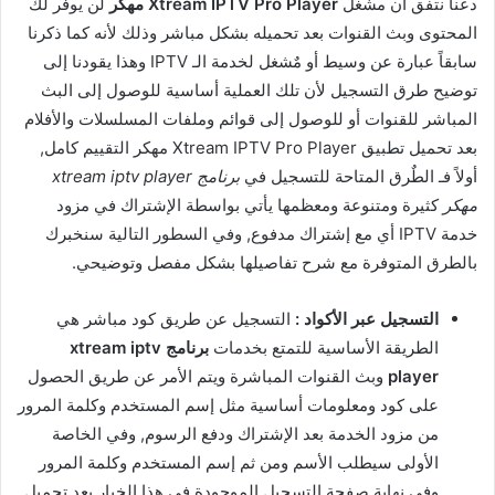
دعنا نتفق أن مشغل
Xtream IPTV Pro Player مهكر
لن يوفر لك
المحتوى وبث القنوات بعد تحميله بشكل مباشر وذلك لأنه كما ذكرنا
سابقاً عبارة عن وسيط أو مٌشغل لخدمة الـ IPTV وهذا يقودنا إلى
توضيح طرق التسجيل لأن تلك العملية أساسية للوصول إلى البث
المباشر للقنوات أو للوصول إلى قوائم وملفات المسلسلات والأفلام
بعد تحميل تطبيق Xtream IPTV Pro Player مهكر التقييم كامل,
أولاً فـ الطٌرق المتاحة للتسجيل في
برنامج xtream iptv player
مهكر
كثيرة ومتنوعة ومعظمها يأتي بواسطة الإشتراك في مزود
خدمة IPTV أي مع إشتراك مدفوع, وفي السطور التالية سنخبرك
بالطرق المتوفرة مع شرح تفاصيلها بشكل مفصل وتوضيحي.
التسجيل عبر الأكواد :
التسجيل عن طريق كود مباشر هي
الطريقة الأساسية للتمتع بخدمات
برنامج xtream iptv
player
وبث القنوات المباشرة ويتم الأمر عن طريق الحصول
على كود ومعلومات أساسية مثل إسم المستخدم وكلمة المرور
من مزود الخدمة بعد الإشتراك ودفع الرسوم, وفي الخاصة
الأولى سيطلب الأسم ومن ثم إسم المستخدم وكلمة المرور
وفي نهاية صفحة التسجيل الموجودة في هذا الخيار بعد تحميل