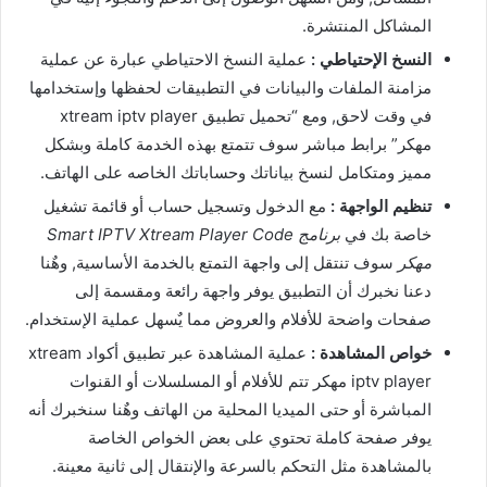
المشاكل المنتشرة.
النسخ الإحتياطي :
عملية النسخ الاحتياطي عبارة عن عملية
مزامنة الملفات والبيانات في التطبيقات لحفظها وإستخدامها
في وقت لاحق, ومع “تحميل تطبيق xtream iptv player
مهكر” برابط مباشر سوف تتمتع بهذه الخدمة كاملة وبشكل
مميز ومتكامل لنسخ بياناتك وحساباتك الخاصه على الهاتف.
تنظيم الواجهة :
مع الدخول وتسجيل حساب أو قائمة تشغيل
خاصة بك في
برنامج Smart IPTV Xtream Player Code
مهكر
سوف تنتقل إلى واجهة التمتع بالخدمة الأساسية, وهٌنا
دعنا نخبرك أن التطبيق يوفر واجهة رائعة ومقسمة إلى
صفحات واضحة للأفلام والعروض مما يٌسهل عملية الإستخدام.
خواص المشاهدة :
عملية المشاهدة عبر تطبيق أكواد xtream
iptv player مهكر تتم للأفلام أو المسلسلات أو القنوات
المباشرة أو حتى الميديا المحلية من الهاتف وهٌنا سنخبرك أنه
يوفر صفحة كاملة تحتوي على بعض الخواص الخاصة
بالمشاهدة مثل التحكم بالسرعة والإنتقال إلى ثانية معينة.