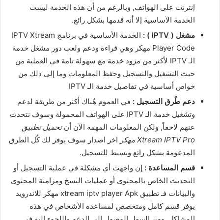
إنترنت على الهواتف, وبالرغم من أن هذه الخدمة ليست
الخدمة الأساسية إلا أنه قدمها بشكل رائع.
مشغل ( IPTV ) :
الخدمة الأساسية في برنامج IPTV Xtream
Player Code مهكر وهي قراءة ودعم ولعب دور مشغل خدمة
الـ IPTV لأكثر من مزود خدمة مع سهولة تامة في العملية من
حيث التشغيل والتسجيل وحفظ المعلومات وما إلى ذلك من
خواص أساسية في تفاصيل خدمة الـ IPTV
دعم طٌرق التسجيل :
في العموم هٌناك أكثر من طريقة لدعم
وتشغيل خدمة الـ IPTV على الهواتف المحمولة وسوف نتحدث
عنهم لاحقاً, ولكن المعلومات المهمة الآن أن
تحميل تطبيق
Xtream IPTV Pro مهكر
اخر اصدار سوف يوفر لك كٌل الطرق
المدعومة بشكل رائع وبسيط للتسجيل.
قسم المساعدة :
إن واجهت أي مشكلة في عملية التسجيل أو
التحديث الخاص بالمحتوى أو عمليات النسخ ومزامنة المحتوى
والبيانات فـ تطبيق xtream iptv player Apk مهكر للاندرويد
يوفر قسم كامل ومتخصص لمساعدة الأشخاص في هذه
المشاكل, ومن السهل الوصول إلى الدعم واللجوء إليه في