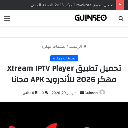
تحميل تطبيق DrawNote مهكر 2026 النسخة المدفوعة للأندرويد مجاناً
بحث
الق
عن
الرئيسية
/
تطبيقات مهكرة
تطبيقات مهكرة
تحميل تطبيق Xtream IPTV Player
مهكر 2026 للأندرويد APK مجانا
أرسل
Guinseo
يناير 29, 2026
0
9 دقائق
بريدا
إلكترونيا