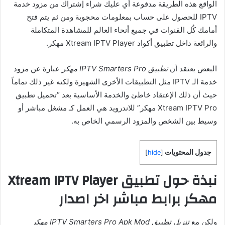
الواقع هذه الطريقة مدفوعة أي عليك شراء إشتراك من مزود خدمة
IPTV للحصول على حساب بمعلومات محجوبة ومن ثم يتم فتح
أمامك كٌل القنوات في جميع أنحاء العالم للمشاهدة المتكاملة
والرائعة داخل تطبيق أكواد Xtream IPTV Player مهكر.
البعض يعتقد أن
تطبيق IPTV Smarters Pro مهكر
عبارة عن مزود
خدمة الـ IPTV مثل التطبيقات الأخرى الشهيرة ولكنه غير ذلك تماماً
حيث أن ذلك الإعتقاد خاطئ والخدمة الأساسية بعد “تحميل تطبيق
Xtream IPTV Pro مهكر” للاندرويد هي العمل كـ مشغل مباشر أو
وسيط بين الشخص والمزود الرسمي الخاص به.
جدول المحتويات
]
hide
[
نبذة حول تطبيق Xtream IPTV Player
مهكر برابط مباشر اخر اصدار
ولكن مع
تنزيل تطبيق IPTV Smarters Pro Apk Mod مهكر