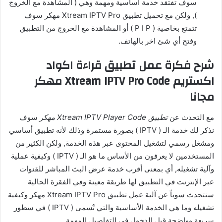
سوف تفتقد خدمة أساسية ومهمة وهي ( المشاهدة مع الخروج
), ولكن مع تحميل تطبيق Xtream IPTV Pro مهكر سوف
تتمتع بخاصية ( P I P ) أو المشاهدة مع الخروج من التطبيق
وفتح أي شئ اخر بالهاتف.
شرح فكرة عمل تطبيق قراءة اكواد
اكستريم Xtream IPTV Pro Code مهكر
مجانا
مع التحدث عن
تطبيق Xtream IPTV Player Code مهكر
سوف
نذكر لك خدمة الـ ( IPTV ) بصورة مستمرة وذلك لأنه تطبيق أساسي
ومشغل رسمي لتشغيل المحتوى عبر هذه الخدمة, ولكن الكثير من
المستخدمين لا يعرفون من الأساس ما هو الـ ( IPTV ) وكيفية عملية
وآلية تشغيله, أي بمعنى أقرب خدمة عرض البث المباشر للقنوات
عبر الإنترنت في التطبيق لها طريقة معينة وفي الفقرة الحالية
سنتحدث سوياً عن آلية عمل تطبيق Xtream IPTV Pro مهكر وكيفية
تشغيله وما هي الخدمة الأساسية والتي تٌسمى ( IPTV ) في سطور
سريعة وواضحة قبل الدخول في التفاصيل المهمة.