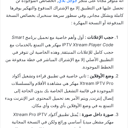
أنه متوفر مجاناً على متجر
جوجل بلاي
, الخصائص الموجودة لن
تحصل عليها في التطبيق إلا مع الإشتراك المدفوع والتهكير يوفرها
كاملة وبشكل مجاني, وفي سطور سريعة سنخبرك بخصائص النسخة
المدفوعة أو النسخة المهكرة :
حجب الإعلانات :
أول وأهم خاصية مع
تحميل برنامج Smart
IPTV Xtream Player Code مهكر
هي التمتع بالخدمات مع
حجب كامل للإعلانات المنبثقة, وهذه الخاصية لن تتوفر في
التطبيق الأصلي إلا مع الإشتراك المباشر في خطة مدفوعة من
الخطط الموجودة.
وضع الأوفلاين :
ثاني خاصية في تطبيق قراءة وتشغيل أكواد
Xtream IPTV Pro مهكر هي مشاهدة الأفلام والمسلسلات
الموجودة في قائمة التشغيل الخاصة بك بدون الحاجة إلى
إتصال إنترنت, ويتم الأمر بعد تحميل المحتوى عبر الإنترنت وبدء
التمتع به في وضع الأوفلاين بأي وقت وأي مكان.
صورة داخل صورة :
يٌمثل
تطبيق أكواد Xtream Pro IPTV
مهكر مشغل ميديا
أساسي ورائع ولكن في النسخة المجانية