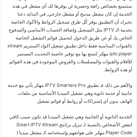
ستتمتع بخصائص رائعة وحصرية لن يوفرها لك أي مشغل في هذه
الخدمة إن كان مشغل مدمج أو مشغل خارجي, في البداية دعنا
نخبرك أن التطبيق يوفر كٌل طرق تسجيل الروابط والأكواد الخاصة
بخدمة الـ IPTV مثل التسجيل وإضافة الحساب الأساسي والمدفوع
الخاص بك أو عن طريق الدخول لتحميل قوائم التشغيل الخاصة
بالقنوات المناسبة فقط داخل
تطبيق تشغيل اكواد اكستريم xtream
iptv player مهكر
لتمتع بها مع توفير خاصية التحديث المستمر
للأفلام والقنوات والمسلسلات والعروض الموجودة في هذه القوائم
أو هذه الروابط.
والأهم من ذلك فـ تطبيق IPTV Smarters Pro مهكر يأتي مع خدمة
جانبية أو خدمة ثانوية وهي تشغيل الميديا الأساسية من ملفات
الهاتف بدون أي إشتراكات أو روابط أو قوائم تشغيل.
الخدمة الثانوية أو الجانبية وهي تشغيل الميديا قد تكون سبب كافي
لبعض الأشخاص بالنسبة لـ
تنزيل برنامج Smart IPTV Xtream
Player Code مهكر
على هواتفهم وإستخدامه كـ مشغل ميديا (