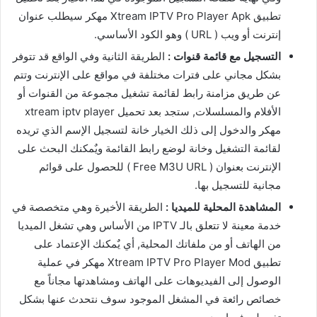
تطبيق Xtream IPTV Pro Player Apk مهكر سيطلب عنوان
إنترنت أو ويب ( URL ) وهو الكود الأساسي.
التسجيل مع قائمة قنوات :
الطريقة الثانية وفي الواقع قد تتوفر
بشكل مجاني على فترات مختلفة في مواقع على الإنترنت وتتم
عن طريق مزامنة رابط لقائمة تشغيل مجموعة من القنوات أو
الأفلام والمسلسلات, ستجد بعد تحميل xtream iptv player
مهكر والدخول إلى ذلك الخيار خانة لتسجيل الإسم الذي تريده
لقائمة التشغيل وخانة لوضع رابط القائمة ويٌمكنك البحث على
الإنترنت بعنوان ( Free M3U URL ) للحصول على قوائم
مجانية للتسجيل بها.
المشاهدة المحلية للميديا :
الطريقة الأخيرة وهي متخصصة في
خدمة معينة لا تتعلق بالـ IPTV من الأساس وهي تشغل الميديا
من الهاتف أو من ملفاتك المحلية, أي يٌمكنك الإعتماد على
تطبيق Xtream IPTV Pro Player Mod مهكر في عملية
الوصول إلى الفيديوهات على الهاتف ومشاهدتها مجاناً مع
خصائص رائعة في المشغل الموجود سوف نتحدث عنها بشكل