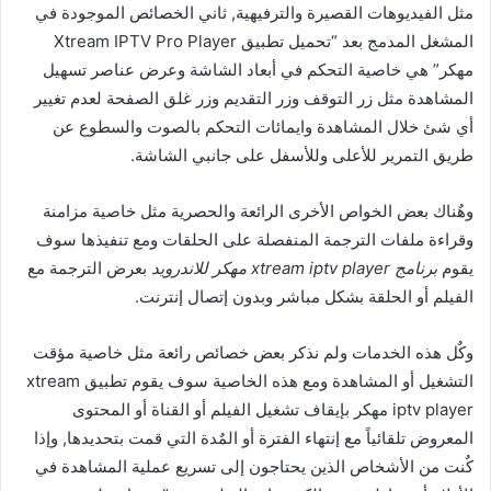
مثل الفيديوهات القصيرة والترفيهية, ثاني الخصائص الموجودة في
المشغل المدمج بعد “تحميل تطبيق Xtream IPTV Pro Player
مهكر” هي خاصية التحكم في أبعاد الشاشة وعرض عناصر تسهيل
المشاهدة مثل زر التوقف وزر التقديم وزر غلق الصفحة لعدم تغيير
أي شئ خلال المشاهدة وايمائات التحكم بالصوت والسطوع عن
طريق التمرير للأعلى وللأسفل على جانبي الشاشة.
وهٌناك بعض الخواص الأخرى الرائعة والحصرية مثل خاصية مزامنة
وقراءة ملفات الترجمة المنفصلة على الحلقات ومع تنفيذها سوف
يقوم
برنامج xtream iptv player مهكر للاندرويد
بعرض الترجمة مع
الفيلم أو الحلقة بشكل مباشر وبدون إتصال إنترنت.
وكٌل هذه الخدمات ولم نذكر بعض خصائص رائعة مثل خاصية مؤقت
التشغيل أو المشاهدة ومع هذه الخاصية سوف يقوم تطبيق xtream
iptv player مهكر بإيقاف تشغيل الفيلم أو القناة أو المحتوى
المعروض تلقائياً مع إنتهاء الفترة أو المٌدة التي قمت بتحديدها, وإذا
كٌنت من الأشخاص الذين يحتاجون إلى تسريع عملية المشاهدة في