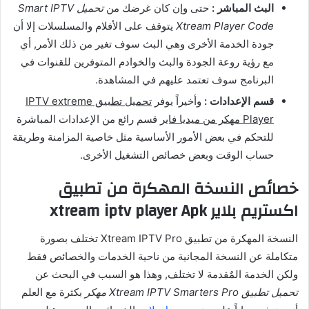
البث المباشر :
حتى وإن كان غرضك من
تحميل Smart IPTV
Xtream Player Code
يتوقف على الأفلام والمسلسلات إلا أن
جودة الخدمة الأخرى وهي البث سوف تغير من ذلك الأمر, أي
مع رؤية روعة الجودة والبث والخوادم المتوفرين للقنوات في
البرنامج سوف تعتمد عليهم في المشاهدة.
قسم الإعدادات :
وأخيراً يوفر
تحميل تطبيق IPTV extreme
Player مهكر من ميديا فاير
قسم رائع من الإعدادات المباشرة
للتحكم في بعض الأمور الأساسية مثل خاصية المزامنة وطريقة
حساب الوقت وبعض خصائص التشغيل الأخرى.
خصائص النسخة المهكرة من تطبيق
اكستريم بلاير xtream iptv player Apk
النسخة المهكرة من تطبيق Xtream IPTV Pro تختلف بصورة
متكاملة عن النسخة المجانية من ناحية الخدمات والخصائص فقط
ولكن الخدمة المٌقدمة لا تختلف, وهذا هو السبب في البحث عن
تحميل تطبيق Xtream IPTV Smarters Pro مهكر
بكثرة مع العلم