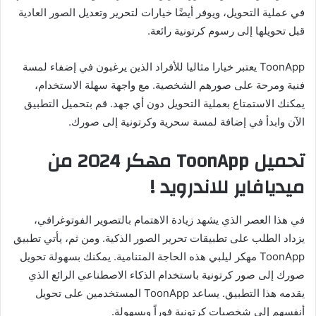
في عملية التحويل، ويوفر أيضًا خيارات لتحرير وتعديل الصور العادية
قبل تحويلها إلى رسوم كرتونية رائعة.
ToonApp يعتبر خيارا مثاليا للأفراد الذين يرغبون في إضفاء لمسة
فنية ومرحة على صورهم الشخصية. مع واجهة سهلة الاستخدام،
يمكنك الاستمتاع بعملية التحويل دون أي جهد. قم بتحميل التطبيق
الآن وابدأ في إضافة لمسة سحرية وكرتونية إلى صورك.
تحميل ToonApp مهكر 2024 من
ميديافاير للاندرويد !
في هذا العصر الذي يشهد زيادة الاهتمام بالتصوير الفوتوغرافي،
يزداد الطلب على تطبيقات تحرير الصور الذكية. ومن ثم، يأتي تطبيق
ToonApp مهكر ليلبي هذه الحاجة المتنامية. يمكنك بسهولة تحويل
صورك إلى صور كرتونية باستخدام الذكاء الاصطناعي الرائع الذي
يقدمه هذا التطبيق. يساعد ToonApp المستخدمين على تحويل
أنفسهم إلى شخصيات كرتونية فوراً وبسهولة.