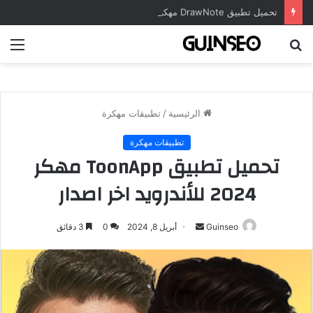
تحميل تطبيق DrawNote مهكر 2026 النسخة المدفوعة للأندرويد مجاناً
بحث
الق
عن
الرئيسية
/
تطبيقات مهكرة
تطبيقات مهكرة
تحميل تطبيق ToonApp مهكر
2024 للأندرويد اخر اصدار
أرسل
Guinseo
أبريل 8, 2024
0
3 دقائق
بريدا
إلكترونيا