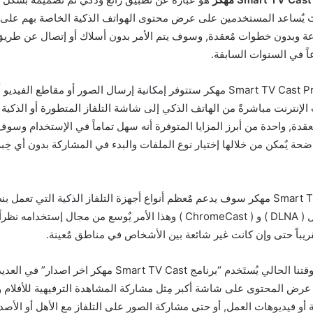
 يٌساعد المستخدمين على عرض محتوى الهواتف الذكية الخاصة بهم على 
ة وبدون خطوات مٌعقدة, وسوف يتم الأمر بدون أسلاك أو إتصال عن طريق
اً في السنوات السابقة.
بعد تحميل تطبيق Smart TV Cast Pro مهكر ستتوفر إمكانية إرسال الصور أو مقاطع ا
الإنترنت مباشرةً من الهاتف الذكي إلى شاشة التلفاز المتطورة أو الذكية 
ٌعقدة, واحدة من أبرز المزايا المتوفرة أنه سهل تماماً في الإستخدام وسوف
ة يٌمكن من خلالها إختيار نوع الملفات والبدء في المشاركة بدون أي خِبر
) أو تدعم تقنيات مثل ( DLNA ) و ( ChromeCast ) وهذا الأمر يٌوسع من مجال إس
ريباً حتى وإن كانت غير شائعة بين الأشخاص في مناطق مٌعينة.
ومن جهة أخرى في وقتنا الحالي يُستَخدم “برنامج Smart TV Cast مهكر ا
 عرض المحتوى على شاشة أكبر مِثل مشاركة المشاهدة الترفيهية للأفلام 
ة أو فيديوهات العمل, أو حتى مشاركة الصور على التلفاز مع الأهل أو الأصدق