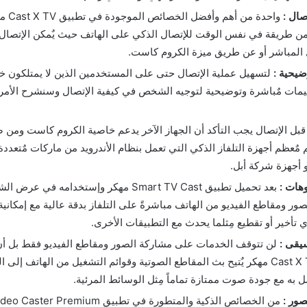
صال :
واحدة م
 من طريقة في نفس الوقت للإتصال الذكي على الهاتف حيث يٌمكن الإتصا
ل المباشر أو عن طريق ميزة الكروم كاست.
ضيحية :
لتسهيل عملية الإتصال حتى على المستخدمين الذين لا يمتلكون خبر
يمات مٌباشرة وتوضيحية لتوجيه الشخص في كيفية الإتصال وسنشرح الأمر 
بل الإتصال يجب التأكد أن الجهاز الآخر يدعم خاصية الكروم كاست وم
م مٌعظم أجهزة التلفاز الذكي التي تعمل بنظام الأندرويد من ماركات مٌتعددة
و أجهزة شركة أبل.
وهات :
بعد تحميل تطبيق Smart TV Cast مهكر وإستخدامه
ر ومقاطع الفيديو من الهاتف مباشرةً على التلفاز بدقة عالية مع إمكانية 
 تأخير أو تقطيع مِثلما يحدث مع التطبيقات الأخرى.
يقى :
لن تتوقف الخدمات على مشاركة الصور ومقاطع الفيديو فقط بل أ
إكس تيفي Cast X TV مهكر يٌتيح بث المقاطع الصوتية وقوائم التشغيل من الهاتف إلى 
ل به مع جودة صوت ممتازة تماماً مِثل الوسائط المرئية.
ور :