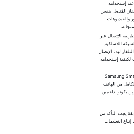
ِعند إستخدامه
الهاتف والتلفاز المٌتصل بنفس
 للصور والفيديوهات
ريقة الإتصال عبر
شبكة اللاسلكية,
 URL ) مٌخصص في مٌتصفح التلفاز لبدء الإتصال
 دائم مع تعليمات لكيفية إستخدامه
في تطبيق Samsung Smart TV Cast
مشاركة الشاشة بالكامل من الهاتف
ين يكونوا داعمين
بقة يجب التأكد من
إتباع التعليمات