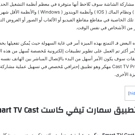
ة مشاركة الشاشة سوف نٌلاحظ أنها متوفرة في معظم أنظمة التشغيل الحدي
الأندرويد ( Android ) ونظام الماك ( IOS ) وأنظمة الويندوز ( 
تلك الخاصية في مقاطع مقاطع الفيديو أو الألعاب أو الصور أو العروض الت
ر من الأشخاص في نفس الوقت.
البعض فـ التمتع بهذه الميزة أمر في غاية السهولة حيث يٌمكن تفعيلها ب
أمر أكثر تم العمل على تطوير تطبيقات إلكترونية مٌخصصة تٌسهل من هذه ال
ات سوف يكون الأمر أسهل من البدء بالإتصال المباشر بين الهاتف نفسه وا
معنا تطبيق Cast TV Premium مهكر وهو تطبيق إحترافي مٌخصص في تسهيل عملية مشا
زة الأخرى.
]
hi
هو عبارة عن تطبيق رائع وذكي تم تصميمه بشكل 