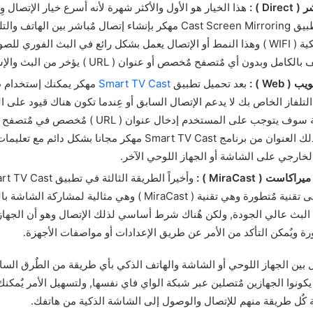
Di ) :
هذا الخيار هو الأول والأكثر شهرة لأنه أسرع خيار الإتصال و
سوف يقوم تطبيق Cast Screen Mirroring مهكر بإنشاء إتصال مٌباشر بين 
الشبكة اللاسلكية ( WIFI ) وهذا النمط أو الإتصال يعمل بشكل رائع في البث الفوري
ل وبدون أي مٌتصفح مٌخصص أو عنوان ( URL ) يؤخر من البث والإستجابة.
 Web ) :
بعد تحميل تطبيق
Smart TV Cast
مهكر يمكنك إستخدام ط
لتلفاز الخاص بك لا يدعم الإتصال السابق أو عِندما تكون هناك قيود على ال
في هذه الحالة سوف يتوجب على المستخدم إدخال عنوان (
ويحصل على ذلك العنوان من برنامج Smart TV Cast مهكر مجانا بشكل
خارجي على الشاشة أو الجهاز اللوحي الآخر.
است ( MiraCast ) :
وأخيراً الطريقة الثالثة 
مهكر تعتمد على تقنية مٌتطورة وهي تقنية ( MiraCast ) وهي مثالية ل
ع البث عالي الجودة, ولكن هٌناك شرط أساسي لذلك الإتصال وهو أن الجهاز
رة ويٌمكن التأكد من الأمر عن طريق الإعدادات أو مواصفات الأجهزة.
ل بين الجهاز اللوحي أو الشاشة والهاتف الذكي بأي طريقة من الطٌرق السا
ونوا الجهازين مٌتصلين عبر شبكة الواي فاي نفسها, ولتسهيل الأمر يٌمكنك 
ٌل طريقة منهم للإتصال والوصول إلى الشاشة الذكية من هاتفك.