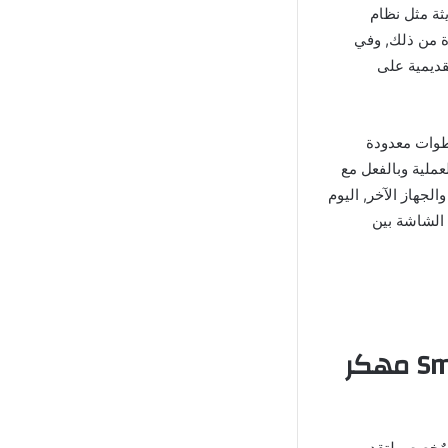
ثة مثل نظام
Windows ) والأنظمة الأقل شهرة من ذلك, وفي
قديمية على
خطوات معدودة
عملية وبالفعل مع
لجهاز الآخر, اليوم
ركة الشاشة بين
نبذة حول تطبيق سمارت تيفي كاست Smart TV Cast مهكر
مٌخصص لتقديم