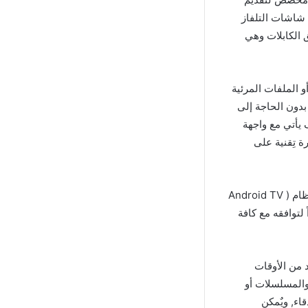
شاشات التلفاز
 الكابلات وهي
لفيديو أو الملفات المرئية
بدون الحاجة إلى
 يأتي مع واجهة
ة تِقنية على
تطبيق Smart TV Cast Apk مهكر سوف يدعم مٌعظم أنواع أجهزة التلفاز الذكية التي تعمل بنظام ( Android TV
تخدامه نظراً لتوافقه مع كافة
خر اصدار” في العديد من الأوقات
والمسلسلات أو
اء, ويٌمكن