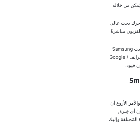
مكن من خلاله
 TV Cast Pro مهكر يدعم محرك بحث عالي
فزيون مباشرةً
واحدة من أهم المزايا الموجودة في برنامج سمارت تي في كاست Samsung
Smart TV Cast مهكر هي أنه يٌتيح الوصول إلى خدمات التخزين السحابي مِثل ( جوجل درايف / Google
Smart Vide
لأمر الأروع أن
 أي خِبرة,
المٌختلفة وإليك