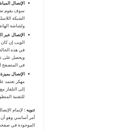
الإتصال المباشر ( rect
ولشاشة الهاتف بالكام
الإتصال عبر الويب (
الويب إن كان ا
في المتصفح ال
الإتصال بميزة ميراك
إلى التلفاز م
للتقنية المتطو
تنويه :
لإتمام الإتصا
أمر أساسي وهو أن يك
الموجودة في صفحة ك