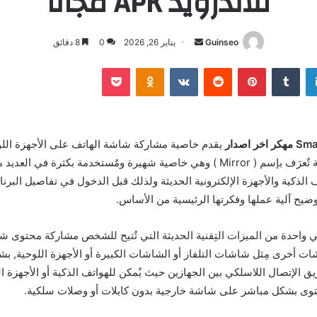
للأندرويد APK مجاناً
أرسل
Guinseo
يناير 26, 2026
0
8 دقائق
بريدا
لينكدإن
بينتيريست
بوكيت
Odnoklassniki
إلكترونيا
يقدم خاصية مشاركة شاشة الهاتف على الأجهزة الل
الذكية وهذه الخاصية تٌعرَف بإسم ( Mirror ) وهي خاصية شهيرة ومٌستخدمة بكثرة ف
 الذكية والأجهزة الإلكترونية الحديثة ولذلك قبل الدخول في تفاصيل الب
ضيح آلية عملها وفكرتها الرئيسية من الأساس.
 ( Mirror ) هي واحدة من الميزات التِقنية الحديثة التي تٌتيح للشخص مشاركة محتوى
ت أخرى مِثل شاشات التلفاز أو الشاشات الكبيرة أو الأجهزة اللوحية, بش
 الإتصال اللاسلكي بين الجهازين حيث يٌمكن للهواتف الذكية أو الأجهزة ال
وى بشكل مباشر على شاشة خارجية بدون كابلات أو وصلات سلكية.