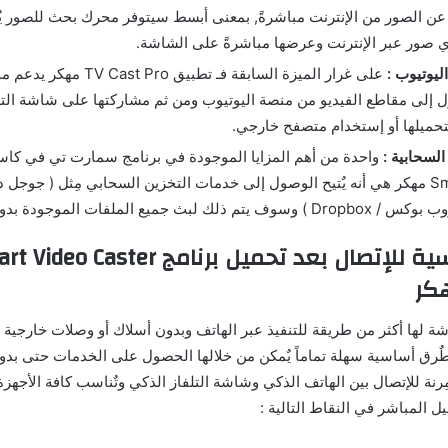
ن الصور من الإنترنت مباشرةً, بمعنى أبسط سيتوفر محرك بحث للصور يٌ
 صور عبر الإنترنت وعرضها مباشرةً على الشاشة.
ليوتيوب :
على غرار الميزة السابقة فـ تطبيق
 إلى مقاطع الفيديو من منصة اليوتيوب ومن ثم مشاركتها على شاشة التل
تحميلها أو إستخدام متصفح خارجي.
لسحابية :
الطٌرق الأساسية للإتصال بعد تحميل برنامج o Caster
 لها أكثر من طريقة للتنفيذ عبر الهاتف وبدون أسلاك أو وصلات خارجية وا
 طٌرق أساسية سهلة تماماً يٌمكن من خلالها الحصول على الخدمات حتى بدون
ِرنة للإتصال بين الهاتف الذكي وشاشة التلفاز الذكي وتٌناسب كافة الأجهزة 
 المباشر في النقاط التالية :