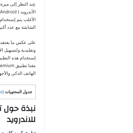
عِند النظر إلى ميز
الأغلب يتم إستخدام 
الشاشة مع عدد أكب
على عكس ما يعتقده 
وتقليدية ولتسهيل ال
إستخدام هذه التطبيق
الهاتف الذكي والأجه
جدول المحتويات
de
[
للاندرويد
تطبيق كروم كاست Smart TV Cast مهكر