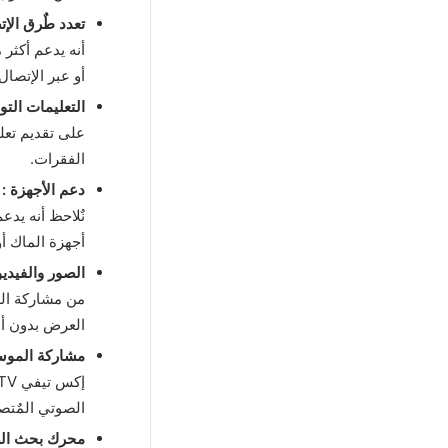
تعدد طٌرق الإت
أنه يدعم أكثر
أو عبر الإتصا
التعليمات التو
على تقديم تعل
الفقرات.
دعم الأجهزة :
ق
نٌلاحظ أنه يدع
أجهزة الماك أ
الصور والفيدي
من مشاركة الصو
العرض بدون أي
مشاركة الموس
الصوتي المٌتص
محرك بحث الص