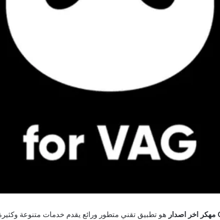
هو تطبيق تقني متطور ورائع يقدم خدمات متنوعة وكثي