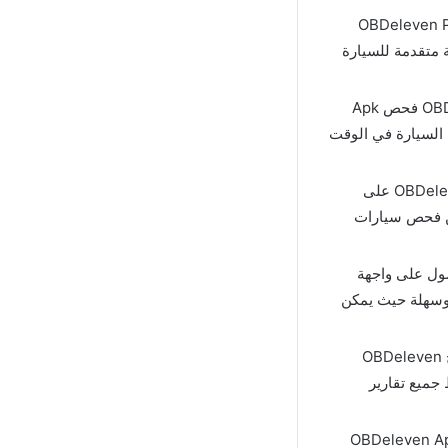
أن برمجة السيارات معقدة ولكن تطبيق OBDeleven PRO
ة متقدمة للسيارة
: واحدة من أهم وأبرز الخصائص الموجودة في برنامج OBDeleven فحص Apk
ة السيارة في الوقت
: بالطبع لن نقدم برنامج فحص السيارات OBDeleven Premium على
, بمعنى أبسط سوف يمكن فحص سيارات
مستخدم الحصول على واجهة
وسهلة حيث يمكن
: بجانب كافة الأدوات المدعومة بالنسبة لفحص السيارات في برنامج OBDeleven
ظ جميع تقارير
ر الأدوات المدعومة فـ بعد تنزيل تطبيق OBDeleven Apps