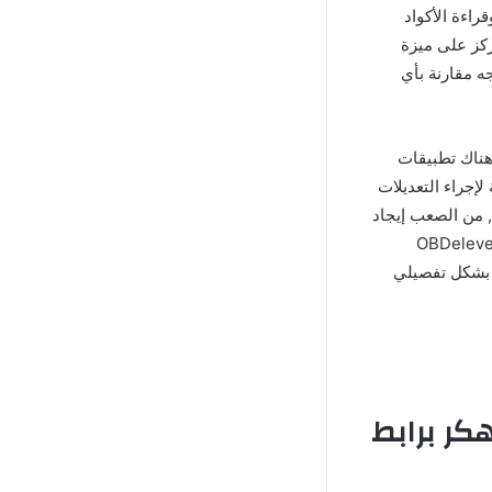
اءة الأكواد
ركز على ميزة
 مقارنة بأي
ناك تطبيقات
إجراء التعديلات
, من الصعب إيجاد
دوات بالنسبة لتشخيص السيارات ولكن مع تطبيق OBDeleven Car
دث عنه بشكل تفصيلي
 حول تطبيق OBDeleven Premium مهكر برابط