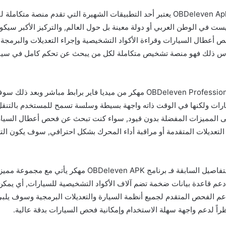
تنزيل تطبيق OBDeleven Apk Mod يعتبر أحد التطبيقات الشهيرة التي تقدم منصة 
ست في الوطن العربي أو دولة معينة بل حول العالم, والتركيز الأكبر سيكو
ص أعطال السيارات وقراءة الأكواد التشخيصية وإجراء التعديلات والبرمجة 
اس ذلك فهو منصة تشخيص متكاملة لكل من يبحث عن تحكم كامل في سيا
قم بتنزيل تطبيق OBDeleven Professional مهكر من ميديا فاير برابط مباشر 
خيارات ولكنها في الوقت ذاته واجهة بسيطة وسلسة تسمح للمستخدم بالتنقل
 المميزات المفضلة بدون قيود, سواء كنت تبحث عن فحص أعطال السيارة أ
 التعديلات المتقدمة أو مراقبة أداء المحرك بشكل احترافي, سوف يكون ا
بالإضافة إلى كافة التفاصيل السابقة فـ برنامج OBDeleven APK مهك
ل دعم قاعدة بيانات ضخمة تضم آلاف الأكواد التشخيصية للسيارات, أي يم
يدعم الفحص المتقدم لجميع أنظمة السيارة والتعديلات البرمجية وسوف يلب
راً لدعم واجهة سهلة الاستخدام وإمكانية فحص السيارات بدقة عالية.