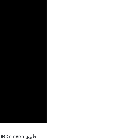
تطبيق OBDeleven مهكر اخر اصدار