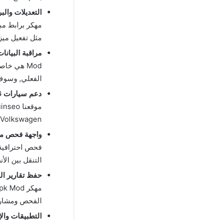
التعديلات والب
مهكر برابط مب
مثل تفعيل ميز
مراقبة البيانا
Mod هي خا
الفعلي, وسوف
دعم سيارات VAG بشكل كامل
Volkswagen و Audi و Seat و Skoda بشكل احترافي ومتقدم.
واجهة فحص 
فحص احترافية
التنقل بين الأ
حفظ تقارير ا
الفحص ومشاركت
التطبيقات وا