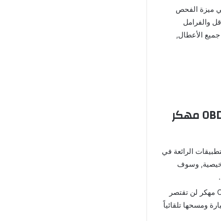
زايا البارزة في برنامج فحص السيارات OBDeleven الذهبي مهكر Apk Mod هي ميزة الفحص
قل والفرامل
جميع الأعطال,
مميزات برنامج فحص السيارات OBDeleven VAG Car Diagnostics مهكر
O مهكر للأندرويد Android من التطبيقات الرائعة في
شخيصية, وسوف
: بعد تحميل تطبيق OBDeleven VAG Car Diagnostics مهكر لن تقتصر
ة ومسحها تلقائياً