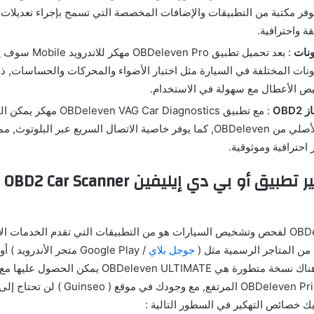
ر مكتبة من التطبيقات والإضافات المخصصة التي تسمح بإجراء تعديلات 
قة واحترافية.
ونات
: بعد تحميل تطبيق eleven Pro
ونات المختلفة في السيارة مثل اختبار الأضواء والمحركات والحساسات, ذل
 الأعطال مع سهولة في الاستخدام.
OBD
: مع تطبيق n VAG Car Diagnostics
جهاز OBD2 الأصلي من OBDeleven, كما يوفر خاصية الاتصال السريع عبر البلوت
 احترافية وموثوقية.
خصائص تهكير تطبيق أو بي دي إيليفين nner
تطبيق OBDeleven App لفحص وتشخيص السيارات هو من التطبيقات التي تقدم الخدما
 من المتاجر الرسمية مثل (
جوجل بلاي
/ Google Play متجر الأندرو
App Store ), لكن هناك نسخة متطورة هي BDeleven ULTIMATE
الذي يتطلب دفع OBDeleven Price المرتفع, مع وجودك
يك خصائص التهكير في السطور التالية :