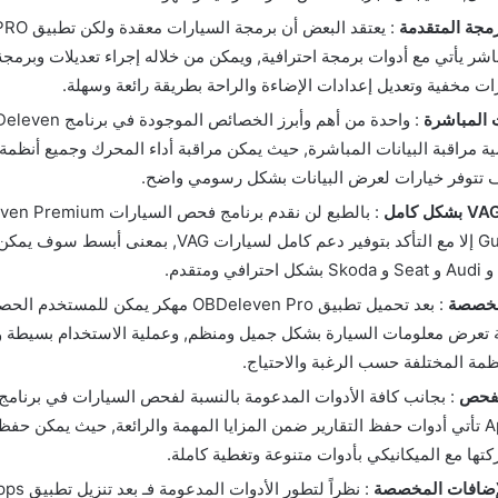
رمجة المتقدمة
: يعتقد البعض 
اشر يأتي مع أدوات برمجة احترافية, ويمكن من خلاله إجراء تعديلات وبرمج
ات مخفية وتعديل إعدادات الإضاءة والراحة بطريقة رائعة وسهلة.
ت المباشرة
صية مراقبة البيانات المباشرة, حيث يمكن مراقبة أداء المحرك وجميع أنظم
 تتوفر خيارات لعرض البيانات بشكل رسومي واضح.
موقعنا Guinseo إلا مع التأكد بتوفير دعم كامل لسيارات VAG
مخصصة
: بعد تحميل تطبيق OBDeleven Pro مهكر يمكن لل
 تعرض معلومات السيارة بشكل جميل ومنظم, وعملية الاستخدام بسيطة 
نظمة المختلفة حسب الرغبة والاحتياج.
لفحص
مهكر Apk Mod تأتي أدوات حفظ التقارير ضمن المزايا المهمة والرائعة, حيث يمكن حف
ها مع الميكانيكي بأدوات متنوعة وتغطية كاملة.
لإضافات المخصصة
: نظراً لتطو