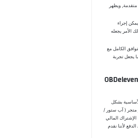
متقدمة, ويظهر
OBD مهكر للاندرويد Mobile سوف يمكن إجراء
ك الأمر يجعله
OBDeleve مهكر يمكن التوافق الكامل مع
وث, مما يجعل تجربة
OBDeleven OBD2 Car Sca
ت الأساسية بشكل
يد ) أو متجر ( آب ستور /
O يمكن الحصول عليها مع الإشتراك المالي
 في موقع ( Guinseo ) لن تحتاج إلى الدفع لأننا نقدم