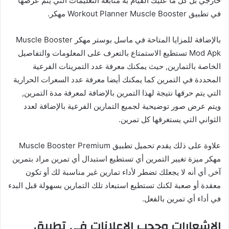
خارجي بل كل ما عليك القيام به متابعة التعليمات التي يتم عرضها
في تطبيق Workout Planner Muscle Booster مهكر.
بالإضافة للمزايا المتاحة في ماسل بوستر مهكر Muscle Booster
Mod Apk تستطيع الاستمتاع بالتعرف على المعلومات والتفاصيل
الخاصة بالتمارين, حيث يمكنك معرفة عدد التمرينات الفرعية
المحددة في التمرين كما يمكنك أيضا معرفة عدد السعرات الحرارية
التي يتم حرقها نتيجة لهذا التمرين بالإضافة لمعرفة مدة التمرين,
ويتم عرض صور توضيحية لجميع التمارين الفرعية بالإضافة لعدد
الثواني التي يستغرقها كل تمرين.
علاوة على ذلك يقدم تحميل تطبيق Muscle Booster Premium
مهكر ميزة تغيير التمرين أي تستطيع استبدال أي تمرين مراد بتمرين
آخر, أي أنه لا يجعلك تضطر لأداء تمارين غير مناسبة لك أو تكون
معقدة أو صعبة لكنك تستطيع استبعاد تلك التمارين بسهولة قبل البدء
في أداء أي تمرين بالفعل.
الإشعارات وحجب الإعلانات في تطبيق