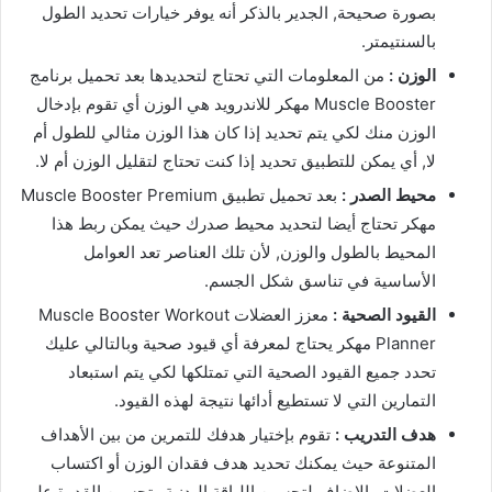
بصورة صحيحة, الجدير بالذكر أنه يوفر خيارات تحديد الطول
بالسنتيمتر.
الوزن :
من المعلومات التي تحتاج لتحديدها بعد تحميل برنامج
Muscle Booster مهكر للاندرويد هي الوزن أي تقوم بإدخال
الوزن منك لكي يتم تحديد إذا كان هذا الوزن مثالي للطول أم
لا, أي يمكن للتطبيق تحديد إذا كنت تحتاج لتقليل الوزن أم لا.
محيط الصدر :
بعد تحميل تطبيق Muscle Booster Premium
مهكر تحتاج أيضا لتحديد محيط صدرك حيث يمكن ربط هذا
المحيط بالطول والوزن, لأن تلك العناصر تعد العوامل
الأساسية في تناسق شكل الجسم.
القيود الصحية :
معزز العضلات Muscle Booster Workout
Planner مهكر يحتاج لمعرفة أي قيود صحية وبالتالي عليك
تحدد جميع القيود الصحية التي تمتلكها لكي يتم استبعاد
التمارين التي لا تستطيع أدائها نتيجة لهذه القيود.
هدف التدريب :
تقوم بإختيار هدفك للتمرين من بين الأهداف
المتنوعة حيث يمكنك تحديد هدف فقدان الوزن أو اكتساب
العضلات بالإضاف لتحسين اللياقة البدنية وتحسين القدرة على