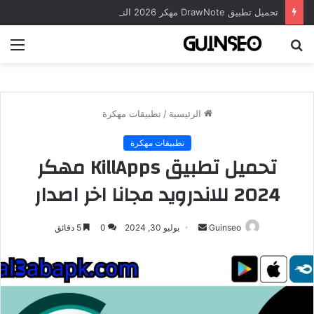
تحميل تطبيق DrawNote مهكر 2026 النسخة المدفوعة للأندرويد مجاناً
بحث
الق
عن
الرئيسية
/
تطبيقات مهكرة
تطبيقات مهكرة
تحميل تطبيق KillApps مهكر
2024 للاندرويد مجانا اخر اصدار
أرسل
Guinseo
يوليو 30, 2024
0
5 دقائق
بريدا
إلكترونيا