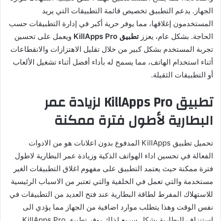
الجهاز. يدعم التطبيق تخصيص قائمة التطبيقات التي يريد
المستخدمون إغلاقها، مما يوفر حرية أكبر في إدارة التطبيقات حسب
الحاجة. بشكل عام، يعزز
تطبيق KillApps Pro
ويعمل على تحسين
تجربة المستخدم بشكل كبير من خلال تقليل الاهتزازات والانقطاعات
أثناء استخدام الهاتف، مما يسمح له بأداء أفضل أثناء تشغيل الألعاب
أو التطبيقات الثقيلة.
تطبيق KillApps Pro لزيادة عمر
البطارية لأطول فترة ممكنة
تحميل تطبيق KillApps المدفوع بدون اعلانات هو من الادوات
الفعالة في تحسين اداء الهواتف الذكية وزيادة عمر البطارية لاطول
فترة ممكنة حيث يعتمد التطبيق على مفهوم اغلاق التطبيقات الغير
مستخدمة والتي تعمل في الخلفية والتي تعتبر من الاسباب الرئيسية
للاستهلاك المفرط لطاقة البطارية عند فتح العديد من التطبيقات في
نفس الوقت وهذا يتطلب موارد اضافية من الجهاز مما يؤدي الى
استنزاف البطارية بشكل سريع لذلك يوفر تطبيق KillApps Pro