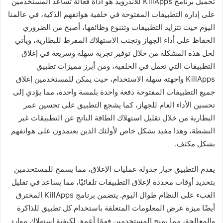
تحميل برنامج KillApps للاندرويد هو أداة فعالة تساعد المستخدمين
على إدارة التطبيقات المفتوحة في خلفية هواتفهم الذكية، في عالمنا
اليوم حيث تتزايد التطبيقات وتتنوع وظائفها، أصبح من الضروري
الحفاظ على أداء الجهاز وتجنب الاستهلاك المفرط للبطارية، ويأتي
لحل هذه المشكلة من خلال توفير تجربة سهلة وسريعة في إغلاق
التطبيقات التي تعمل في الخلفية، ومن أبرز مميزات تطبيق
KillApps واجهته سهلة الاستخدام، حيث يمكن للمستخدمين إغلاق
جميع التطبيقات المفتوحة دفعة واحدة بلمسة واحدة، مما يؤدي إلى
تحسين الأداء العام للجهاز، كما يشجع التطبيق على تحسين عمر
البطارية من خلال تقليل استهلاك الطاقة الناتج عن التطبيقات غير
النشطة، وهذا مفيد بشكل خاص لأولئك الذين يعتمدون على هواتفهم
بشكل مكثف.
يقدم التطبيق خيار جدولة عمليات الإغلاق، مما يسمح للمستخدمين
بتحديد أوقات محددة لإغلاق التطبيقات تلقائيًا، مما يساعد في تقليل
العبء على النظام طوال اليوم. يتضمن برنامج KillApps المخترق
أيضًا ميزة عرض المعلومات المتعلقة باستخدام كل تطبيق للذاكرة
والمعالجة، مما يمنح المستخدمين فهمًا أعمق لكيفية استهلاك موارد