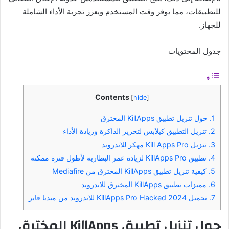
للتطبيقات، مما يوفر وقت المستخدم ويعزز تجربة الأداء الشاملة
للجهاز.
جدول المحتويات
Contents
[
hide
]
1.
حول تنزيل تطبيق KillApps المخترق
2.
تنزيل التطبيق كيلآبس لتحرير الذاكرة وزيادة الأداء
3.
تنزيل Kill Apps Pro مهكر للاندرويد
4.
تطبيق KillApps Pro لزيادة عمر البطارية لأطول فترة ممكنة
5.
كيفية تنزيل تطبيق KillApps المخترق من Mediafire
6.
مميزات تطبيق KillApps المخترق للاندرويد
7.
تحميل KillApps Pro Hacked 2024 للاندرويد من ميديا ​​فاير
حول تنزيل تطبيق KillApps المخترق