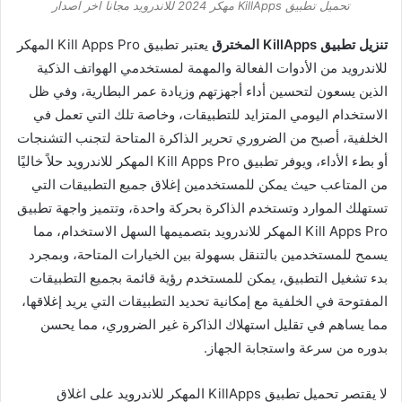
تحميل تطبيق KillApps مهكر 2024 للاندرويد مجانا اخر اصدار
تنزيل تطبيق KillApps المخترق
يعتبر تطبيق Kill Apps Pro المهكر
للاندرويد من الأدوات الفعالة والمهمة لمستخدمي الهواتف الذكية
الذين يسعون لتحسين أداء أجهزتهم وزيادة عمر البطارية، وفي ظل
الاستخدام اليومي المتزايد للتطبيقات، وخاصة تلك التي تعمل في
الخلفية، أصبح من الضروري تحرير الذاكرة المتاحة لتجنب التشنجات
أو بطء الأداء، ويوفر تطبيق Kill Apps Pro المهكر للاندرويد حلاً خاليًا
من المتاعب حيث يمكن للمستخدمين إغلاق جميع التطبيقات التي
تستهلك الموارد وتستخدم الذاكرة بحركة واحدة، وتتميز واجهة تطبيق
Kill Apps Pro المهكر للاندرويد بتصميمها السهل الاستخدام، مما
يسمح للمستخدمين بالتنقل بسهولة بين الخيارات المتاحة، وبمجرد
بدء تشغيل التطبيق، يمكن للمستخدم رؤية قائمة بجميع التطبيقات
المفتوحة في الخلفية مع إمكانية تحديد التطبيقات التي يريد إغلاقها،
مما يساهم في تقليل استهلاك الذاكرة غير الضروري، مما يحسن
بدوره من سرعة واستجابة الجهاز.
لا يقتصر تحميل تطبيق KillApps المهكر للاندرويد على اغلاق