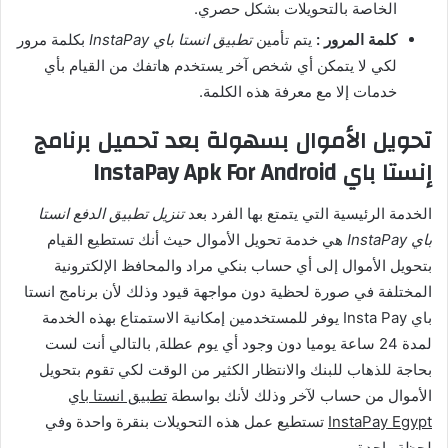
الخاصة بالتحويلات بشكل حصري.
كلمة المرور :
يتم تأمين
تطبيق انستا باي InstaPay
بكلمة مرور
لكي لا يتمكن أي شخص آخر يستخدم هاتفك من القيام بأي
خدمات إلا مع معرفة هذه الكلمة.
تحويل الأموال بسهولة بعد تحميل برنامج
إنستا باي InstaPay Apk For Android
الخدمة الرئيسية التي يتمتع بها الفرد بعد
تنزيل تطبيق الدفع انستا
باي InstaPay
هي خدمة تحويل الأموال حيث أنك تستطيع القيام
بتحويل الأموال إلى أي حساب بنكي مراد والمحافظ الإلكترونية
المختلفة في صورة لحظية دون مواجهة قيود وذلك لأن برنامج انستا
باي Insta Pay يوفر للمستخدمين إمكانية الاستمتاع بهذه الخدمة
لمدة 24 ساعة يوميا دون وجود أي يوم عطلة, بالتالي أنت لست
بحاجة للذهاب للبنك والانتظار الكثير من الوقت لكي تقوم بتحويل
الأموال من حساب لآخر وذلك لأنك بواسطة
تطبيق انستا باي
InstaPay Egypt
تستطيع عمل هذه التحويلات بنقرة واحدة وفي
لحظة واحدة.