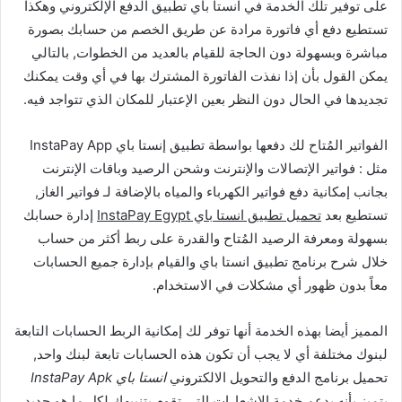
على توفير تلك الخدمة في انستا باي تطبيق الدفع الإلكتروني وهكذا
تستطيع دفع أي فاتورة مرادة عن طريق الخصم من حسابك بصورة
مباشرة وبسهولة دون الحاجة للقيام بالعديد من الخطوات, بالتالي
يمكن القول بأن إذا نفذت الفاتورة المشترك بها في أي وقت يمكنك
تجديدها في الحال دون النظر بعين الإعتبار للمكان الذي تتواجد فيه.
الفواتير المُتاح لك دفعها بواسطة تطبيق إنستا باي InstaPay App
مثل : فواتير الإتصالات والإنترنت وشحن الرصيد وباقات الإنترنت
بجانب إمكانية دفع فواتير الكهرباء والمياه بالإضافة لـ فواتير الغاز,
تستطيع بعد
تحميل تطبيق انستا باي InstaPay Egypt
إدارة حسابك
بسهولة ومعرفة الرصيد المُتاح والقدرة على ربط أكثر من حساب
خلال شرح برنامج تطبيق انستا باي والقيام بإدارة جميع الحسابات
معاً بدون ظهور أي مشكلات في الاستخدام.
المميز أيضا بهذه الخدمة أنها توفر لك إمكانية الربط الحسابات التابعة
لبنوك مختلفة أي لا يجب أن تكون هذه الحسابات تابعة لبنك واحد,
تحميل برنامج الدفع والتحويل الالكتروني
انستا باي InstaPay Apk
يتميز بأنه يدعم خدمة الإشعارات التي تقوم بتنبيهك لكل ما هو جديد