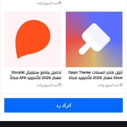
منذ أسبوع واحد
تنزيل متجر السمات Oppo Theme
تحميل برنامج ستوريتل Storytel
Store مهكر 2026 للأندرويد مجانا
مهكر 2026 للأندرويد APK مجاناً
منذ أسبوع واحد
منذ أسبوع واحد
اترك رد