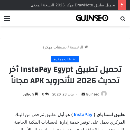
تحميل تطبيق DrawNote مهكر 2026 النسخة المدفوعة للأندرويد مجاناً
بحث
الق
عن
الرئيسية
/
تطبيقات مهكرة
تطبيقات مهكرة
تحميل تطبيق InstaPay Egypt أخر
تحديث 2026 للأندرويد APK مجاناً
أرسل
Guinseo
يناير 23, 2026
0
9 دقائق
بريدا
إلكترونيا
تطبيق انستا باي (
InstaPay
)
هو أول تطبيق مُرخص من البنك
المركزي يعمل على توفير خدمة إدارة الحسابات البنكية الخاصة
بالمستخدمين بالإضافة لتوفير خدمة تحويل واستقبال الأموال من