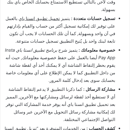
وقت لآخر, بالتالي تستطيع الاستمتاع بحسابك الخاص بأي بنك
بسهولة.
تسجيل حسابات متعددة :
يتميز
تحميل تطبيق انستا باي
بالعمل
على توفير لك إمكانية تسجيل أكثر من حساب والقيام بإدارتهم
في آن واحد وبسهولة, كما أن تلك الحسابات لا يجب أن تكون
تابعة لبنك واحد بل يٌتيح التطبيق تسجيل حسابات متنوعة.
خصوصية معلوماتك :
يتميز شرح
برنامج تطبيق انستا باي Insta
Pay App
أيضا بالعمل على حفظ خصوصية معلوماتك, حيث أنه
يقوم بحظر إلتقاط الشاشة أي لا يمكنك أخذ أي لقطة شاشة
من داخل التطبيق كما لا يمكن الإطلاع على أي معلومات خاصة
بحسابك سوى بعد إدخال كلمة المرور.
مشاركة الرسائل :
كما ذكرنا التطبيق لا يدعم إلتقاط الشاشة
أي لا تستطيع أخذ لقطة لرسائل ومشاركتها مع الأخرين, المميز
بعد تحميل تطبيق انستا باي أنه يوفر خدمة المشاركة التي توفر
لك إمكانية مشاركة رسائل التحويل مع الآخرين عبر وسائل
التواصل الإجتماعي المختلفة.
كشف الحساب :
من الخدمات المتوفرة بعد “تنزيل تطبيق انستا