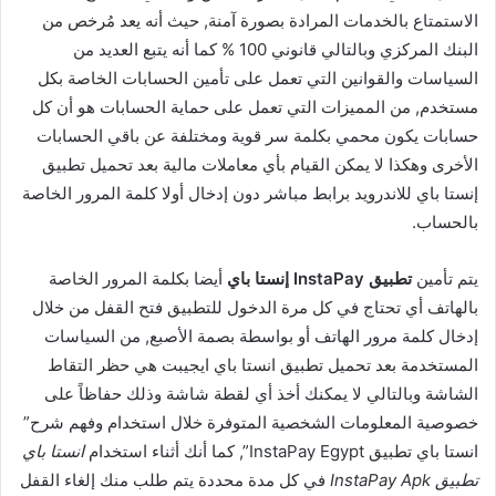
الاستمتاع بالخدمات المرادة بصورة آمنة, حيث أنه يعد مُرخص من
البنك المركزي وبالتالي قانوني 100 % كما أنه يتبع العديد من
السياسات والقوانين التي تعمل على تأمين الحسابات الخاصة بكل
مستخدم, من المميزات التي تعمل على حماية الحسابات هو أن كل
حسابات يكون محمي بكلمة سر قوية ومختلفة عن باقي الحسابات
الأخرى وهكذا لا يمكن القيام بأي معاملات مالية بعد تحميل تطبيق
إنستا باي للاندرويد برابط مباشر دون إدخال أولا كلمة المرور الخاصة
بالحساب.
يتم تأمين
تطبيق InstaPay إنستا باي
أيضا بكلمة المرور الخاصة
بالهاتف أي تحتاج في كل مرة الدخول للتطبيق فتح القفل من خلال
إدخال كلمة مرور الهاتف أو بواسطة بصمة الأصبع, من السياسات
المستخدمة بعد تحميل تطبيق انستا باي ايجيبت هي حظر التقاط
الشاشة وبالتالي لا يمكنك أخذ أي لقطة شاشة وذلك حفاظاً على
خصوصية المعلومات الشخصية المتوفرة خلال استخدام وفهم شرح”
انستا باي تطبيق InstaPay Egypt”, كما أنك أثناء استخدام
انستا باي
تطبيق InstaPay Apk
في كل مدة محددة يتم طلب منك إلغاء القفل