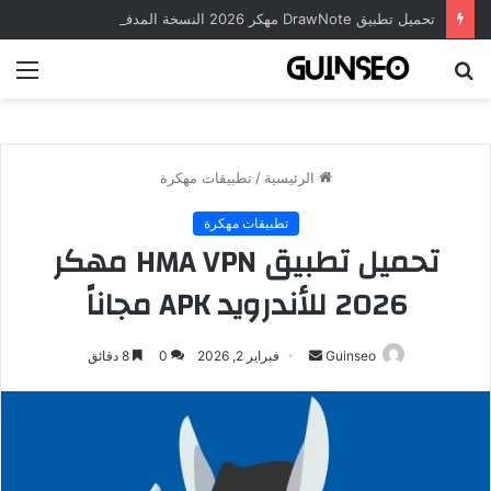
تحميل تطبيق DrawNote مهكر 2026 النسخة المدفوعة للأندرويد مجاناً
بحث
الق
عن
الرئيسية
/
تطبيقات مهكرة
تطبيقات مهكرة
تحميل تطبيق HMA VPN مهكر
2026 للأندرويد APK مجاناً
أرسل
Guinseo
فبراير 2, 2026
0
8 دقائق
بريدا
إلكترونيا