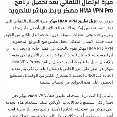
ميزة الإتصال التلقائي بعد تحميل برنامج
HMA VPN Pro مهكر برابط مباشر للاندرويد
تتوفر بعد
تنزيل تطبيق HMA VPN مهكر
ميزة الإتصال التلقائي التي
توفر للمستخدمين إمكانية الاستمتاع بالإتصال بأفضل خادم متاح
بنقرة واحدة وفي لحظات بسيطة بدون الحاجة لبذل الكثير من الجهد,
حيث خدمة الاتصال التلقائي تجعل تطبيق فتح المواقع المحجوبة
HMA Pro VPN مهكر يقوم بالبحث عن أفضل خادم والإتصال به, أي
أن المستخدم لا يحتاج للبحث كثيرا عن الخادم الأسرع لكي يقوم
بالإتصال به بل ما عليه فعله بعد تحميل برنامج HMA VPN Proxy
مهكر هو النقر على الزر الخاص بالإتصال التلقائي لكي يتم تحديد
الخادم في الحال, الخدمة لا تستغرق الكثير من الوقت بل تستطيع
الحصول على هذه الخوادم في لحظات بسيطة.
بالتالي إذا كنت تريد استخدام
تطبيق HMA VPN Apk مهكر اخر
اصدار
لكي تستمتع بأحد الألعاب الأونلاين عليك استخدام هذه الخدمة
لكي تتمكن من استخدام الخادم الأفضل والذي يوفر لك تجربة لعب
أفضل بدون ظهور أي مشكلات خلال اللعب تتعلق بسرعة الإنترنت,