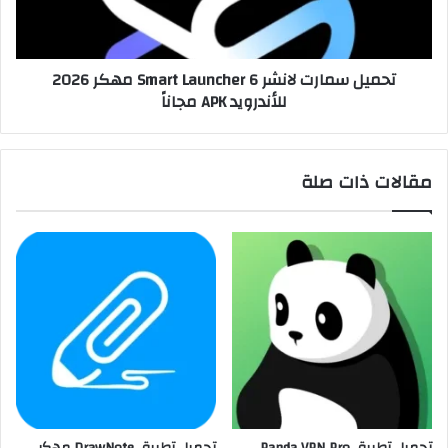
تحميل سمارت لانشر Smart Launcher 6 مهكر 2026
للأندرويد APK مجاناً
مقالات ذات صلة
تحميل تطبيق Panda VPN Pro
تحميل تطبيق DrawNote مهكر