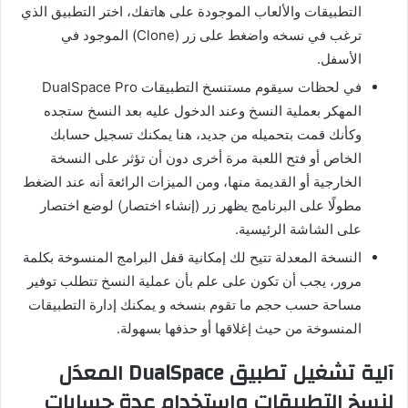
التطبيقات والألعاب الموجودة على هاتفك، اختر التطبيق الذي
ترغب في نسخه واضغط على زر (Clone) الموجود في
الأسفل.
في لحظات سيقوم مستنسخ التطبيقات DualSpace Pro
المهكر بعملية النسخ وعند الدخول عليه بعد النسخ ستجده
وكأنك قمت بتحميله من جديد، هنا يمكنك تسجيل حسابك
الخاص أو فتح اللعبة مرة أخرى دون أن تؤثر على النسخة
الخارجية أو القديمة منها، ومن الميزات الرائعة أنه عند الضغط
مطولًا على البرنامج يظهر زر (إنشاء اختصار) لوضع اختصار
على الشاشة الرئيسية.
النسخة المعدلة تتيح لك إمكانية قفل البرامج المنسوخة بكلمة
مرور، يجب أن تكون على علم بأن عملية النسخ تتطلب توفير
مساحة حسب حجم ما تقوم بنسخه و يمكنك إدارة التطبيقات
المنسوخة من حيث إغلاقها أو حذفها بسهولة.
آلية تشغيل تطبيق DualSpace المعدَل
لنسخ التطبيقات واستخدام عدة حسابات