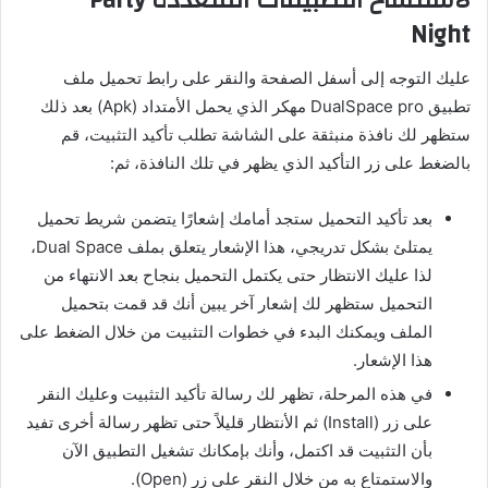
Night
عليك التوجه إلى أسفل الصفحة والنقر على رابط تحميل ملف
تطبيق DualSpace pro مهكر الذي يحمل الأمتداد (Apk) بعد ذلك
ستظهر لك نافذة منبثقة على الشاشة تطلب تأكيد التثبيت، قم
بالضغط على زر التأكيد الذي يظهر في تلك النافذة، ثم:
بعد تأكيد التحميل ستجد أمامك إشعارًا يتضمن شريط تحميل
يمتلئ بشكل تدريجي، هذا الإشعار يتعلق بملف Dual Space،
لذا عليك الانتظار حتى يكتمل التحميل بنجاح بعد الانتهاء من
التحميل ستظهر لك إشعار آخر يبين أنك قد قمت بتحميل
الملف ويمكنك البدء في خطوات التثبيت من خلال الضغط على
هذا الإشعار.
في هذه المرحلة، تظهر لك رسالة تأكيد التثبيت وعليك النقر
على زر (Install) ثم الأنتظار قليلاً حتى تظهر رسالة أخرى تفيد
بأن التثبيت قد اكتمل، وأنك بإمكانك تشغيل التطبيق الآن
والاستمتاع به من خلال النقر على زر (Open).