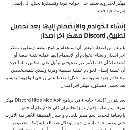
مهكر للاندرويد يعتمد على خوادم قوية ومٌستقرة تحتاج إلى إتصال
إنترنت جيد فقط.
إنشاء الخوادم والإنضمام إليها بعد تحميل
تطبيق Discord مهكر اخر اصدار
بالرغم من إعتقاد البعض أن إستخدام برنامج منصة ديسكورد مهكر
اخر اصدار وإنشاء الخوادم أو الإنضمام إليها عملية تقنية صعبة أو
مٌعقدة إلا أن ذلك الأمر غير صحيح نهائياً بل على العكس تماماً حيث
أن عملية إنشاء الخوادم عملية بسيطة ومرنة ويُمكن للمستخدمين
بدء خادم جديد بسهولة من خلال الضغط على زر في الواجهة الرئيسية
بعد تحميل ديسكورد مهكر اخر اصدار.
بعد نقر زر ( إنشاء خادم ) في برنامج Discord Nitro Mod Apk مهكر
سوف يتم طلب إختيار نوع الخادم إن كان خادم عام أو خاص
بالإضافة لتحديد إسم مميز للخادم وإختيار المنطقة الجُغرافية الأقرب
حتى يضمن جودة إتصال جيدة, وخلال هذه العملية يٌمكن تخصيص