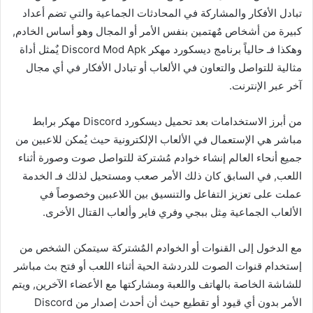
تبادل الأفكار والمشاركة في المحادثات الجماعية والتي تضم أعداد
كبيرة من أشخاص مٌهتمين بنفس الأمر أو المجال وهو أساس الخادم,
وهكذا فـ حالياً برنامج ديسكورد مهكر Discord Mod Apk يٌمثل أداة
مثالية للتواصل والتعاون في الألعاب أو تبادل الأفكار في أي مجال
آخر عبر الإنترنت.
من أبرز الاستخدامات بعد تحميل ديسكورد Discord مهكر برابط
مباشر هي الإستعمال في الألعاب الإلكترونية حيث يُمكن للاعبين من
جميع أنحاء العالم إنشاء خوادم مُشتركة للتواصل صوت وصورة أثناء
اللعب, في السابق كان ذلك الأمر صعب ومستحيل لذلك فـ الخدمة
عملت على تعزيز التفاعل والتنسيق بين اللاعبين وخصوصاً في
الألعاب الجماعية مِثل ببجي وفري فاير وألعاب القتال الأخرى.
مع الدخول إلى القنوات أو الخوادم المٌشتركة سيتمكن الشخص من
إستخدام قنوات الصوت للدردشة الحية أثناء اللعب أو فتح بث مباشر
للشاشة الخاصة بالهاتف واللعبة ومشاركتها مع الأعضاء الآخرين, ويتم
الأمر بدون أي قيود أو تقطيع حيث أن أحدث إصدار من Discord