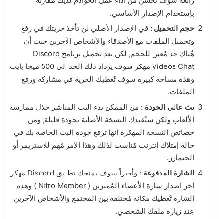
رائعة سوف تٌحسن من أداء عمل الخوادم لديك مقارنةً
بإستخدام الإصدار الأساسي.
حجم التحميل :
في الإصدار الأصلي لن تأخذ حريتك في رفع
وتحميل الملفات مع الأصدقاء والأشخاص الآخرين حيث أن
هٌناك حد مٌعين للحجم, لكن بعد تحميل برنامج Discord
Videos Chat مهكر سوف يزداد ذلك الحد إلى 500 ميجا بايت
وهذه مساحة كبيرة سوف تٌعطيك الحرية في مشاركة ورفع
الملفات.
بث عالي الجودة :
من الممكن بدء البث المباشر خلال ممارسة
الألعاب ولكن ستٌقيدك النسخة الأصلية بجودة قليلة, ومن
خصائص النسخة المهكرة أنها ترفع جودة البث الخاصة بك في
حالة إمتلاك إنترنت مٌناسب لذلك وهذا الأمر مٌهم للاستريمر أو
الجيمارز.
الشارة المدفوعة :
وأخيراً سوف يمنحك تطبيق Discord مهكر
اخر اصدار شارة الأعضاء المٌميزين ( Nitro Member ) وهذه
الشارة تٌعطيك مكانة مٌختلفة بين المجتمع والأشخاص الآخرين
عِند زيارة ملفك الشخصي.