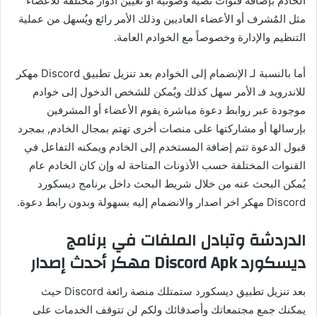
الخادم بإضافة قنوات نصية وصوتية أو تعيين أدوار مختلفة للأعضاء
مثل المٌشرف أو الأعضاء العاديين وذلك الأمر رائع ويُسهل من عملية
التنظيم والإدارة وخصوصاً مع الخوادم العامة.
أما بالنسبة لـ الإنضمام إلى الخوادم بعد تنزيل تطبيق Discord مهكر
للاندرويد فـ الأمر سهل كذلك ويٌمكن للشخص الدخول إلى خوادم
موجودة عبر روابط دعوة مباشرة يقوم الأعضاء أو المشرفين
بإرسالها أو مشاركتها على منصات أخرى تهتم بمجال الخادم, بمجرد
قبول الدعوة تتم إضافة المستخدم إلى الخادم ويمكنه التفاعل في
القنوات المختلفة حسب الأذونات المتاحة له وإن كان الخادم عام
يُمكن البحث عنه من خلال شريط البحث داخل برنامج ديسكورد
Discord مهكر اخر اصدار والانضمام إليه بسهولة وبدون رابط دعوة.
الدردشة وتبادل الملفات في برنامج
ديسكورد Discord Apk مهكر أحدث إصدار
بعد تنزيل تطبيق ديسكورد ستمتلك منصة رائعة Discord حيث
يمكنك جمع مجتمعاتك وأصدقائك ولكم لن تتوقف الخدمات على