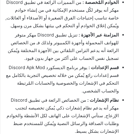
الخوادم المٌخصصة :
من المميزات الرائعة في تطبيق Discord
مهكر أنه يوفر لكٌل مستخدم الإمكانية في من إنشاء خوادم
خاصة تناسب إحتياجات الفرق الصغيرة أو الأصدقاء أو العائلات,
ويٌمكن إغلاق الخوادم أو التحكم في بيئتها بشكل مرن وسهل.
المزامنة عبر الأجهزة :
تنزيل تطبيق Discord مهكر متوفر
للهواتف المحمولة وأجهزة الكمبيوتر ولذلك فـ من الخصائص
الرائعة أنه يدعم التزامن التلقائي بين الأجهزة المختلفة ويٌمكن
تسجيل نفس الحساب على أكثر من جهاز بدون قيود.
قسم الإعدادات :
يوفر برنامج الديسكورد Discord Apk Mod
قسم إعدادات رائع يٌمكن من خلاله تخصيص التجربة بالكامل مع
التحكم في الإشعارات والخصوصية والحسابات المٌرتبطة
والحساب الشخصي.
نظام الإشعارات :
من الخصائص الرائعة في تطبيق Discord
مهكر أنه يدعم نظام إشعارات ذكي يُمكن تخصيصه لتجنب
الإزعاج, ستأتي الإشعارات على الهاتف لكل الأنشطة والخوادم
وطلبات الصداقة والرسائل النصية ويُمكن للمستخدم ضبط
الإشعارات بشكل بسيط.