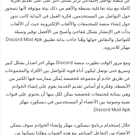
عن منصة تواصل إجتماعي تُركز بشكل أكبر على على تقديم تجربة
كاملة مع بيئة تفاعلية بسيطة والأهم من ذلك بيئة موثوقة لأنها تتمحور
حول التواصل بين المستخدمين, فكرة العمل في البداية كانت تدور
حول إنشاء منصة للمجتمعات والألعاب الإلكترونية حيث أن الألعاب
بدأت في الإنتشار بشكل مٌفاجئ وأصبح من الأفضل توفير وسيلة
للتواصل والنقاش حولها وهٌنا جاءت بداية تطبيق Discord Mod Apk
مهكر للاندرويد.
ومع مرور الوقت تطورت منصة Discord مهكر اخر اصدار بشكل كبير
وسريع حتى توصل ليكون أداة قوية للتواصل بين الأفراد والمجموعات
عن طريق خادم أو مجموعة مٌخصصة يٌمكن ممارسه فيها الكثير من
الأنشطة, وفكرة أو أساس تقديم الخدمة يقوم على إنشاء الخوادم
وهي بمثابة مُجتمعات مُخصصة يمكن لكل منها أن يحتوي على قنوات
نصية وصوتية بين الأعضاء أو المستخدمين في ديسكورد مهكر
Discord Mod Apk.
خلال إستخدام برنامج ديسكورد مهكر وإنشاء الخوادم سوف يتمكن
الأعضاء من التفاعل المباشر مع هذه القنوات وهكذا يتمكنوا من