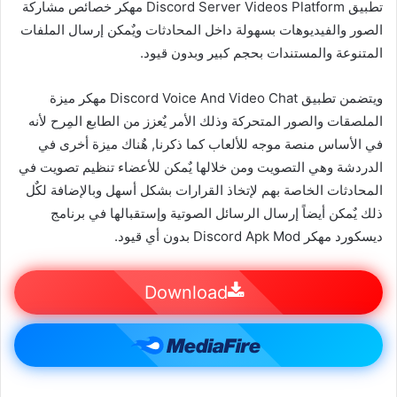
تطبيق Discord Server Videos Platform مهكر خصائص مشاركة
الصور والفيديوهات بسهولة داخل المحادثات ويٌمكن إرسال الملفات
المتنوعة والمستندات بحجم كبير وبدون قيود.
ويتضمن تطبيق Discord Voice And Video Chat مهكر ميزة
الملصقات والصور المتحركة وذلك الأمر يٌعزز من الطابع المِرح لأنه
في الأساس منصة موجه للألعاب كما ذكرنا, هٌناك ميزة أخرى في
الدردشة وهي التصويت ومن خلالها يٌمكن للأعضاء تنظيم تصويت في
المحادثات الخاصة بهم لإتخاذ القرارات بشكل أسهل وبالإضافة لكٌل
ذلك يٌمكن أيضاً إرسال الرسائل الصوتية وإستقبالها في برنامج
ديسكورد مهكر Discord Apk Mod بدون أي قيود.
Download