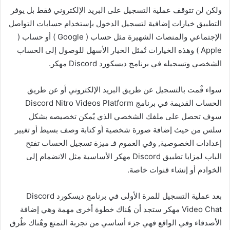
ولكن لن تتوقف عملية التسجيل على البريد الإلكتروني فقط بل يوفر
التطبيق خيارات إضافية لتسجيل الدخول بإستخدام حسابات التواصل
الإجتماعي والمنصات الشهيرة مثل حساب ( Google ) أو حساب (
Apple ) وهذه الخيارات تٌمثل الخيار الأسهل للوصول إلى الحساب
الشخصي وتسجيله في برنامج ديسكورد Discord مهكر.
سواء قٌمت بالتسجيل عن طريق البريد الإلكتروني أو عن طريق
الحساب القديمة في برنامج Discord Nitro Videos Platform
سوف تحصل على ملفك الشخصي الذي يٌمكن تخصيصه بشكل
سلس من حيث إضافة صورة شخصية أو كتابة وصف بسيط أو تغيير
إعدادات الخصوصية, وفي العموم فـ ميزة تسجيل الحساب تفتح
الباب لمزايا تطبيق Discord مهكر الأساسية مثل الانضمام إلى
الخوادم أو إنشاء قنوات خاصة.
بعد عملية التسجيل للمرة الأولى في برنامج ديسكورد Discord
Video Chat مهكر ستجد أن هٌناك خطوة أخرى مهمة وهي إضافة
الأصدقاء وفي الواقع فهي جزء أساسي من تجربة التمتع وهٌناك طٌرق