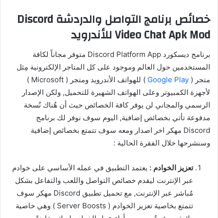
خصائص برنامج التواصل والدردشة Discord
Video Chat Apk Mod للأندرويد
برنامج ديسكورد Discord Platform App متوفر مجاناً لكافة
المستخدمين حول العالم وموجود على كل المتاجر الإلكترونية مِثل
متجر (
Google Play
) للهواتف الأندرويد ومتجر ( Microsoft )
لأجهزة الكمبيوتر وعلى الهواتف الشهيرة للتحميل, ولكن الإصدار
الرسمي والمجاني لن يوفر كافة الخصائص حيث أن هٌناك نٌسخة
مدفوعة تأتي بخصائص إضافية, اليوم سوف نوفر لك برنامج
Discord مهكر اخر اصدار ومعه سوف تتمتع بخصائص إضافية
وسنشرحها خلال الفقرة الحالية :
تعزيز الخوادم :
يعتمد التطبيق في عمله الأساسي على خوادم
عبر الإنترنت ليقدم خصائص التواصل واللعب والتفاعل بشكل
مٌباشر عبر الإنترنت, مع تحميل تطبيق Discord مهكر سوف
تتمتع بخاصية تعزيز الخوادم ( Server Boosts ) وهي خاصية