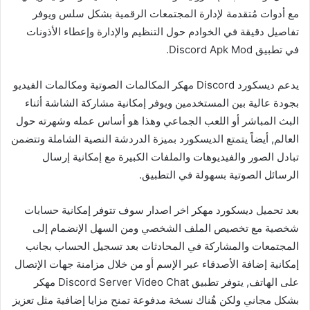
مع أدوات مُتقدمة لإدارة المجتمعات الرقمية بشكل سلس ويوفر
تفاصيل دقيقة في الخوادم حول التنظيم والإدارة وإعطاء الأذونات
في تطبيق Discord Apk Mod.
يدعم ديسكورد Discord مهكر المكالمات الصوتية ومكالمات الفيديو
بجودة عالية بين المستخدمين ويوفر إمكانية مشاركة الشاشة أثناء
البث المباشر أو اللعب الجماعي وهذا هو أساس عمله وشهرته حول
العالم, أيضاً يتمتع الديسكورد بميزة الدردشة النصية الشاملة وتتضمن
تبادل الصور والفيديوهات والملفات الكبيرة مع إمكانية إرسال
الرسائل الصوتية بسهولة في التطبيق.
بعد تحميل ديسكورد مهكر اخر اصدار سوف تتوفر إمكانية حسابات
شخصية مع تخصيص الملف الشخصي ومن السهل الإنضمام إلى
المجتمعات والمشاركة في المحادثات بعد تسجيل الحساب بجانب
إمكانية إضافة الأصدقاء عبر الإسم أو من خلال مزامنة جهات الإتصال
على الهاتف, يتوفر تطبيق Discord Server Video Chat مهكر
بشكل مجاني ولكن هٌناك نسخة مدفوعة تمنح مزايا إضافية مثل تعزيز