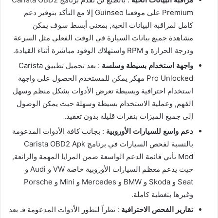
Premium على موقعنا Guinseo إلا مع التأكد بتوفير دعم
كامل لمراقبة البيانات الحية, بمعنى أبسط سوف يمكن
مشاهدة جميع بيانات السيارة في الوقت الفعلي مثل السرعة
ودرجة الحرارة و RPM واستهلاك الوقود مباشرة أثناء القيادة.
واجهة استخدام بسيطة وسلسة
: بعد تحميل تطبيق Carista
Pro Unlocked مهكر يمكن للمستخدم الحصول على واجهة
استخدام احترافية وبسيطة تعرض الأدوات بشكل منظم وسهل
الفهم, وعملية الاستخدام بسيطة وسهلة حيث يمكن الوصول
إلى جميع الميزات بنقرات قليلة بدون تعقيد.
دعم واسع للسيارات الأوروبية
: بجانب كافة الأدوات المدعومة
بالنسبة لفحص السيارات في برنامج Carista OBD2 Apk
Mod تأتي قائمة الدعم الواسعة ضمن المزايا المهمة والرائعة,
حيث يدعم معظم السيارات الأوروبية خاصة VW و Audi و
Seat و Skoda و BMW و Mercedes و Mini و Porsche
وغيرها بتغطية كاملة.
تقارير الفحص الاحترافية
: نظراً لتطور الأدوات المدعومة فـ بعد