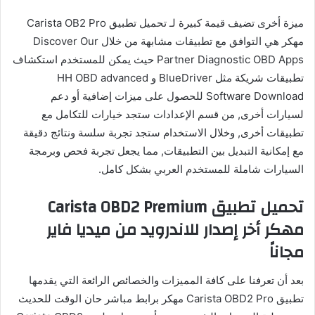
ميزة أخرى تضيف قيمة كبيرة لـ تحميل تطبيق Carista OB2 Pro
مهكر هي التوافق مع تطبيقات مشابهة من خلال Discover Our
Partner Diagnostic OBD Apps حيث يمكن للمستخدم استكشاف
تطبيقات شريكة مثل BlueDriver و HH OBD advanced
Software Download للحصول على ميزات إضافية أو دعم
لسيارات أخرى, من قسم الإعدادات ستجد خيارات للتكامل مع
تطبيقات أخرى, وخلال الاستخدام ستجد تجربة سلسة ونتائج دقيقة
مع إمكانية التبديل بين التطبيقات, مما يجعل تجربة فحص وبرمجة
السيارات شاملة للمستخدم العربي بشكل كامل.
تحميل تطبيق Carista OBD2 Premium
مهكر أخر إصدار للاندرويد من ميديا فاير
مجاناً
بعد أن تعرفنا على كافة المميزات والخصائص الرائعة التي يقدمها
تطبيق Carista OBD2 Pro مهكر برابط مباشر حان الوقت للحديث