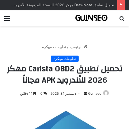
تحميل تطبيق DrawNote مهكر 2026 النسخة المدفوعة للأندرويد مجاناً
بحث
الق
عن
الرئيسية
/
تطبيقات مهكرة
تطبيقات مهكرة
تحميل تطبيق Carista OBD2 مهكر
2026 للأندرويد APK مجاناً
أرسل
Guinseo
ديسمبر 31, 2025
0
11 دقائق
بريدا
إلكترونيا