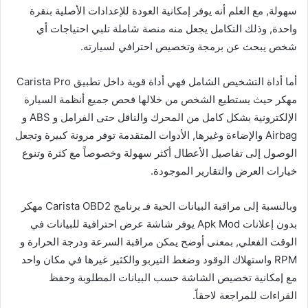
سهولة, مع العلم أنه يوفر إمكانية العودة للإعدادات الأصلية بنقرة
واحدة, وذلك التكامل يجعل منه منصة شاملة تلبي احتياجات أي
شخص يبحث عن برمجة وتخصيص احترافي لسيارته.
أما أداة التشخيص الشامل فهي أداة قوية داخل تطبيق Carista Pro
مهكر حيث يستطيع الشخص من خلالها فحص جميع أنظمة السيارة
الإلكترونية بشكل كامل من المحرك والناقل حتى الفرامل و ABS و
Airbag والإضاءة وغيرها, الأدوات المتقدمة توفر مرونة كبيرة وتجعل
الوصول إلى تفاصيل الأعطال أكثر سهولة وخصوصاً مع كثرة وتنوع
خيارات العرض والتقارير الموجودة.
وبالنسبة إلى مراقبة البيانات الحية فـ برنامج Carista OBD2 مهكر
بدون إعلانات Apk Mod يوفر شاشة عرض احترافية للبيانات في
الوقت الفعلي, بمعنى أوضح يمكن مراقبة السرعة ودرجة الحرارة و
RPM واستهلاك الوقود وضغط التيربو والكثير غيرها في مكان واحد
مع إمكانية تخصيص الشاشة حسب البيانات المطلوبة وحفظ
القراءات للمراجعة لاحقاً.