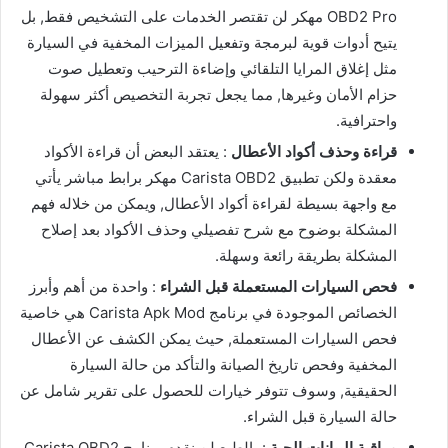
OBD2 Pro مهكر لن تقتصر الخدمات على التشخيص فقط, بل
يتيح أدوات قوية لبرمجة وتفعيل الميزات المخفية في السيارة
مثل إغلاق المرايا التلقائي وإضاءة الترحيب وتعطيل صوت
حزام الأمان وغيرها, مما يجعل تجربة التخصيص أكثر سهولة
واحترافية.
قراءة وحذف أكواد الأعطال
: يعتقد البعض أن قراءة الأكواد
معقدة ولكن تطبيق Carista OBD2 مهكر برابط مباشر يأتي
مع واجهة بسيطة لقراءة أكواد الأعطال, ويمكن من خلاله فهم
المشكلة بوضوح مع شرح تفصيلي وحذف الأكواد بعد إصلاح
المشكلة بطريقة رائعة وسهلة.
فحص السيارات المستعملة قبل الشراء
: واحدة من أهم وأبرز
الخصائص الموجودة في برنامج Carista Apk Mod هي خاصية
فحص السيارات المستعملة, حيث يمكن الكشف عن الأعطال
المخفية وفحص تاريخ الصيانة والتأكد من حالة السيارة
الحقيقية, وسوف تتوفر خيارات للحصول على تقرير شامل عن
حالة السيارة قبل الشراء.
مراقبة البيانات الحية
: بالطبع لن نقدم برنامج Carista OBD2