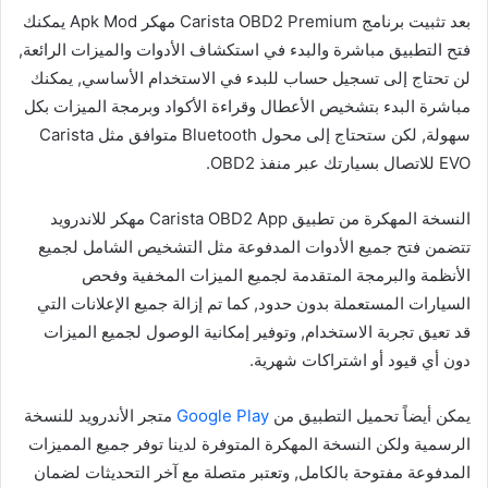
بعد تثبيت برنامج Carista OBD2 Premium مهكر Apk Mod يمكنك
فتح التطبيق مباشرة والبدء في استكشاف الأدوات والميزات الرائعة,
لن تحتاج إلى تسجيل حساب للبدء في الاستخدام الأساسي, يمكنك
مباشرة البدء بتشخيص الأعطال وقراءة الأكواد وبرمجة الميزات بكل
سهولة, لكن ستحتاج إلى محول Bluetooth متوافق مثل Carista
EVO للاتصال بسيارتك عبر منفذ OBD2.
النسخة المهكرة من تطبيق Carista OBD2 App مهكر للاندرويد
تتضمن فتح جميع الأدوات المدفوعة مثل التشخيص الشامل لجميع
الأنظمة والبرمجة المتقدمة لجميع الميزات المخفية وفحص
السيارات المستعملة بدون حدود, كما تم إزالة جميع الإعلانات التي
قد تعيق تجربة الاستخدام, وتوفير إمكانية الوصول لجميع الميزات
دون أي قيود أو اشتراكات شهرية.
يمكن أيضاً تحميل التطبيق من
Google Play
متجر الأندرويد للنسخة
الرسمية ولكن النسخة المهكرة المتوفرة لدينا توفر جميع المميزات
المدفوعة مفتوحة بالكامل, وتعتبر متصلة مع آخر التحديثات لضمان