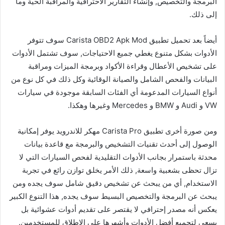
البرمجة والتخصيص, وإنشاء التقارير الاحترافية والمراقبة الحية وما
إلى ذلك.
أيضاً بعد تحميل تطبيق Carista OBD2 Apk Mod سوف تتوفر
الأدوات بشكل متنوع يغطي جميع الاحتياجات, سوف تشتمل الأدوات
على تشخيص الأعطال وقراءة الأكواد وبرمجة الميزات ومراقبة
البيانات والفحص الشامل والصيانة الوقائية وكل ذلك في كل نوع من
أنواع السيارات المدعومة أي الفئات السابقة موجودة في سيارات
VW و Audi و BMW و Mercedes وغيرها وهكذا.
ومن صورة أخرى تطبيق Carista Pro مهكر للاندرويد يوفر إمكانية
الوصول إلى أحدث تقنيات التشخيص والبرمجة مع قاعدة بيانات
محدثة باستمرار بجانب الأدوات التقليدية لفحص السيارات التي لا
تزال تحظى بشعبية واسعة, ذلك الأمر يخلق توازن رائع في تجربة
الاستخدام, أي من يبحث عن تشخيص دقيق شامل سوف يجده ومن
يبحث عن البرمجة والتخصيص البسيط سوف يجده, هذا التنوع الكبير
يعكس أنه مصدر إحترافي لا يقتصر على تقديم أدوات عشوائية بل
يسعى لتجميع أفضل الأدوات وأشهرها على الإطلاق للمستخدمين.