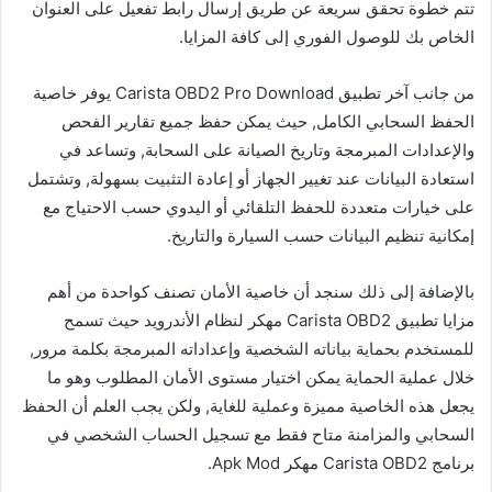
تتم خطوة تحقق سريعة عن طريق إرسال رابط تفعيل على العنوان
الخاص بك للوصول الفوري إلى كافة المزايا.
من جانب آخر تطبيق Carista OBD2 Pro Download يوفر خاصية
الحفظ السحابي الكامل, حيث يمكن حفظ جميع تقارير الفحص
والإعدادات المبرمجة وتاريخ الصيانة على السحابة, وتساعد في
استعادة البيانات عند تغيير الجهاز أو إعادة التثبيت بسهولة, وتشتمل
على خيارات متعددة للحفظ التلقائي أو اليدوي حسب الاحتياج مع
إمكانية تنظيم البيانات حسب السيارة والتاريخ.
بالإضافة إلى ذلك سنجد أن خاصية الأمان تصنف كواحدة من أهم
مزايا تطبيق Carista OBD2 مهكر لنظام الأندرويد حيث تسمح
للمستخدم بحماية بياناته الشخصية وإعداداته المبرمجة بكلمة مرور,
خلال عملية الحماية يمكن اختيار مستوى الأمان المطلوب وهو ما
يجعل هذه الخاصية مميزة وعملية للغاية, ولكن يجب العلم أن الحفظ
السحابي والمزامنة متاح فقط مع تسجيل الحساب الشخصي في
برنامج Carista OBD2 مهكر Apk Mod.