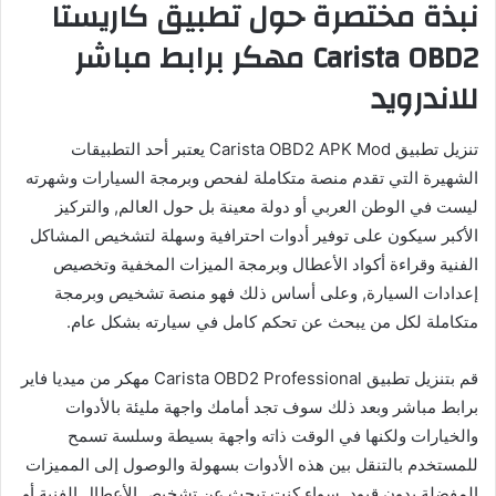
نبذة مختصرة حول تطبيق كاريستا
Carista OBD2 مهكر برابط مباشر
للاندرويد
تنزيل تطبيق Carista OBD2 APK Mod يعتبر أحد التطبيقات
الشهيرة التي تقدم منصة متكاملة لفحص وبرمجة السيارات وشهرته
ليست في الوطن العربي أو دولة معينة بل حول العالم, والتركيز
الأكبر سيكون على توفير أدوات احترافية وسهلة لتشخيص المشاكل
الفنية وقراءة أكواد الأعطال وبرمجة الميزات المخفية وتخصيص
إعدادات السيارة, وعلى أساس ذلك فهو منصة تشخيص وبرمجة
متكاملة لكل من يبحث عن تحكم كامل في سيارته بشكل عام.
قم بتنزيل تطبيق Carista OBD2 Professional مهكر من ميديا فاير
برابط مباشر وبعد ذلك سوف تجد أمامك واجهة مليئة بالأدوات
والخيارات ولكنها في الوقت ذاته واجهة بسيطة وسلسة تسمح
للمستخدم بالتنقل بين هذه الأدوات بسهولة والوصول إلى المميزات
المفضلة بدون قيود, سواء كنت تبحث عن تشخيص الأعطال الفنية أو