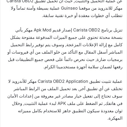
عن عملية التحميل والتثبيت, حيث أن تحميل تطبيق Carista OBD2
مهكر للاندرويد من موقعنا Guinseo عملية بسيطة وآمنة تماماً ولا
تتطلب أي خطوات معقدة أو خبرة تقنية سابقة.
تنزيل برنامج Carista OBD2 إصدار قديم Apk Mod مهكر يأتي
بنسخة محدثة تحتوي على جميع الميزات المدفوعة مفتوحة بشكل
كامل مع إزالة الإعلانات المزعجة, وسوف يتم توفير رابط التحميل
المباشر أسفل المقال مع التأكد من خلو الملف من أي فيروسات أو
برمجيات ضارة, حيث نحرص دائماً على فحص جميع التطبيقات قبل
رفعها لضمان سلامة أجهزة مستخدمينا الكرام.
عملية تثبيت تطبيق Carista OBD2 Application مهكر للأندرويد لا
تختلف عن أي تطبيق آخر, بعد تحميل الملف من الرابط المباشر
سوف تحتاج إلى تفعيل خيار مصادر غير معروفة من إعدادات الأمان
في هاتفك, ثم الضغط على ملف APK لبدء عملية التثبيت, وخلال
ثوان معدودة سيكون التطبيق جاهز للاستخدام بكامل مميزاته
المهكرة.