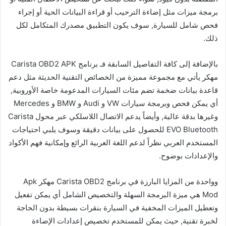
برمجة ميزات مثل إضاءة الترحيب أو قراءة البيانات الحية أو إجراء
فحص شامل للسيارة, سوف يكون التطبيق مصدرك المتكامل لكل
ذلك.
بالإضافة إلى كافة التفاصيل السابقة فـ برنامج Carista OBD2 APK
مهكر يأتي مع مجموعة مميزة من الخصائص التقنية الحديثة مثل دعم
قاعدة بيانات ضخمة تضم مئات السيارات المدعومة خاصة الأوروبية,
أي يمكن فحص وبرمجة سيارات VW و Audi و BMW و Mercedes
وغيرها بدقة عالية, وأيضاً يدعم الاتصال اللاسلكي عبر محول Carista
EVO Bluetooth للحصول على بيانات دقيقة وسوف يلبي احتياجات
المستخدم العربي نظراً لدعم اللغة العربية الرائع وإمكانية فهم الأكواد
والإعدادات بوضوح.
وواحدة من المزايا البارزة في برنامج Carista OBD2 مهكر Apk
Mod هي ميزة البرمجة السهلة والتخصيص الشامل أي يمكن تفعيل
وتعطيل الميزات المخفية في السيارة بنقرات بسيطة بدون الحاجة
لخبرة تقنية, حيث يمكن للمستخدم تخصيص إعدادات الإضاءة