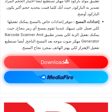
تطبيق مولد باركود QR مهكر تستطيع أيضا اختيار الحجم المراد
تصدير به الباركود, حيث أنك كلما قمت بتحديد حجم أكبر يكون
الباركود أوضح.
إعدادات المسح :
تتوفر إعدادات خاص بالمسح يمكنك تفعيلها
لكي تعمل على تنبيهك عندما تقوم بمسح أي رمز بنجاح, حيث
يمكنك تفعيل الرنة لكي يصدر تطبيق Barcode Scanner And
Generator مهكر صوت موجه بعد المسح الناجح, أيضا تستطيع
تفعيل الإهتزاز لكي يهتز الهاتف بمجرد نجاح المسح.
Download