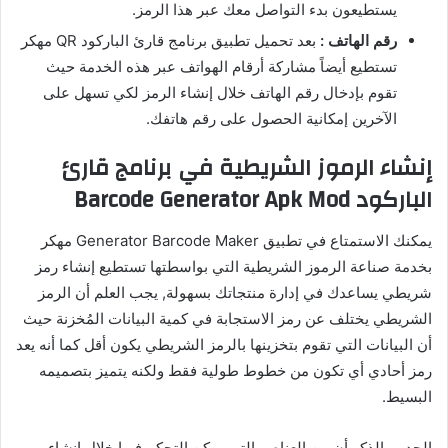
يستطيعون بدء التواصل معك عبر هذا الرمز.
رقم الهاتف :
بعد تحميل تطبيق برنامج قارئ الباركود QR مهكر
تستطيع أيضاً مشاركة أرقام الهواتف عبر هذه الخدمة حيث
تقوم بإدخال رقم الهاتف خلال إنشاء الرمز لكي تسهل على
الآخرين إمكانية الحصول على رقم هاتفك.
إنشاء الرموز الشريطية في برنامج قارئ
الباركود Barcode Generator Apk Mod
يمكنك الاستمتاع في تطبيق Generator Barcode Maker مهكر
بخدمة صناعة الرموز الشريطية التي بواسطتها تستطيع إنشاء رمز
شريطي يساعدك في إدارة منتجاتك بسهولة, يجب العلم أن الرمز
الشريطي يختلف عن رمز الاستجابة في كمية البيانات المُخزنة حيث
أن البيانات التي تقوم بتخزينها بالرمز الشريطي يكون أقل كما أنه يعد
رمز أحادي أي تكون من خطوط طولية فقط ولكنه يتميز بتصميمه
البسيط.
الجدير بالذكر أن من العناصر التي يمكن التحكم فيها خلال إنشاء