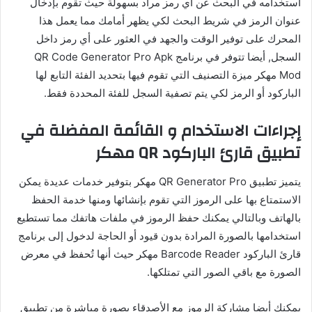
استخدامه في البحث عن أي رمز مراد بسهولة حيث تقوم بإدخال
عنوان الرمز في شريط البحث لكي يظهر أمامك مما يعمل هذا
المحرك على توفير الوقت والجهد في العثور على أي رمز داخل
السجل, أيضا تتوفر في برنامج QR Code Generator Pro Apk
Mod مهكر ميزة التصنيف التي تقوم فيها بتحديد الفئة التابع لها
الباركود أو الرمز لكي يتم تصفية السجل للفئة المحددة فقط.
إجراءات الاستخدام و القائمة المفضلة في
تطبيق قارئ الباركود QR مهكر
يتميز تطبيق QR Generator Pro مهكر بتوفير خدمات عديدة يمكن
الاستمتاع بها على الرموز التي تقوم بإنشائها ومنها خدمة الحفظ
بالهاتف وبالتالي يمكنك حفظ الرموز في ملفات هاتفك مما تستطيع
استخدامها بالصورة المرادة بدون قيود أو الحاجة لدخول إلى برنامج
قارئ الباركود Barcode Reader مهكر حيث أنها تُحفظ في معرض
الصورة مع باقي الصور التي تمتلكها.
يمكنك أيضا مشاركة الرموز مع الأصدقاء بصورة مباشرة من تطبيق