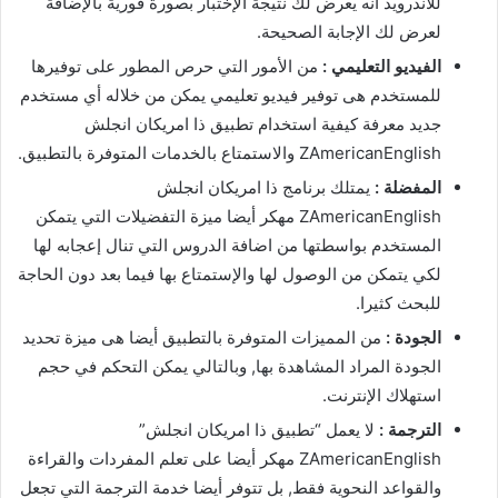
للاندرويد أنه يعرض لك نتيجة الإختبار بصورة فورية بالإضافة
لعرض لك الإجابة الصحيحة.
الفيديو التعليمي :
من الأمور التي حرص المطور على توفيرها
للمستخدم هى توفير فيديو تعليمي يمكن من خلاله أي مستخدم
جديد معرفة كيفية استخدام تطبيق ذا امريكان انجلش
ZAmericanEnglish والاستمتاع بالخدمات المتوفرة بالتطبيق.
المفضلة :
يمتلك برنامج ذا امريكان انجلش
ZAmericanEnglish مهكر أيضا ميزة التفضيلات التي يتمكن
المستخدم بواسطتها من اضافة الدروس التي تنال إعجابه لها
لكي يتمكن من الوصول لها والإستمتاع بها فيما بعد دون الحاجة
للبحث كثيرا.
الجودة :
من المميزات المتوفرة بالتطبيق أيضا هى ميزة تحديد
الجودة المراد المشاهدة بها, وبالتالي يمكن التحكم في حجم
استهلاك الإنترنت.
الترجمة :
لا يعمل “تطبيق ذا امريكان انجلش”
ZAmericanEnglish مهكر أيضا على تعلم المفردات والقراءة
والقواعد النحوية فقط, بل تتوفر أيضا خدمة الترجمة التي تجعل