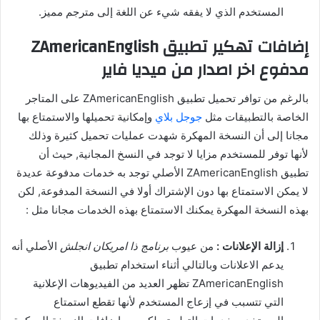
المستخدم الذي لا يفقه شيء عن اللغة إلى مترجم مميز.
إضافات تهكير تطبيق ZAmericanEnglish
مدفوع اخر اصدار من ميديا فاير
بالرغم من توافر تحميل تطبيق ZAmericanEnglish على المتاجر
الخاصة بالتطبيقات مثل
جوجل بلاي
وإمكانية تحميلها والاستمتاع بها
مجانا إلى أن النسخة المهكرة شهدت عمليات تحميل كثيرة وذلك
لأنها توفر للمستخدم مزايا لا توجد في النسخ المجانية, حيث أن
تطبيق ZAmericanEnglish الأصلي توجد به خدمات مدفوعة عديدة
لا يمكن الاستمتاع بها دون الإشتراك أولا في النسخة المدفوعة, لكن
بهذه النسخة المهكرة يمكنك الاستمتاع بهذه الخدمات مجانا مثل :
إزالة الإعلانات :
من عيوب
برنامج ذا امريكان انجلش
الأصلي أنه
يدعم الاعلانات وبالتالي أثناء استخدام تطبيق
ZAmericanEnglish تظهر العديد من الفيديوهات الإعلانية
التي تتسبب في إزعاج المستخدم لأنها تقطع استمتاع