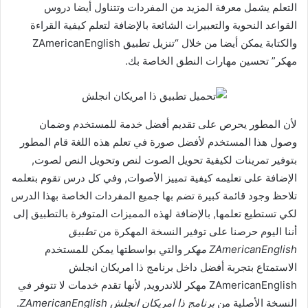
التعلم يشمل معرفة المزيد من المفردات وتتناول أيضا دروس
القواعد النحوية والتعبيرات الشائعة بالإضافة لتعلم كيفية القراءة
والكتابة يمكن أيضا من خلال “تنزيل تطبيق ZAmericanEnglish
مهكر” تحسين مهارات النطق الخاصة بك.
لأن المطور يحرص على تقديم أفضل خدمة للمستخدم وضمان
وصول هذا المستخدم لأفضل صورة في تعلم هذه اللغة قام المطور
بتوفير تمرينات لكيفية تحويل الصوت لنص وتحويل النص لصوت,
الإضافة على تعليمه كيفية تمييز الأصوات, وفي كل درس تقوم بتعلمه
تلاحظ وجود قائمة كبيرة تضم بها جميع المفردات الخاصة بهذا الدرس
لكي تستطيع تعلمها, بالإضافة لهذه المميزات المتوفرة بالتطبيق إلى
أننا اليوم حرصنا على توفير النسخة المهكرة من
تطبيق
ZAmericanEnglish مهكر
والتي بواسطتها يمكن للمستخدم
الاستمتاع بتجربة أفضل داخل برنامج ذا امريكان انجلش
ZAmericanEnglish مهكر للاندرويد, لأنها تقدم خدمات لا تتوفر في
النسخة الأصلية من
برنامج ذا امريكان انجلش ZAmericanEnglish
.