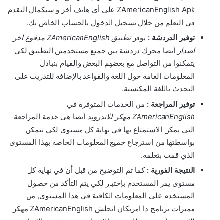
ZAmericanEnglish Apk على أي هاتف أخر واستكمال التقدم
في التعلم من خلال تسجيل الدخول بالحساب الخاص بك.
توفير الدردشة :
يوفر
تطبيق ZAmericanEnglish مدفوع اخر
اصدار
أيضا محرك دردشة بين جميع مستخدمين التطبيق لكي
يتمكنوا من التواصل مع بعضهم البعض والقيام بتبادل
المعلومات العامة حول اللغة والقواعد بالإضافة للتدريب على
التحدث باللغة المكتسبة.
توفير المراجعة :
من الخدمات المتوفرة في
ZAmericanEnglish مهكر للاندرويد
أيضا هى خدمة المراجعة
التي يمكن الاستمتاع بها في نهاية كل مستوى لكي تتمكن
بواسطتها من استرجاع جميع المعلومات الخاصة بهذا المستوى
الذي قمت بتعلمه.
النتيجة الفورية :
كما تم التوضيح من قبل أن في نهاية كل
مستوى يمر المستخدم بإختبار لكي يتم التأكد من حصول
المستخدم على المعلومات الكافية في هذا المستوى, من
مميزات برنامج ذا امريكان انجلش ZAmericanEnglish مهكر