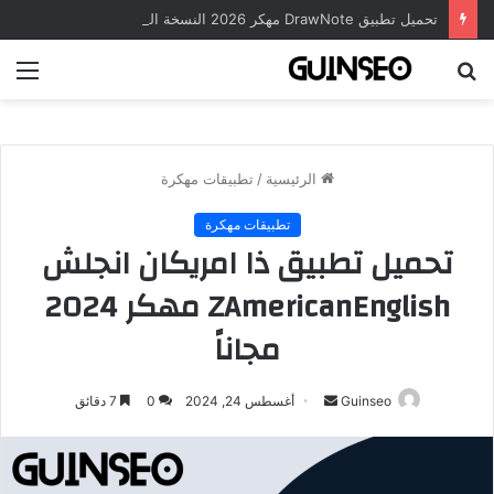
تحميل تطبيق DrawNote مهكر 2026 النسخة المدفوعة للأندرويد مجاناً
بحث
الق
عن
الرئيسية
/
تطبيقات مهكرة
تطبيقات مهكرة
تحميل تطبيق ذا امريكان انجلش
ZAmericanEnglish مهكر 2024
مجاناً
أرسل
Guinseo
أغسطس 24, 2024
0
7 دقائق
بريدا
إلكترونيا