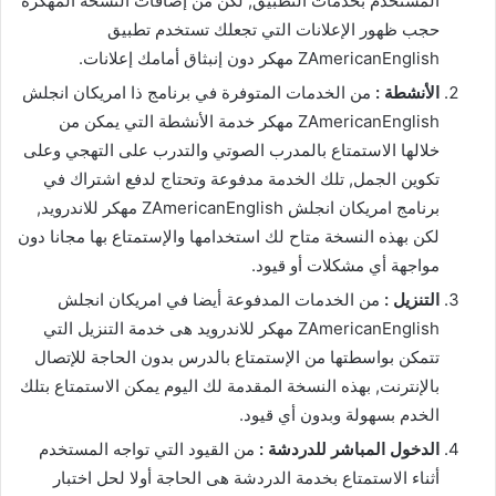
المستخدم بخدمات التطبيق, لكن من إضافات النسخة المهكرة
حجب ظهور الإعلانات التي تجعلك تستخدم تطبيق
ZAmericanEnglish مهكر دون إنبثاق أمامك إعلانات.
الأنشطة :
من الخدمات المتوفرة في برنامج ذا امريكان انجلش
ZAmericanEnglish مهكر خدمة الأنشطة التي يمكن من
خلالها الاستمتاع بالمدرب الصوتي والتدرب على التهجي وعلى
تكوين الجمل, تلك الخدمة مدفوعة وتحتاج لدفع اشتراك في
برنامج امريكان انجلش ZAmericanEnglish مهكر للاندرويد,
لكن بهذه النسخة متاح لك استخدامها والإستمتاع بها مجانا دون
مواجهة أي مشكلات أو قيود.
التنزيل :
من الخدمات المدفوعة أيضا في امريكان انجلش
ZAmericanEnglish مهكر للاندرويد هى خدمة التنزيل التي
تتمكن بواسطتها من الإستمتاع بالدرس بدون الحاجة للإتصال
بالإنترنت, بهذه النسخة المقدمة لك اليوم يمكن الاستمتاع بتلك
الخدم بسهولة وبدون أي قيود.
الدخول المباشر للدردشة :
من القيود التي تواجه المستخدم
أثناء الاستمتاع بخدمة الدردشة هى الحاجة أولا لحل اختبار