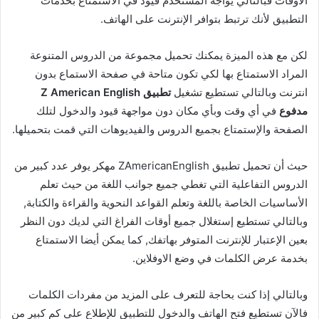
الأوقات فبالتالي يواجه المستخدم قيود في الاستمتاع بخدمات
التطبيق لأنك ترتبط بتوافر الإنترنت على الهاتف.
لكن مع هذه الميزة يمكنك تحميل مجموعة من الدروس المتنوعة
المراد الاستمتاع بها لكي تكون متاحة في صفحة الاستماع بدون
انترنت وبالتالي تستطيع تشغيل
تطبيق Z American English
مدفوع
في أي وقت وبأي مكان دون مواجهة قيود والدخول لتلك
الصفحة والإستمتاع بجميع الدروس والفيديوهات التي قمت بتحميلها.
حيث أن تحميل تطبيق ZAmericanEnglish مهكر يوفر عدد كبير من
الدروس التفاعلية التي تغطي جميع جوانب اللغة من حيث تعلم
الأساسيات الخاصة باللغة وتعلم القواعد النحوية والقراءة والكتابة,
وبالتالي تستطيع إستغلال جميع أوقات الفراغ التي لديك دون النظر
بعين الإعتبار للإنترنت المتوفر بهاتفك, كما يمكن أيضا الاستمتاع
بخدمة عرض الكلمات في وضع الاوفلاين.
وبالتالي إذا كنت بحاجة للتعرف على المزيد من مفردات الكلمات
فالآن تستطيع فتح الهاتف والدخول للتطبيق للإطلاع على كم كبير من