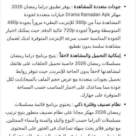
جودات متعددة للمشاهدة
: يوفر تطبيق دراما رمضان 2026
مهكر Drama Ramadan Apk خيارات متعددة لجودة
المشاهدة تبدأ من 360p للإنترنت البطيء مروراً بجودة 480p
المتوسطة وصولاً لجودة 720p عالية الدقة, حيث يمكنك اختيار
الجودة المناسبة حسب سرعة الإنترنت المتوفرة لديك لضمان
مشاهدة سلسة بدون تقطيع.
إمكانية التحميل والمشاهدة لاحقاً
: يتيح برنامج دراما رمضان
مسلسلات رمضان 2026 خاصية تحميل الحلقات على هاتفك
لمشاهدتها لاحقاً بدون الحاجة للإنترنت, حيث تتوفر روابط
تحميل بجودات متعددة مع عرض حجم الملف بالميجابايت لكل
جودة مما يساعدك على اختيار المناسب حسب المساحة
المتوفرة على جهازك.
نظام تصنيف وفلترة ذكي
: يحتوي برنامج قائمة مسلسلات
رمضان 2026 مهكر مجانا على نظام تصنيف متطور يتيح ترتيب
مسلسلات الدراما حسب النوع والبلد والسنة وأسماء الممثلين,
مع توفير فلاتر بحث سهلة تساعدك في العثور على المحتوى
المفضل بسرعة كبيرة وتوفير الوقت والجهد في التصفح، كما