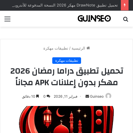
تحميل تطبيق DrawNote مهكر 2026 النسخة المدفوعة للأندرويد مجاناً
بحث
الق
عن
الرئيسية
/
تطبيقات مهكرة
تطبيقات مهكرة
تحميل تطبيق دراما رمضان 2026
مهكر بدون إعلانات APK مجاناً
أرسل
Guinseo
فبراير 11, 2026
0
10 دقائق
بريدا
إلكترونيا