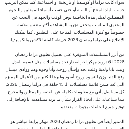
سواء كانت دراما أو كوميديا أو تاريخية أو اجتماعية, كما يمكن الترتيب
حسب البلد المنتج أو السنة أو حتى حسب أسماء الممثلين والنجوم
المفضلين لديك, هذه الخاصية توفر الوقت والجهد في البحث عن
المحتوى المناسب وتجعل تجربة المشاهدة أكثر متعة وسلاسة
خصوصاً مع كثرة المسلسلات المتاحة على التطبيق، كما يمكنك
الإطلاع على دراما رمضان 2026 خريطة كاملة للأكشن والكوميديا.
من أبرز المسلسلات المتوفرة على تحميل تطبيق دراما رمضان
2026 للاندرويد مهكر اخر اصدار تجد مسلسلات مثل قسمة العدل
وبيت بابا ولعبة وقلت بجد وإسأل روحك وأنا وجوه وهم ووادي ميسان
وفخ الدنيا وزن النسوة وروح أسود وغيرها الكثير من الأعمال المميزة
التي تُعد ضمن قائمة مسلسلات الـ 15 حلقة في دراما رمضان 2026,
كل مسلسل يأتي مع معلومات كاملة عن القصة والممثلين والمخرج
مما يساعدك على اتخاذ القرار بشأن ما تريد مشاهدته, بالإضافة إلى
توفير جميع الحلقات بجودات متعددة.
المميز أيضاً في تطبيق دراما رمضان 2026 مهكر برابط مباشر هو
التحديث اليومي للمحتوى حيث يتم إضافة الحلقات الجديدة فور