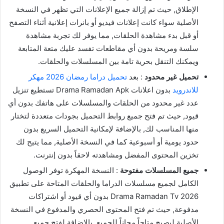
الإطلاق, حيث تم إزالة جميع الإعلانات التي تظهر في النسخة
الأصلية سواء كانت إعلانات فيديو أو بانرات إعلانية أثناء التصفح
أو قبل بدء مشاهدة الحلقات, مما يوفر لك تجربة مشاهدة
سلسة ومريحة بدون أي مقاطعات تفسد عليك متعة المتابعة
ويمكنك التنقل بحرية تامة بين المسلسلات والحلقات.
تحميل غير محدود
: بعد
تحميل دراما رمضان 2026 مهكر
للاندرويد
بدون اعلانات Drama Ramadan Apk تستطيع تنزيل
عدد غير محدود من الحلقات والمسلسلات على هاتفك بدون أي
قيود, حيث تم فتح جميع روابط التحميل بجودات متعددة لتختار
منها المناسب لك, بالإضافة لإمكانية التحميل السريع بدون
حدود يومية أو أسبوعية كما في النسخة الأصلية, مما يتيح لك
تخزين المحتوى المفضل ومشاهدته لاحقاً بدون إنترنت.
جميع المسلسلات مفتوحة
: النسخة المهكرة توفر الوصول
الكامل لجميع مسلسلات الدراما والحلقات المتاحة على تطبيق
Drama Ramadan Tv 2026 بدون أي قيود أو اشتراكات
مدفوعة, حيث تم فتح المحتوى الحصري والمدفوع في النسخة
الأصلية ليصبح متاحاً مجاناً للجميع, بالإضافة لفتح جميع