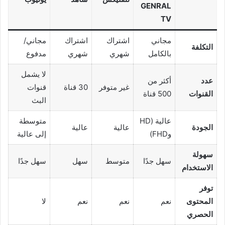
GENRAL
TV
مجاني
اشتراك
اشتراك
مجاني/
التكلفة
بالكامل
شهري
شهري
مدفوع
لا يشمل
عدد
أكثر من
غير متوفر
30 قناة
قنوات
القنوات
500 قناة
البث
عالية (HD
متوسطة
الجودة
عالية
عالية
وFHD)
إلى عالية
سهولة
سهل جدًا
متوسط
سهل
سهل جدًا
الاستخدام
توفر
المحتوى
نعم
نعم
نعم
لا
الحصري