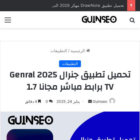
تحميل تطبيق DrawNote مهكر 2026 النسخة المدفوعة للأندرويد مجاناً
بحث
الق
عن
الرئيسية
/
التطبيقات
التطبيقات
تحميل تطبيق جنرال 2025 Genral
TV برابط مباشر مجانا 1.7
أرسل
Guinseo
يناير 24, 2025
0
4 دقائق
بريدا
إلكترونيا