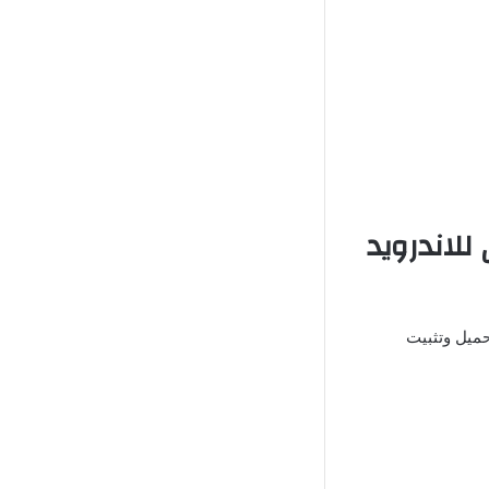
ق انمي فاير APK الأصلي للاندرويد
حميل وتثبيت