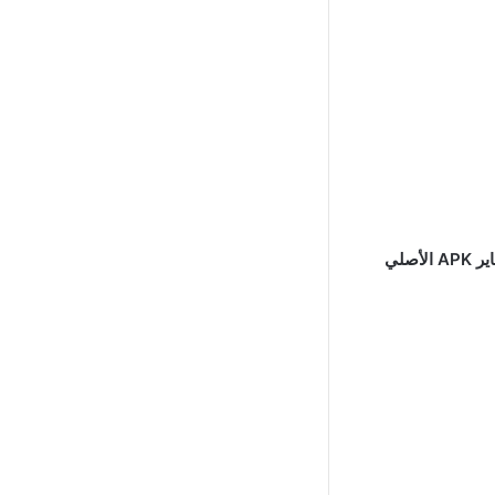
“تحميل تطبيق انمي فاير APK الأصلي