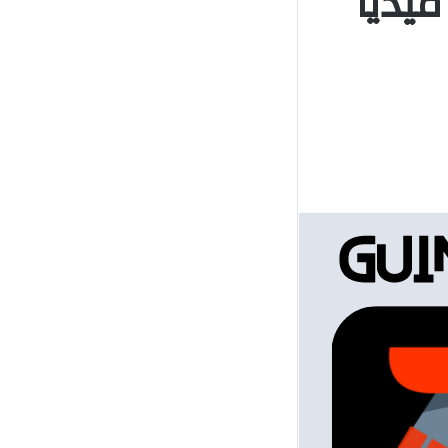
لي من ميديا