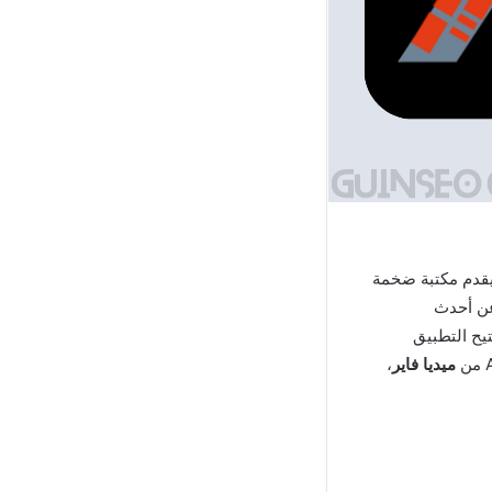
 يقدم مكتبة ضخمة
عن أحدث
يح التطبيق
ميديا فاير
،