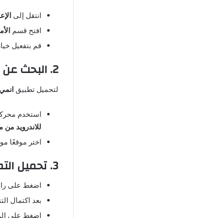
انتقل إلى
الإع
افتح قسم
الأم
قم بتفعيل خيا
2. البحث عن رابط التحميل الموثوق
لتحميل تطبيق
انمي ف
استخدم محركات
للاندرويد من ميديا
اختر موقعًا م
3. تحميل التطبيق وتثبيته
اضغط على رابط 
بعد اكتمال الت
اضغط على المل