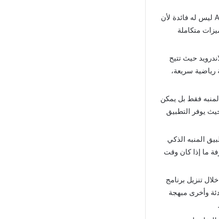
منبه شامل: قد يظن البعض أن تحميل النسخة المعدلة من تطبيق المنبه الصباحي Alarmy ليس له فائدة لأن
يزات متكاملة
 تعد الفاصل والاختلاف الرئيسي مع تحميل المنبه الصباحي Alarmy vip للاندرويد حيث تتيح
 رياضية سريعة،
ج المنبه الصباحي Alarmy VIP على وظيفة المنبه فقط بل يمكن
حيث يوفر التطبيق
يق المنبه الذكي
فة ما إذا كان وقت
لال تنزيل برنامج
ادئة وأخرى مبهجة