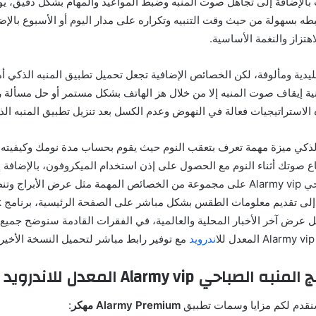
الإضافة إلى تجاهل صوت المنبه وضبط المواعيد والمهام بشكل دقيق، يوف
ضبطه بسهولة من حيث وقت التنبيه وتكراره على مدار اليوم أو الأسبوع بالإض
تزاز والنغمة الأساسية.
ليدية ومألوفة، لكن الخصائص الإضافية تجعل تحميل تطبيق المنبه الذكي أمرً
ة إيقاف صوت المنبه إلا من خلال هز الهاتف بشكل مستمر أو حل مسألة 
الاستراتيجيات فعالة في النهوض وعدم الكسل بعد تنزيل تطبيق المنبه الذ
الذكي ميزة مهمة تعرف بتعقب النوم حيث يقوم بحساب مدة نومك وكيفيته
ع صوتك أثناء النوم مع الحصول على إذن استخدام الميكروفون، بالإضافة 
برنامج المنبه الصباحي Alarmy vip على مجموعة من الخصائص المهمة مثل عرض الأبر
مثل عرض آخر الأخبار المحلية والعالمية، في الفقرات القادمة سنوضح جمي
اندرويد
مع توفير رابط مباشر لتحميل النسخة الأخيرة 
Alarmy vip المعدل للاندرويد برابط مباشر
سنقدم لكم مزايا وسمات تطبيق
Alarmy Premium مهكر
: