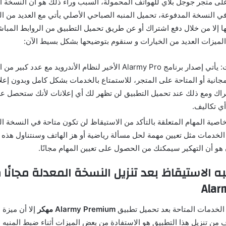
 على متجر جوجل بلاي للهواتف المحمولة، السبب وراء ذلك هو أن النسخة ا
ي النسخة المدفوعة، تحميل المنبه الصباحي الأصلي يأتي مع العديد من الق
ا إلا من خلال دفع اشتراك أو عن طريق تحميل التطبيق من الروابط المباش
لميزات العديد من الخيارات و سنقوم بتوضيحها بشكل بسيط الآن:
حجب الإعلانات: يأتي إصدار برنامج Alarmy Pro الأخير لنظام الأندرويد مع ع
جانية أو المتاحة على المتجر، للاستمتاع بالخدمات بشكل كامل وبدون إعلا
اك ومع ذلك عند تحميل التطبيق لن تظهر لك أي إعلانات لأنك ستحصل 
ي تكاليف.
 خاصية المهام المتعلقة بالتأكد من الاستيقاظ لن تكون متاحة في النسخة ا
لخدمات مثل تعيين مهمة لحل مسألة رياضية أو هز الهاتف وسنتناول هذه ال
 هو أن التهكير سيمكنك من الحصول على تعيين المهام مجانًا.
ه الاستيقاظ بعد تنزيل النسخة المعدلة مجانًا 
الخدمات المتاحة بعد تحميل تطبيق
Alarmy Premium مهكر
إلا أن ميزة ا
 من تنزيل هذا التطبيق هو الاستفادة من بعض الميزات أثناء ضبط المنبه م