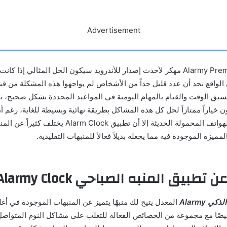
Advertisement
تحميل تطبيق Alarmy Premium مهكر لأحدث إصدار للأندرويد سيكون الحل المثالي إذ
لواقع نجد أن عدد قليل جداً من الأشخاص لم يواجهوا هذه المشكلة من قبل،
يق الوقت والقيام بالمهام اليومية في المواعيد المحددة بشكل صحيح، تنز
خياراً ممتازاً لحل كل هذه المشاكل بطريقة نهائية وبسيطة للغاية، رغم أ
متوفرة في معظم الهواتف المحمولة الحديثة إلا أن تطبيق ck
ميزة الموجودة فيه مما يجعله بديلاً فعالاً للمنبهات التقليدية.
ق المنبه الصباحي Alarmy Clock المعدل
ي Alarmy
المعدل يتيح لك منبهًا يتميز عن المنبهات الموجودة في أغل
صًا مع مجموعة من الخصائص الفعالة للتغلب على مشاكل النوم المتواصل