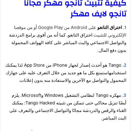
كيفية تثبيت تانجو مهكر مجانا
تانجو لايف مهكر
1
.
اختراق التانغو
على Android من Google Play أو من موقعنا
الإلكتروني للتثبيت
اختراق التانغو. كما أنه من أقوى برامج الدردشة
والتواصل الاجتماعي والبث المباشر على كافة الهواتف المحمولة
بدون دفع المال.
2
.
Tango هو أحدث إصدار لجهاز iPhone من App Store لذا يمكنك
استخدامه
استمتع بكل ما هو جديد من خلال التعرف عليه على جهازك
المحمول والتواصل مع الآخرين والاستفادة منه بدون إعلانات.
3.
مهكره Tango لنظامي التشغيل Windows وMicrosoft. يلزم
أيضًا تنزيل محاكي حتى تتمكن من تثبيته
Tango Hacked: يمكنك
الغناء والرقص والدردشة مجانًا والتواصل الاجتماعي والتعرف على
البث المباشر.