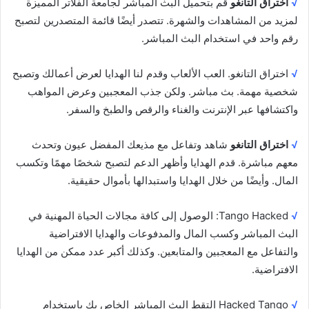
√
اختراق التانغو
قم بتحميل البث المباشر لجامعة الفلاتر المميزة
لمزيد من المشاهدات والشهرة. تتصدر أيضًا قائمة المتصدرين لتصبح
رقم واحد في استخدام البث المباشر.
√
اختراق التانغو. العب الألعاب وقدم لنا الهدايا لعرض أعمالك وتصبح
شخصية مهمة. بث مباشر. ولكن جذب المعجبين وعرض المواهب
واكتشافها عبر الإنترنت والغناء والرقص والطبخ والسفر.
√
اختراق التانغو
شاهد وتفاعل مع مذيعك المفضل عيون وتحدث
معهم مباشرة. قدم الهدايا وأظهر الدعم لتصبح شخصًا مهمًا وتكسب
المال. وأيضًا من خلال الهدايا واستبدالها بأموال حقيقية.
√
Tango Hacked: الوصول إلى كافة مجالات الحياة المهنية في
البث المباشر وكسب المال والمدفوعات والهدايا الافتراضية
والتفاعل مع المعجبين والمتابعين. وكذلك أكبر عدد ممكن من الهدايا
الافتراضية.
√
Hacked Tango التقط البث المباشر الخاص بك باستخدام