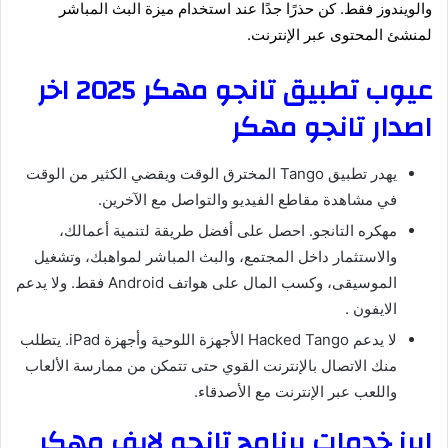
والويندوز فقط. كن حذرًا جدًا عند استخدام ميزة البث المباشر
لمنشئ المحتوى عبر الإنترنت.
عيوب تطبيق تانجو مهكر 2025 اخر
اصدار تانجو مهكر
يهدر تطبيق Tango المخترق الوقت ويقضي الكثير من الوقت
في مشاهدة مقاطع الفيديو والتواصل مع الآخرين.
مهكره التانجو. احصل على أفضل طريقة لتنمية أعمالك،
والاستثمار داخل المجتمع، والبث المباشر لمواهبك، وتشغيل
الموسيقى، وكسب المال على هواتف Android فقط. ولا يدعم
الايفون .
لا يدعم Hacked Tango الأجهزة اللوحية وأجهزة iPad. يتطلب
منك الاتصال بالإنترنت القوي حتى تتمكن من ممارسة الألعاب
واللعب عبر الإنترنت مع الأصدقاء.
ابرز خدمات برنامج تانجو لايف مهكر