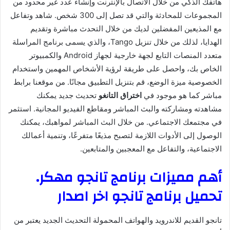
هاتفك الذكي من خلال الاتصال بالإنترنت وإنشاء عدد غير محدود من
المجموعات للمحادثة والتي قد تصل إلى 300 شخص. شاهد وتفاعل
مع المذيعين المفضلين لديك من خلال التحدث مباشرة وتقديم
الهدايا، لذلك من خلال تنزيل Tango، والذي يسمى برنامج المراسلة
متعدد المنصات التابع لجهة خارجية لجهاز Android والكمبيوتر
الخاص بك، واحصل على طريقة لرؤية الأشخاص المهمين واستخدام
الخصوصية ميزة الوضع، قم بتنزيل التطبيق مجانًا. من موقعنا برابط
مباشر كما هو موجود في
اختراق التانغو
تحديث جديد يمكنك
مشاهدته ومشاركته والبث المباشر ومقاطع الفيديو المجانية. استثمر
في مجتمعك الاجتماعي. من خلال البث المباشر لمواهبك، يمكنك
الوصول إلى الأدوات اللازمة لتصبح مذيعًا متفرعًا، وتنمية أعمالك
الاجتماعية، والتفاعل مع المعجبين والمتابعين.
أهم مميزات برنامج تانجو مهكر.
تحميل برنامج تانجو اخر اصدار
تانجو القديم للاندرويد والهواتف المحمولة التحديث الجديد يعتبر من