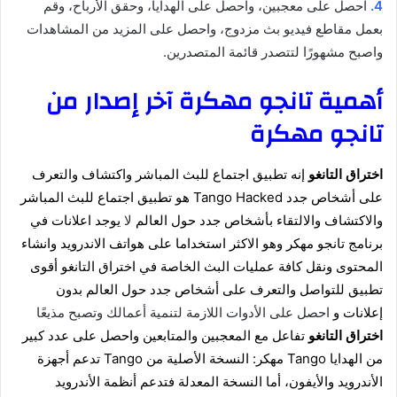
4.
احصل على معجبين، واحصل على الهدايا، وحقق الأرباح، وقم
بعمل مقاطع فيديو بث مزدوج، واحصل على المزيد من المشاهدات
واصبح مشهورًا لتتصدر قائمة المتصدرين.
أهمية تانجو مهكرة آخر إصدار من
تانجو مهكرة
اختراق التانغو
إنه تطبيق اجتماع للبث المباشر واكتشاف والتعرف
على أشخاص جدد
Tango Hacked هو تطبيق اجتماع للبث المباشر
والاكتشاف والالتقاء بأشخاص جدد حول العالم
لا
يوجد اعلانات في
برنامج تانجو مهكر وهو الاكثر استخداما على هواتف الاندرويد وانشاء
المحتوى ونقل كافة عمليات البث الخاصة في
اختراق التانغو
أقوى
تطبيق للتواصل والتعرف على أشخاص جدد حول العالم بدون
إعلانات
و
احصل على الأدوات اللازمة لتنمية أعمالك وتصبح مذيعًا
اختراق التانغو
تفاعل مع المعجبين والمتابعين واحصل على عدد كبير
من الهدايا
Tango مهكر: النسخة الأصلية من Tango تدعم أجهزة
الأندرويد والأيفون، أما النسخة المعدلة فتدعم أنظمة الأندرويد