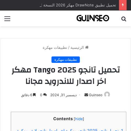
تحميل تطبيق DrawNote مهكر 2026 النسخة المدفوعة للأندرويد مجاناً
بحث
الق
عن
الرئيسية
/
تطبيقات مهكرة
تطبيقات مهكرة
تحميل تانجو 2025 Tango مهكر
اخر اصدار للاندرويد مجانا
أرسل
Guinseo
ديسمبر 31, 2024
0
6 دقائق
بريدا
إلكترونيا
Contents
[
hide
]
1.
تحميل تانجو 2025 تانجو مهكرة اخر اصدار تانجو لايف مهكرة