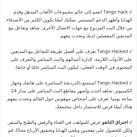
√
Tango hack انضم إلى عالم مجموعات الألعاب المذهل وقدم
الهدايا وأظهر الدعم المستمر. يمكنك أيضًا تكوين الكثير من الأصدقاء
من خلال البث المزدوج مع جهات الاتصال الأخرى. شاهد وتفاعل مع
المذيعين المفضلين لديك وتحدث معهم.
√
Tango Hacked تعرف على أفضل طريقة للتفاعل مع المذيعين
على الأدوات اللازمة، لإدارة أعمالهم والبث المباشر والتعرف على
المحتوى في الوقت الفعلي، ليكون البث المباشر عامًا أو خاصًا.
√
Tango Hacked استمتع بالدردشة المباشرة على هاتفك وجهاز
الكمبيوتر. شاهد أحدث وأشهر مقاطع البث المباشر على مدار 24
ساعة يوميا. تعرف على أشخاص موهوبين حول العالم وتحدث معهم.
هناك أيضًا فرص للاستثمار داخل مجتمعك.
√
اختراق التانغو
عرض للمواهب في الغناء والرقص والطبخ والسفر.
ولكن للحصول على معجبين وتلقي الهدايا وتحقيق الأرباح مجانًا، قم