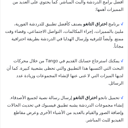
أفضل برامج الدردشة والبث المباشر. كما يحتوي على العديد من
المميزات أهمها:
√
برنامج
اختراق التانغو
يصنف كأفضل تطبيق للدردشة الفورية،
مليئ بالمميزات، إجراء المكالمات، التواصل الاجتماعي، وقضاء وقت
ممتع. وأيضاً للترفيه وإرسال الهدايا في الدردشة بطريقة احترافية
مجاناً.
√
يمكنك استرجاع حسابك القديم في Tango من خلال محركات
البحث التي اكتسبها هذا التطبيق والتي تحظى بشعبية كبيرة. كما أن
لديها الميزات التي لا غنى عنها لإنشاء المجموعات وزيادة عدد
الرسائل.
√
تحميل تانجو
اختراق التانغو
إرسال رسالة نصية لجميع الأصدقاء.
إنشاء مجموعات الدردشة يشبه تطبيق فيسبوك في تحديث الحالات
وإضافة الصور والقيام بالعديد من الأشياء الأخرى وعرض مقاطع
الفيديو للبث المباشر.