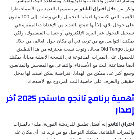
ومشاركة الصور والألعاب والفيديوهات ومشاهدة البث المباشر،
ولكن من خلال
اختراق التانغو
تم تسميتها بالعديد من الأسماء نظرا
للأهمية التي اكتسبتها لعملية التحميل والتي وصلت إلى 100 مليون
على جوجل بلاي، إلا أنها تتمتع بالعديد من الإعدادات المميزة في
تسجيل الدخول عبر البريد الإلكتروني أو حساب الفيسبوك، ولكن
يمكنك التواصل مع من تريد، في أي مكان حول العالم، من خلال
تنزيل Old Tango مجانًا، وتوجد نسخة مخترقة من هذا التطبيق.
للحصول على الميزات المدفوعة في النسخة الأصلية مجاناً، يمكنك
أيضاً مضاعفة البث مع الأصدقاء، والتفاعل مع المعجبين والمتابعين،
وجمع أكبر عدد ممكن من الهدايا. افتراضية يمكن استبدالها بدخل
حقيقي والتعرف على خاصية البث المزدوج مع الأصدقاء.
أهمية برنامج تانجو ماسنجر 2025 أخر
إصدار
اختراق التانغو
إنه أفضل تطبيق للدردشة الفورية، مليئ بالميزات
والميزات التلقائية. يمكنك التواصل مع من تريد في أي مكان على