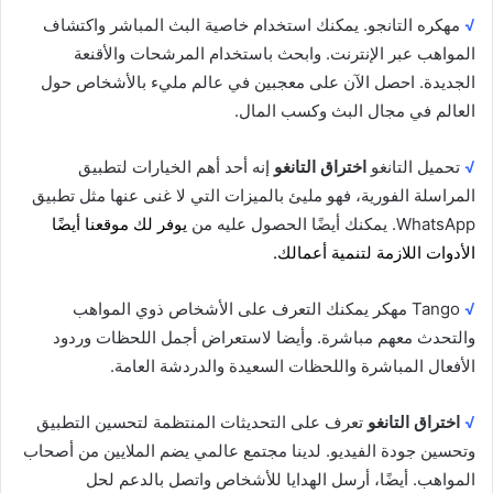
√
مهكره التانجو. يمكنك استخدام خاصية البث المباشر واكتشاف
المواهب عبر الإنترنت. وابحث باستخدام المرشحات والأقنعة
الجديدة. احصل الآن على معجبين في عالم مليء بالأشخاص حول
العالم في مجال البث وكسب المال.
√
تحميل التانغو
اختراق التانغو
إنه أحد أهم الخيارات لتطبيق
المراسلة الفورية، فهو مليئ بالميزات التي لا غنى عنها مثل تطبيق
WhatsApp. يمكنك أيضًا الحصول عليه من
يوفر لك موقعنا أيضًا
الأدوات اللازمة لتنمية أعمالك.
√
Tango مهكر يمكنك التعرف على الأشخاص ذوي المواهب
والتحدث معهم مباشرة. وأيضا لاستعراض أجمل اللحظات وردود
الأفعال المباشرة واللحظات السعيدة والدردشة العامة.
√
اختراق التانغو
تعرف على التحديثات المنتظمة لتحسين التطبيق
وتحسين جودة الفيديو. لدينا مجتمع عالمي يضم الملايين من أصحاب
المواهب. أيضًا، أرسل الهدايا للأشخاص واتصل بالدعم لحل