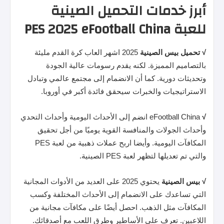
أبرز خدمات التحميل الصينية
للعبة PES 2025 eFootball China
√
تحميل
بيس
الصينية
2025 اشهر العاب كرة القدم مليئة
بالتصاميم المميزة. لكنه يقدم رسومات عالية الجودة
وتحديثات دورية. كما أن الانضمام إلى مجتمع عالمي وتبادل
الاستراتيجيات والخبرات سيحقق فائدة أكبر في أوروبا.
√
eFootball China انضم إلى الأحداث اليومية وأحداث التحدي
وأحداث الجولات والمنافسة القوية يوميًا من أجل تحقيق
المكافآت اليومية. وأيضا اربح عملات ذهبية من لعبة PES
والتي تم تعديلها لتظهر لعبة PES الصينية.
√
بيس
الصينية
يحتوي 2025 على العديد من الأدوات المجانية
التي تساعدك على الانضمام إلى الأحداث المختلفة وكسب
المكافآت مثل الذهب. احصل أيضًا على مكافآت مجانية من
اللاعبين. تعرف على الأساطير وطرق اللعب مع أصدقائك.