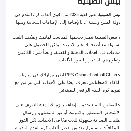
بيس الصينية
بيس
الصينية
تعتبر لعبة 2025 من أقوى ألعاب كرة القدم في
دولة الصين ومليئة… بالإضافة إلى الإضافات المجانية ومنها:
√
بيس
الصينية
تتميز بحجمها المناسب لهاتفك ويمكنك اللعب
بسهولة مع أصدقائك عبر الإنترنت. ولكن للحصول على
مكافآت في العملات الذهبية والفضية. وأيضاً شراء اللاعبين
وتطويرهم باستمرار للفوز بالألقاب.
√
PES China eFootball China أظهر مهاراتك في مباريات
الذكاء الاصطناعي. تعرف أيضًا على الأحداث التي تتزامن مع
تقويم كرة القدم الواقعي للمبتدئين.
√
الفطيرة الصينية: تمت إضافة ميزة الأصدقاء للتعرف على
الأشخاص المتصلين بالإنترنت أو غير المتصلين. وإرسال
طلبات الصداقة بسهولة للعب معًا في الأحداث. لكن الفوز
بالمكافآت باستمرار يعد من أفضل ألعاب كرة القدم الرقمية.