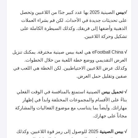
√بيس
الصينية 2025 بها عدد كبير جدًا من اللاعبين وتحصل
على تحديثات جديدة في الأحداث. لكن قم بشراء العملات
الذهبية وأضفها إلى فريقك. وكذلك السيطرة الكاملة على
تشكيل وحركة اللاعبين.
√
eFootball China هي لعبة بيس صينية مخترقة. يمكنك تنزيل
العرض التقديمي ووضع خطة اللعبة من خلال الخطوات.
وكذلك عرض اللاعبين الاحتياطيين. لكن الخطة هي اللعب في
صفين وتقليل حمل العرض.
√
تحميل بيس
الصينية استمتع بالمنافسة في الوقت الفعلي
بناءً على الأقسام والمجموعات المختلفة وابدأ في إظهار
مهاراتك. وأيضاً بما يتناسب مع موضوع الفعاليات والمشاركة
مجاناً على جهازك.
√
بيس
الصينية
2025 للوصول إلى رمز قوة اللاعبين. وكذلك