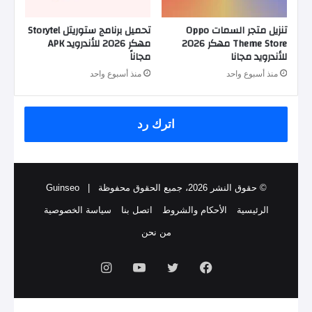
تنزيل متجر السمات Oppo
تحميل برنامج ستوريتل Storytel
Theme Store مهكر 2026
مهكر 2026 للأندرويد APK
للأندرويد مجانا
مجاناً
منذ أسبوع واحد
منذ أسبوع واحد
اترك رد
© حقوق النشر 2026، جميع الحقوق محفوظة |
Guinseo
الرئيسية
الأحكام والشروط
اتصل بنا
سياسة الخصوصية
من نحن
فيسبوك
تويتر
يوتيوب
انستقرام