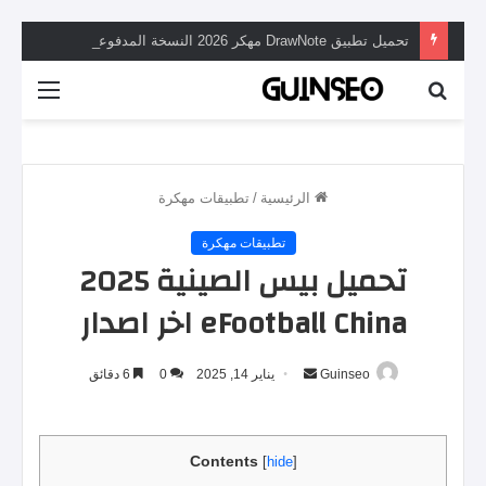
تحميل تطبيق DrawNote مهكر 2026 النسخة المدفوعة للأندرويد مجاناً
بحث
القائم
عن
الرئيسية
/
تطبيقات مهكرة
تطبيقات مهكرة
تحميل بيس الصينية 2025
eFootball China اخر اصدار
أرسل
Guinseo
يناير 14, 2025
0
6 دقائق
بريدا
إلكترونيا
Contents
[
hide
]