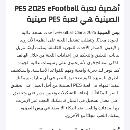
أهمية لعبة PES 2025 eFootball
الصينية هي لعبة PES صينية
بيس
الصينية
2025 eFootball China، أحدث نسخة عالية
الجودة مجانًا. وتتطلب تشغيل اللعبة على أنظمة الأندرويد
والأيفون الإصدار الأحدث للتجربة الكاملة. يمكنك أيضًا تنزيل
بيانات التعليق والتحكم في إعدادات اللعبة من خلال الهاتف
الذكي بمعالج قوي لأنه يحتوي على رسومات عالية الجودة
كما يوفر لك تجربة واقعية وفهم للقواعد الأساسية. واستكشف
الطرق المميزة لكيفية تحقيق النصر في أي مباراة، ويمكنك
تنفيذ المهام في لعبة PES الصينية من أجل العمل على تحقيق
النصر. المكافآت: إضافة التشكيلات وتعيين مدير فني وتحقيق
أعلى معدل تسجيل في المباراة. يمكنك اللعب عبر الإنترنت
مع أصدقائك واللعب ضد الذكاء الاصطناعي
بيس
الصينية
يمكنك اللعب مجانًا مع الآخرين.