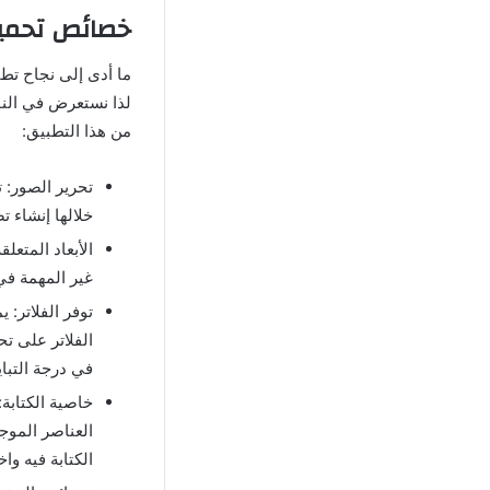
خصائص تحميل VSCO مهكر للاندرويد برابط مباشر من 
لذا نستعرض في النقا
من هذا التطبيق:
خلالها إنشاء 
الأبعاد المتعل
غير المهمة في
توفر الفلاتر: 
الفلاتر على ت
في درجة التباي
خاصية الكتابة:
العناصر الموج
الكتابة فيه واخ