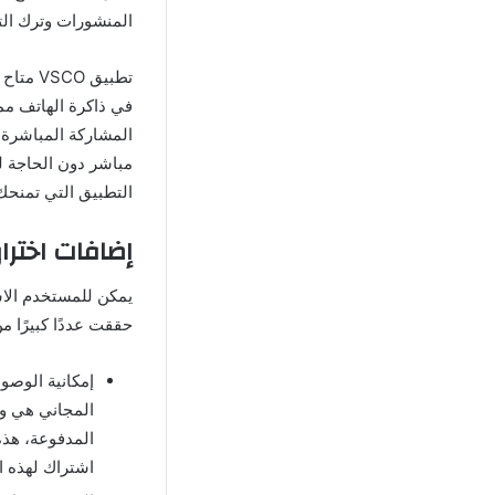
المنشورات وترك الت
تطبيق VSCO متاح للتحميل مجانًا على
في ذاكرة الهاتف مما
مباشر دون الحاجة ل
التطبيق التي تمنحك
إضافات اختراق تطبيق VSCO مهكر للاند
حققت عددًا كبيرًا م
إمكانية الوصو
المجاني هي وج
المدفوعة، هذه
اشتراك لهذه ا