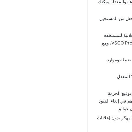
عة والمعدلة يمكنك
يجعل من المستحيل
لانية للمستخدم
مما يسبب إزعاجًا لهم حيث تظهر بشكل مفاجئ وتقطع متعة استخدام تطبيق VSCO Pro Apk Mod، ومع
نضبطة وموارد
إيقاف التحقق من حزمة التثبيت: هذه الميزة تتيح للمستخدم إمكانية تنزيل تطبيق VSCO المعدل
توقيع الحزمة
م في إلغاء القيود
اللغات: في هذه النسخة كذلك يمكنك الاستمتاع بجميع اللغات المتاحة في تحميل VSCO مهكر بدون إعلانات