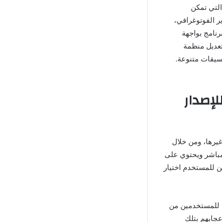
التي تمكن
ر الفوتوغرافي،
را داخل تطبيق VSCO Cam كما يتميز البرنامج بواجهة
تعديل منظمة
نسيقات متنوعة.
ندرويد للإصدار
غيرها، ومن خلال
بط مباشر ويحتوي على
ن للمستخدم اختيار
م جميع مستخدمي برنامج VSCO المعدل، يمكن للمستخدمين من
عجابهم بتلك