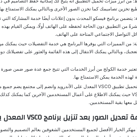
من أبرز ميزات تحميل التطبيق أنه يتيح لك إمكانية حفظ التصاميم في ذا
يع تخزين تصاميمك كما تخزن الصور الأخرى وبالتالي يمكنك الاستمتاع بها
: يتضمن برنامج فيسكو المحدث بدون إعلانات أيضًا خدمة المشاركة التي تت
رةً من التطبيق دون الحاجة لحفظه على الهاتف أولًا، ويمكن القيام بهذه 
ئل التواصل الاجتماعي المتاحة على الهاتف.
 من المميزات التي يوفرها البرنامج هي خدمة التفضيلات حيث يمكنك من 
عجبك، وبالتالي يمكنك الانتقال إلى هذه القائمة والعثور على تفضيلاتك د
تعتبر خدمة الكولج من أبرز الخدمات التي تتيح جمع عدة صور ضمن صورة و
لهذه الخدمة يمكن الاستمتاع بها.
المجتمع: قم بتحميل تطبيق VSCO المعدل على الأندرويد وانضم إلى مجتمع يض
VSCO Pro Apk حيث يمكنك الاطلاع على أعمال المستخدمين الآخرين كما يمكنك كذ
ل معها بقية المستخدمين.
الصور بعد تنزيل برنامج VSCO المعدل برابط مباشر
أصبح تحميل VSCO مهكر الخيار الأفضل لجميع المستخدمين الشغوفين بعالم التصميم وال