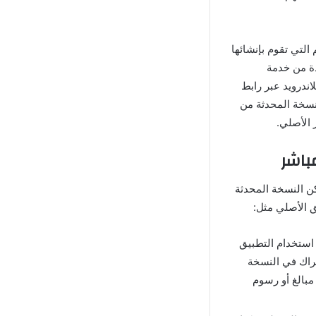
التي تقوم بإنشائها
دة من خدمة
كة تصاميمك مباشرة من داخل برنامج VSCO المعدل للاندرويد عبر رابط
نسخة المحدثة من
 الأصلي.
من متجر جوجل بلاي ولكن النسخة المحدثة
ق الأصلي مثل:
 استخدام التطبيق
تراك في النسخة
مبالغ أو رسوم