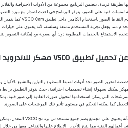
ها بطريقة فريدة، يتضمن البرنامج مجموعة من الأدوات الاحترافية والفلاتر 
لمسات فنية على الصور، يتوفر البرنامج في احدث اصدار مع ميزة التصوي
حيث يمكن للمستخدم التقاط الصور باستخدام الكامي
دام مما يجعل تجربة المستخدم ممتعة وسلسة، لأنه يحتوي على خيارات 
تخدم الاستمتاع بالخدمات المطلوبة دون أي صعوبة مع إمكانية التصوير بت
معلومات عن تحميل تطبيق VSCO مهكر للا
خصصة لتحرير الصور نجد أدوات لضبط السطوع والتباين والتشبع بالألوان و
بيق VSCO Pro مهكر يمكنك بسهولة إنشاء تصميمات احترافية، حيث يتوفر التطبيق برا
مرشحات التي يمكن استخدامها لتحويل صورك العادية إلى صور فنية، يمك
عديل كما يمكنه التحكم في مستوى تأثير تلك المرشحات على الصورة.
يمتاز البرنامج أيضًا بأنه يحتوي على مجتمع يض
ر أعمالهم الفنية مما يتيح للأخرين الإطلاع عليها والتفاعل معها من خلال إ