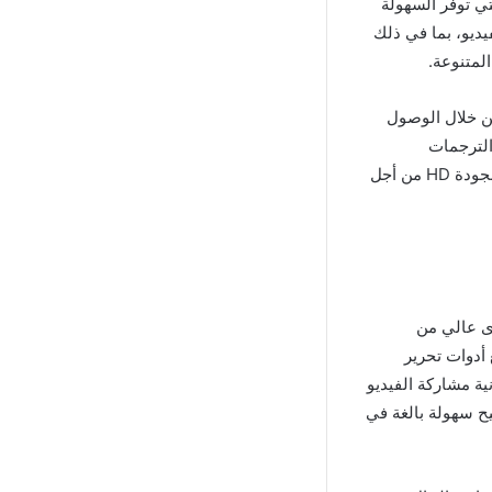
حرير المتقدمة التي توفر السهولة
يديو، بما في ذلك
المتنوعة.
مجانًا. من خلال الوصول
الترجمات
والموسيقى، مما يتيح لك إنشاء مقاطع فيديو احترافية ذات جودة عالية، ويمكن تصدير الفيديو بجودة HD من أجل
مستوى عالي من
أدوات تحرير
ية مشاركة الفيديو
يح سهولة بالغة في