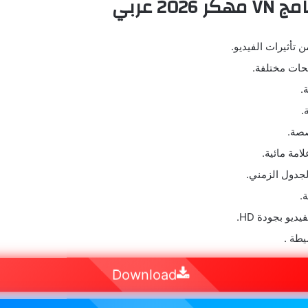
202 عربي
 تأثيرات الفيديو.
ات مختلفة.
.
.
صة.
امة مائية.
الجدول الزمني.
.
ديو بجودة HD.
طة .
Download