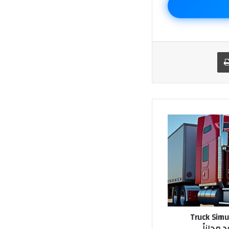
يد
طباعة
Truck Simulator