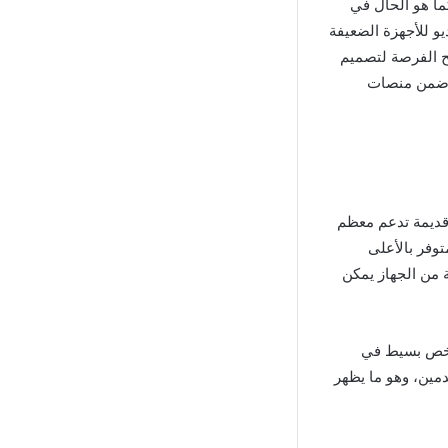
 المطورة كما هو الحال في
يو للأجهزة الضعيفة
يح الفرصة لتصميم
ي ضمن منصات
 بنسخة قديمة تدعم معظم
ميز طريقة التشغيل بوضع سهل، حيث يجب عليك أولا تحميل ملف APK المتوفر بالأعلى
 من الجهاز يمكن
قديم ملخص بسيط في
مين، وهو ما يظهر