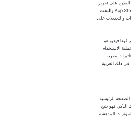
كانية فهو يمنحك القدرة على تحرير
الفيديوهات بشكل احترافي عبر جهازك ولتنزيل التطبيق يمكنك التوجه إلى متجر التطبيقات App Store والبحث
تتمكن من استخدام VivaVideo لإجراء التحريرات والتعديلات على
 فيفا فيديو هو
ملية الاستخدام
أثيرات بصرية
 في ذلك العربية
ون علامة مائية من موقع MediaFire عليك زيارة الصفحة الرئيسية
 الذكي فهو يتيح
لمؤثرات المدهشة