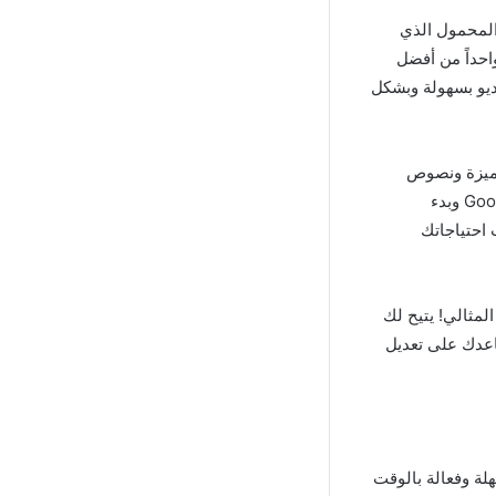
المحمول الذي
رة وكونه واحداً من أفضل
يديو بسهولة وبشكل
مميزة ونصوص
وألحان وفلاتر بطريقة سلسة ومباشرة، كل ما عليك فعله هو تنزيل التطبيق من متجر Google Play وبدء
 احتياجاتك
لمثالي! يتيح لك
اعدك على تعديل
لة وفعالة بالوقت