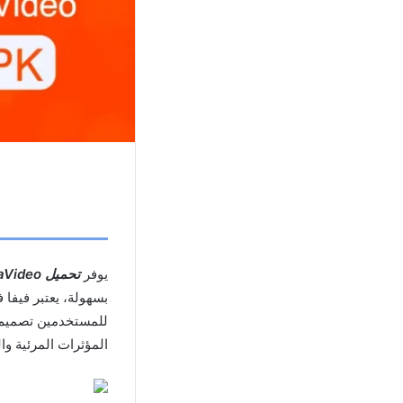
يوفر
تحميل VivaVideo مهكر
بسهولة، يعتبر فيفا 
للمستخدمين تصميم م
المؤثرات المرئية و