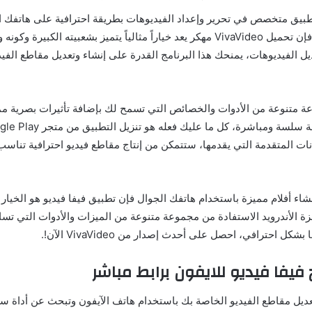
بيق متخصص في تحرير وإعداد الفيديوهات بطريقة احترافية على هاتفك 
يعمل بنظام أندرويد فإن تحميل VivaVideo مهكر يعد خياراً مثالياً يتميز بشعبيته الكبي
ديل الفيديوهات، يمنحك هذا البرنامج القدرة على إنشاء وتعديل مقاطع الف
ة متنوعة من الأدوات والخصائص التي تسمح لك بإضافة تأثيرات بصرية 
نات المتقدمة التي يقدمها، ستتمكن من إنتاج مقاطع فيديو احترافية تناسب
اء أفلام مميزة باستخدام هاتفك الجوال فإن تطبيق فيفا فيديو هو الخيار ا
زة الأندرويد الاستفادة من مجموعة متنوعة من الميزات والأدوات التي تس
كل احترافي، احصل على أحدث إصدار من VivaVideo الآن!.
 فيفا فيديو للايفون برابط مباشر
ديل مقاطع الفيديو الخاصة بك باستخدام هاتف الآيفون وتبحث عن أداة سه