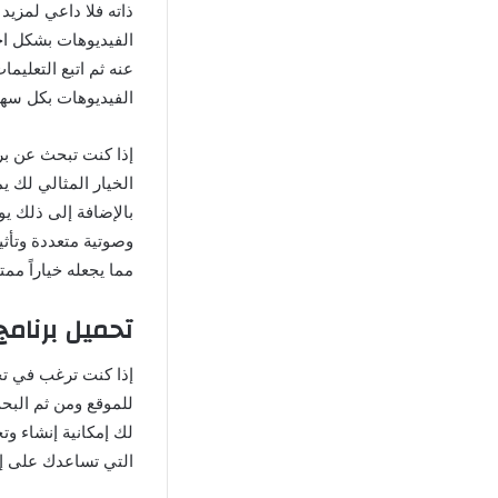
الفيديوهات بكل سهو
إذا كنت تبحث عن برن
الخيار المثالي لك ي
بالإضافة إلى ذلك ي
وصوتية متعددة وتأثي
مما يجعله خياراً ممتا
تحميل برنامج viva video apk من مديا ف
للموقع ومن ثم البحث
لك إمكانية إنشاء و
التي تساعدك على إنت