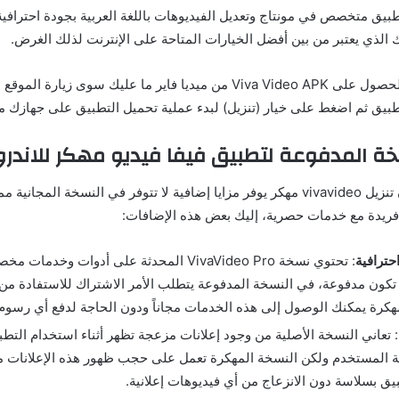
بيق متخصص في مونتاج وتعديل الفيديوهات باللغة العربية بجودة احترافية
ك الذي يعتبر من بين أفضل الخيارات المتاحة على الإنترنت لذلك الغرض.
إذا كنت ترغب في الحصول على Viva Video APK من ميديا فاير ما عليك سوى زيا
بيق ثم اضغط على خيار (تنزيل) لبدء عملية تحميل التطبيق على جهازك مجا
ة المدفوعة لتطبيق فيفا فيديو مهكر للاندرويد
كما ذكرنا سابقاً فإن تنزيل vivavideo مهكر يوفر مزايا إضافية لا تتوفر في النسخة المجاني
فريدة مع خدمات حصرية، إليك بعض هذه الإضافات:
حترافية
: تحتوي نسخة VivaVideo Pro المحدثة على أدوات وخ
ا تكون مدفوعة، في النسخة المدفوعة يتطلب الأمر الاشتراك للاستفادة من 
هكرة يمكنك الوصول إلى هذه الخدمات مجاناً ودون الحاجة لدفع أي رسوم
: تعاني النسخة الأصلية من وجود إعلانات مزعجة تظهر أثناء استخدام التط
ة المستخدم ولكن النسخة المهكرة تعمل على حجب ظهور هذه الإعلانات مم
يق بسلاسة دون الانزعاج من أي فيديوهات إعلانية.