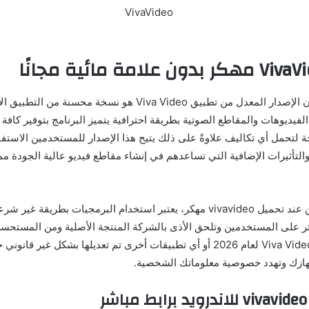
من المهم أن نفهم أن الإصدار المعدل من تطبيق Viva Video هو نسخة محسنة 
فيديوهات والمقاطع الصوتية بطريقة احترافية يتميز البرنامج بتوفير كافة
 لتحمل أي تكاليف علاوةً على ذلك يتيح هذا الإصدار للمستخدمين الاست
التأثيرات الإضافية التي تساعدهم في إنشاء مقاطع فيديو عالية الجودة مما
يجب أن نكون حذرين عند تحميل vivavideo مهكر، يعتبر استخدام البرمجيات بطريقة 
ر على المستخدمين وتلحق الأذى بالشركة المنتجة الأصلية ومن المستحس
النسخ المعدلة من Viva Video لعام 2026 أو أي تطبيقات أخرى تم تعديلها بشكل غ
هازك وتهدد خصوصية معلوماتك الشخصية.
ر