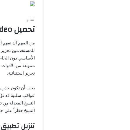
تحميل VivaVideo مهكر بدون علامة مائية مجانًا
للمستخدمين تحرير ال
الأساسي دون الحاجة
متنوعة من الأدوات و
تحرير استثنائية.
عواقب سلبية قد تؤث
النسخ خطراً على ج
تنزيل تطبيق vivavideo للاندرويد برابط مباش