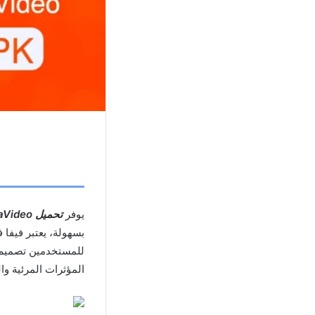
يوفر
تحميل VivaVideo مهكر
بسهولة، يعتبر فيفا 
للمستخدمين تصميم م
المؤثرات المرئية و