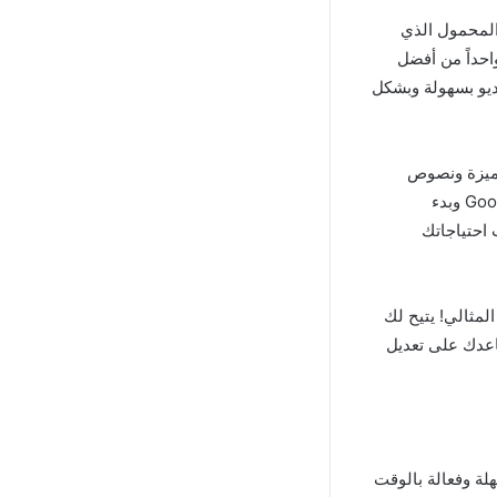
المحمول الذي
رة وكونه واحداً من أفضل
يديو بسهولة وبشكل
مميزة ونصوص
وألحان وفلاتر بطريقة سلسة ومباشرة، كل ما عليك فعله هو تنزيل التطبيق من متجر Google Play وبدء
 احتياجاتك
لمثالي! يتيح لك
اعدك على تعديل
لة وفعالة بالوقت