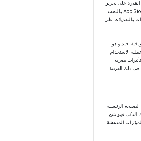
كانية فهو يمنحك القدرة على تحرير
الفيديوهات بشكل احترافي عبر جهازك ولتنزيل التطبيق يمكنك التوجه إلى متجر التطبيقات App Store والبحث
تتمكن من استخدام VivaVideo لإجراء التحريرات والتعديلات على
 فيفا فيديو هو
ملية الاستخدام
أثيرات بصرية
 في ذلك العربية
ون علامة مائية من موقع MediaFire عليك زيارة الصفحة الرئيسية
 الذكي فهو يتيح
لمؤثرات المدهشة