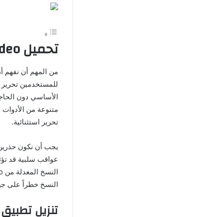
تحميل VivaVideo مهكر بدون علامة مائية مجانًا
للمستخدمين تحرير ال
الأساسي دون الحاجة
متنوعة من الأدوات و
تحرير استثنائية.
عواقب سلبية قد تؤث
النسخ خطراً على ج
تنزيل تطبيق vivavideo للاندرويد برابط مباش