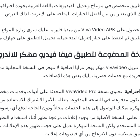
بيق متخصص في مونتاج وتعديل الفيديوهات باللغة العربية بجودة احترافية
ك الذي يعتبر من بين أفضل الخيارات المتاحة على الإنترنت لذلك الغرض.
إذا كنت ترغب في الحصول على Viva Video APK من ميديا فاير ما عليك سوى زيا
بيق ثم اضغط على خيار (تنزيل) لبدء عملية تحميل التطبيق على جهازك مجا
ة المدفوعة لتطبيق فيفا فيديو مهكر للاندرويد
كما ذكرنا سابقاً فإن تنزيل vivavideo مهكر يوفر مزايا إضافية لا تتوفر في النسخة المجاني
فريدة مع خدمات حصرية، إليك بعض هذه الإضافات:
حترافية
: تحتوي نسخة VivaVideo Pro المحدثة على أدوات وخ
ا تكون مدفوعة، في النسخة المدفوعة يتطلب الأمر الاشتراك للاستفادة من 
هكرة يمكنك الوصول إلى هذه الخدمات مجاناً ودون الحاجة لدفع أي رسوم
: تعاني النسخة الأصلية من وجود إعلانات مزعجة تظهر أثناء استخدام التط
ة المستخدم ولكن النسخة المهكرة تعمل على حجب ظهور هذه الإعلانات مم
يق بسلاسة دون الانزعاج من أي فيديوهات إعلانية.