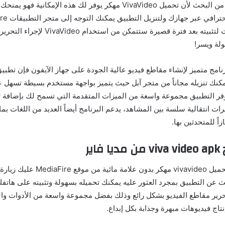
ذاته فلا داعي لمزيد من البحث لأن تحميل VivaVideo مهكر يوفر لك هذه الإم
عنه ثم اتبع التعليمات لتثبيته بعد فترة قصيرة س
لة ويسر!
امج متميز لإنشاء مقاطع فيديو عالية الجودة على جهاز الآيفون فإن تطبيق
مكنك تنزيله مجاناً من متجر آبل حيث يتميز بواجهة مستخدم بسيطة تسهل ع
وفر التطبيق مجموعة واسعة من الميزات المتقدمة التي تسمح لك بإضافة ت
رات انتقالية سلسة بين المشاهد، يدعم البرنامج أيضاً العديد من اللغات بما
زاً للمتحدثين بها.
اير
إذا كنت ترغب في تحميل vivavideo مهكر بد
 عن التطبيق بمجرد العثور عليه يمكنك تحميله بسهولة وتثبيته على هاتفك
تحرير مقاطع الفيديو بشكل رائع وذلك بفضل مجموعة واسعة من الأدوات وا
اج فيديوهات مبهرة وجذابة بكل إبداع.