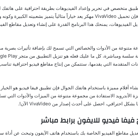
بيق متخصص في تحرير وإعداد الفيديوهات بطريقة احترافية على هاتفك 
يعمل بنظام أندرويد فإن تحميل VivaVideo مهكر يعد خياراً مثالياً يتميز بشعبيته الكبي
ديل الفيديوهات، يمنحك هذا البرنامج القدرة على إنشاء وتعديل مقاطع الف
ة متنوعة من الأدوات والخصائص التي تسمح لك بإضافة تأثيرات بصرية 
نات المتقدمة التي يقدمها، ستتمكن من إنتاج مقاطع فيديو احترافية تناسب
اء أفلام مميزة باستخدام هاتفك الجوال فإن تطبيق فيفا فيديو هو الخيار ا
زة الأندرويد الاستفادة من مجموعة متنوعة من الميزات والأدوات التي تس
كل احترافي، احصل على أحدث إصدار من VivaVideo الآن!.
 فيفا فيديو للايفون برابط مباشر
ديل مقاطع الفيديو الخاصة بك باستخدام هاتف الآيفون وتبحث عن أداة سه