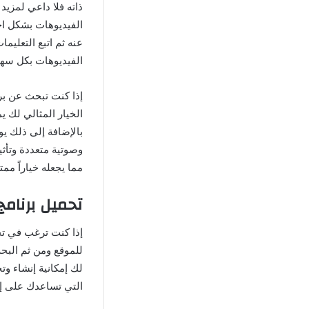
الفيديوهات بكل سهو
إذا كنت تبحث عن برن
الخيار المثالي لك ي
بالإضافة إلى ذلك ي
وصوتية متعددة وتأثي
مما يجعله خياراً ممتا
تحميل برنامج viva video apk من مديا ف
للموقع ومن ثم البحث
لك إمكانية إنشاء و
التي تساعدك على إنت