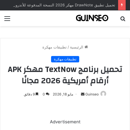
تحميل تطبيق DrawNote مهكر 2026 النسخة المدفوعة للأندرويد مجاناً
بحث
الق
عن
الرئيسية
/
تطبيقات مهكرة
تطبيقات مهكرة
تحميل برنامج TextNow مهكر APK
أرقام أمريكية 2026 مجانًا
أرسل
Guinseo
مايو 18, 2026
0
9 دقائق
بريدا
إلكترونيا
Advertisement