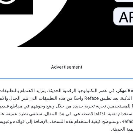
Advertisement
في عصر التكنولوجيا الرقمية الحديثة، يتزايد الاهتمام بالتطبيقات
الترفيه والتكنولوجيا الذكية, يعد تطبيق Reface واحدًا من هذه التطبيقات التي تثي
الوقت. يتيح Reface للمستخدمين تجربة تجربة جديدة من خلال وضع وجوههم في مقاطع في
استخدام تقنية الذكاء الاصطناعي. في هذا المقال، سنلقي نظرة عميقة عل
المصممة لتطبيق Reface، وسنوضح كيفية استخدام هذه النسخة، بالإضافة إلى فوائده وع
ية الحديثة.