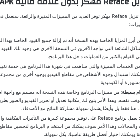
يل
Reface
مهكر
بدون علامة مائية APK
النسخة المهكرة من تنزيل Reface مهكر توفر العديد من المميزات المثيرة والرائعة.
زات:
ن أبرز المزايا الخاصة بهذه النسخة أنه تم إزالة جميع القيود الخاصة بهذا ا
اكل الشائعة التي تواجه الآخرين في النسخة الأخرى هي وجود تلك القيود ا
 القيام بالكثير من العمليات داخل هذا البرنامج.
من الخدمات المميزة والتي ساهمت في شهرة هذا البرنامج هي خدمة تغيير
مكنك استبدال وجوه الأشخاص في مقاطع الفيديو بوجوه أخرى من مجموعة
هورة أو الكوميدية.
م بسيطة
: من مميزات البرنامج وخاصة هذه النسخة أنه مصمم مع واجهة 
قت نفسه, وهذا الأمر يتيح لك إمكانية تعديل أو تحرير الفيديو والصور بط
ف هنا فقط بل وأيضًا يشمل سهولة مشاركة النتائج مع الأصدقاء.
: يعمل برنامج Reface على توفير مجموعة كبيرة من التأثيرات الفكاه
والمجالات وهذا الأمر سوف يمكنك من استخدام البرنامج لتحسين مقاطع 
ة ويمكنك اختيار أفضل طريقة تناسبك بكل سهولة.