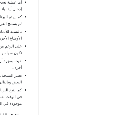
أما عملية تسج
إدخال أية بيا
كما يهتم البر
لم يسمح الفرد 
بالنسبة للأنما
الأوضاع الأخرى
على الرغم من و
تكون سهلة وبس
حيث بمجرد أن 
أخرى.
تعتبر النسخة 
البعض وبالتال
كما يتيح البرن
في الوقت نفسه
موجودة في الج